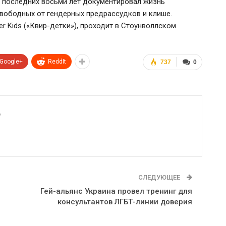
 последних восьми лет документировал жизнь
свободных от гендерных предрассудков и клише.
r Kids («Квир-детки»), проходит в Стоунволлском
Google+
ReddIt
737
0
6
СЛЕДУЮЩЕЕ
Гей-альянс Украина провел тренинг для
консультантов ЛГБТ-линии доверия