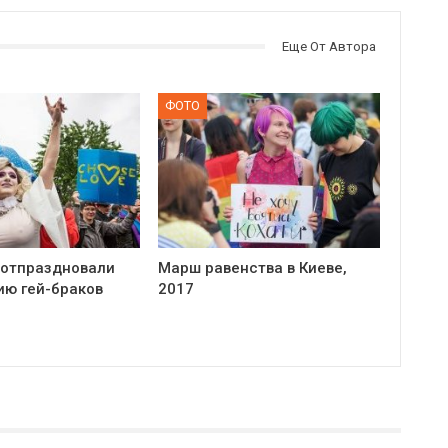
Еще От Автора
ФОТО
 отпраздновали
Марш равенства в Киеве,
ию гей-браков
2017