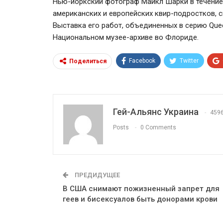
Нью-йоркский фотограф Майкл Шарки в течение
американских и европейских квир-подростков, 
Выставка его работ, объединенных в серию Quee
Национальном музее-архиве во Флориде.
Facebook
Twitter
Поделиться
Гей-Альянс Украина
459
Posts
0 Comments
ПРЕДИДУЩЕЕ
В США снимают пожизненный запрет для
геев и бисексуалов быть донорами крови