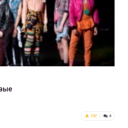
ФОТО
В Берлине отпраздновали
ансгендеры
легализацию гей-браков
ГЕЙ-АЛЬЯНС УКРАИНА
, 2017
0
Июл 2, 2017
0
ивые
737
0