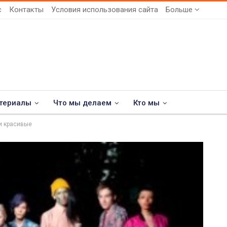
с
Контакты
Условия использования сайта
Больше
териалы
Что мы делаем
Кто мы
 и красивые