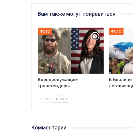
Вам также могут понравиться
ФОТО
ФОТО
Военнослужащие-
В Берлине
трансгендеры
легализац
PREV
NEXT
Комментарии