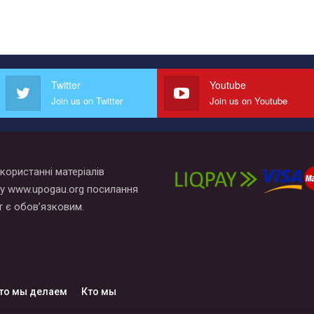
Twitter
Youtube
Join us on Twitter
Join us on Youtube
користанні матеріалів
у www.upogau.org посилання
т є обов’язковим.
то мы делаем
Кто мы