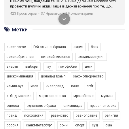
В цьому році, пандемія та COVІD-19 не дали нам можливості
провести вуличні акції. Наше відео-звернення про те, що
навіть коли ми у різних містах та не можемо зустрінеться, ми
423 Просмотров
•
37 Нравится
•
1 Комментариев
разом. Ми закликаємо всіх хто поділяє цінності рівності та
солідарності, приєднатися до нас. Регіональні підрозділи
ГАУ є в 16 областях України.
Метки
Разом наш голос лунає гучніше!
queer home
Гей-альянс Украина
акция
брак
великобритания
виталий милонов
владимир путин
власть
выборы
гау
гомофобия
дети
дискриминация
дональд трамп
законотворчество
камин-аут
киев
киевпрайд
кино
лгбт
00:58
лгбт-движение
марш равенства
мракобесие
музыка
Зупинимо насильство проти ЛГБТ в Україні! Stop violence against LGBT in Ukraine!
одесса
однополые браки
олимпиада
права человека
6/30/2017
Емоційний та вражаючий промо-ролік на конкурс PACT, який
прайд
психология
равенство
равноправие
религия
представляє програму "Гей-альянс Україна" з протидії
насильству проти ЛГБТ в Україні.
россия
санкт-петербург
сочи
спорт
суд
сша
1.9K Просмотров
•
226 Нравится
•
5 Комментариев