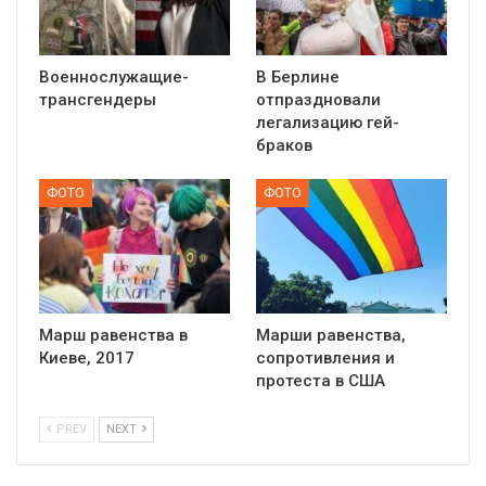
Военнослужащие-
В Берлине
трансгендеры
отпраздновали
легализацию гей-
браков
ФОТО
ФОТО
Марш равенства в
Марши равенства,
Киеве, 2017
сопротивления и
протеста в США
PREV
NEXT