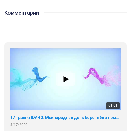
Комментарии
01:01
17 травня IDAHO. Міжнародний день боротьби з гомофобією трансфобією і біфобія.
5/17/2020