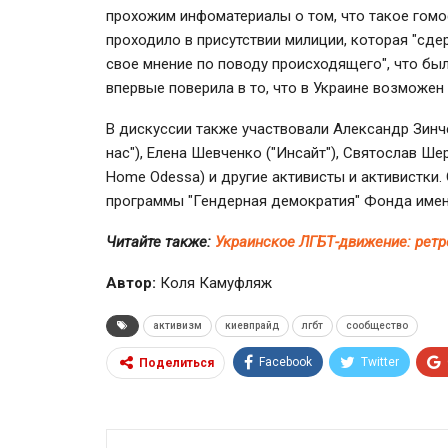
прохожим инфоматериалы о том, что такое гомо
проходило в присутствии милиции, которая "сд
свое мнение по поводу происходящего", что был
впервые поверила в то, что в Украине возможен 
В дискуссии также участвовали Александр Зинче
нас"), Елена Шевченко ("Инсайт"), Святослав Ше
Home Odessa) и другие активисты и активистки
программы "Гендерная демократия" Фонда имени
Читайте также:
Украинское ЛГБТ-движение: ретр
Автор:
Коля Камуфляж
активизм
киевпрайд
лгбт
сообщество
Facebook
Twitter
Поделиться