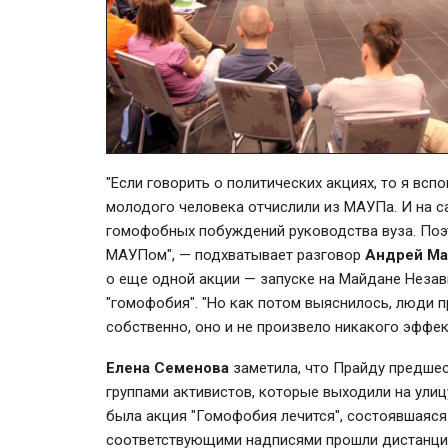
"Если говорить о политических акциях, то я всп
молодого человека отчислили из МАУПа. И на са
гомофобных побуждений руководства вуза. Поэ
МАУПом", — подхватывает разговор
Андрей Ма
о еще одной акции — запуске на Майдане Неза
"гомофобия". "Но как потом выяснилось, люди пр
собственно, оно и не произвело никакого эффек
Елена Семенова
заметила, что Прайду предше
группами активистов, которые выходили на улиц
была акция "Гомофобия лечится", состоявшаяся 
соответствующими надписями прошли дистанци