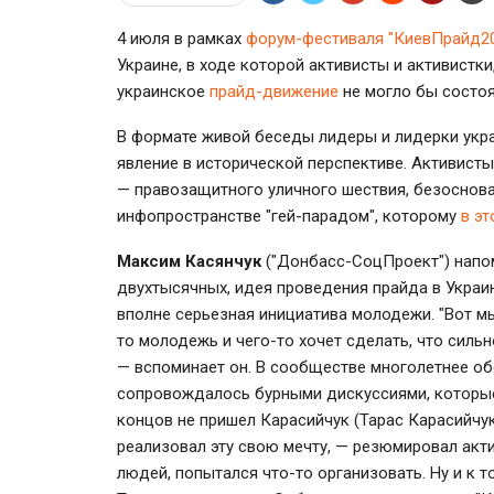
4 июля в рамках
форум-фестиваля "КиевПрайд2
Украине, в ходе которой активисты и активистк
украинское
прайд-движение
не могло бы состоя
В формате живой беседы лидеры и лидерки укр
явление в исторической перспективе. Активист
— правозащитного уличного шествия, безоснова
инфопространстве "гей-парадом", которому
в э
Максим Касянчук
("Донбасс-СоцПроект") напом
двухтысячных, идея проведения прайда в Украи
вполне серьезная инициатива молодежи. "Вот мы
то молодежь и чего-то хочет сделать, что силь
— вспоминает он. В сообществе многолетнее о
сопровождалось бурными дискуссиями, которые 
концов не пришел Карасийчук (Тарас Карасийчук
реализовал эту свою мечту, — резюмировал акти
людей, попытался что-то организовать. Ну и к