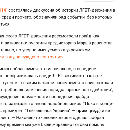
014"
состоялась дискуссия об истории ЛГБТ-движения в
и, среди прочего, обозначили ряд событий, без которых
ться.
аинского ЛГБТ-движения рассмотрели прайд как
ы и активистки очертили предысторию Марша равенства
тельно, но упорно именуемого в украинском
том году не суждено состояться
.
нил собравшимся, что изначально, в середине
не воспринималась среди ЛГБТ-активистов как не
 тут чем-то таким важным занимаемся, а пришла какая-
но требовало изменения порядка привычного действия",
бсуждение возможности проведения прайда
то затихали, то вновь возобновлялись. "Пока в конце-
, президент "Гей-альянса Украина" —
прим. ред.
) и не
вист. — Наконец-то человек взял и сделал: собрал
 тому времени мы уже были морально готовы помочь