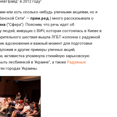
иевПрайд" в 2012 году".
ами или хоть сколько-нибудь уличными акциями, но я
Женской Сети" —
прим.ред.
) много рассказывала о
ина
("Сфера"). Поясним, что речь идет об
 людей, живущих с ВИЧ, которая состоялась в Киеве в
ворительного шествия вышла ЛГБТ-колонна с радужной
чник вдохновения и важный момент для подготовки
дложив и другие примеры уличных акций,
и, активистка упомянула стихийную харьковскую
ыть лесбиянкой в Украине", а также
Радужные
гих городах Украины.