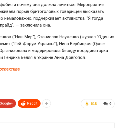
фобия и почему она должна лечиться. Мероприятие
ерживала порыв бритоголовых товарищей высказать
о немаловажно, подчеркивает активистка. "Я тогда
прайд", — заключила она.
нков ("Наш Мир"), Станислав Науменко (журнал "Один из
ремет ("Гей-Форум Украины"), Нина Вербицкая (Queer
. Организовала и модерировала беседу координаторка
 Генриха Белля в Украине Анна Довгопол.
оспектива
Google+
ReddIt
618
0