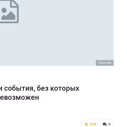
ФОТО
Марш равенства в Киеве, 2017
ГЕЙ-АЛЬЯНС УКРАИНА
Июн 20, 2017
0
Vitaminka
 события, без которых
невозможен
618
0