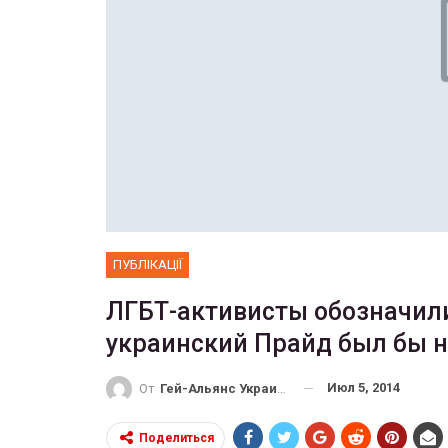
ФОТО
В Берлине отпраздновали
рансгендеры
легализацию гей-браков
ГЕЙ-АЛЬЯНС УКРАИНА
27, 2017
0
Июл 2, 2017
0
ПУБЛІКАЦІЇ
ЛГБТ-активисты обозначили
украинский Прайд был бы 
Июл 5, 2014
От
Гей-Альянс Украина
Поделиться