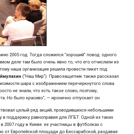
омню 2005 год. Тогда сложился "хороший" повод: одного
мом деле там было очень явно то, что его отчислили из
тому наша организация решила провести пикет под
ймулахин
("Наш Мир"). Правозащитник также рассказал
висимости шара с изображением перечеркнутого слова
осто не знали, что есть такое слово, поэтому,
та. Но было красиво", — иронично отпускает он.
ствовал целый ряд акций, проводившихся небольшими
у в поддержку равноправия для ЛГБТ. Одной из таких
в 2007 году в Киеве: ее участницы в футболках с
ю от Европейской площади до Бессарабской, раздавая