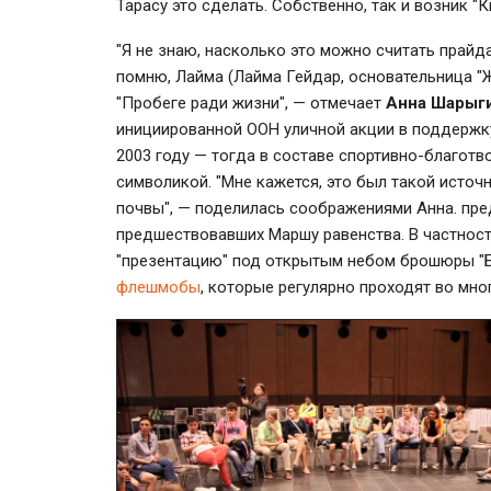
Тарасу это сделать. Собственно, так и возник "К
"Я не знаю, насколько это можно считать прайд
помню, Лайма (Лайма Гейдар, основательница "
"Пробеге ради жизни", — отмечает
Анна Шарыг
инициированной ООН уличной акции в поддержку
2003 году — тогда в составе спортивно-благот
символикой. "Мне кажется, это был такой исто
почвы", — поделилась соображениями Анна. пре
предшествовавших Маршу равенства. В частност
"презентацию" под открытым небом брошюры "Б
флешмобы
, которые регулярно проходят во мно