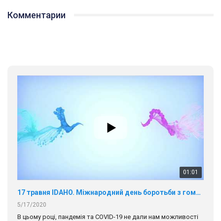
Комментарии
01:01
17 травня IDAHO. Міжнародний день боротьби з гомофобією трансфобією і біфобія.
5/17/2020
В цьому році, пандемія та COVІD-19 не дали нам можливості
провести вуличні акції. Наше відео-звернення про те, що
навіть коли ми у різних містах та не можемо зустрінеться, ми
423 Просмотров
•
37 Нравится
•
1 Комментариев
разом. Ми закликаємо всіх хто поділяє цінності рівності та
солідарності, приєднатися до нас. Регіональні підрозділи
ГАУ є в 16 областях України.
Разом наш голос лунає гучніше!