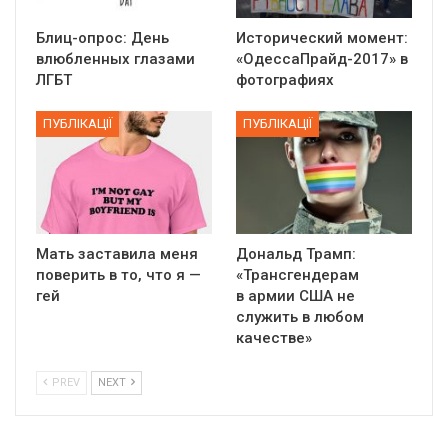
Блиц-опрос: День
Исторический момент:
влюбленных глазами
«ОдессаПрайд-2017» в
ЛГБТ
фотографиях
ПУБЛІКАЦІЇ
ПУБЛІКАЦІЇ
Мать заставила меня
Дональд Трамп:
поверить в то, что я —
«Трансгендерам
гей
в армии США не
служить в любом
качестве»
PREV
NEXT