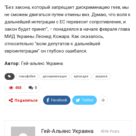
"Без закона, который запрещает дискриминацию геев, мы
не сможем двигаться путем отмены виз. Думаю, что воля к
дальнейшей интеграции с ЕС перевесит сопротивление, и
закон будет принят",
−
понадеялся в начале февраля глава
МИД Украины Леонид Кожара. Как оказалось,
относительно "воли депутатов к дальнейшей
евроинтеграции" он глубоко ошибался.
Автор:
Гей-альянс Украина
гомофобия
дискриминация
ирландия
украина
468
0
Facebook
Twitter
Поделиться
Гей-Альянс Украина
4596 Posts