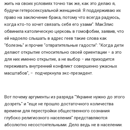
жить на своих условиях точно так же, как это делаю я,
будучи гетеросексуальной женщиной. Я поддерживаю их
право на заключение брака, потому что всегда радуюсь,
когда кто-то хочет связать себя его узами". МакЭлис
обвинила католическую церковь в гомофобии, заявив, что
ей надоело слышать в адрес геев такие слова как
"болезнь" и прочие "отвратительные гадости": "Когда дети
делают открытие относительно своей ориентации
−
а это
для них именно открытие, а не выбор
−
им приходится
переживать внутренний конфликт совершенно ужасных
масштабов",
−
подчеркнула экс-президент.
Вот почему аргументы из разряда "Украине нужно до этого
дозреть" и "еще не прошло достаточного количества
времени для перестройки общественного сознания
глубоко религиозного населения" представляются
абсолютно несостоятельными. Дело ведь не в населении.