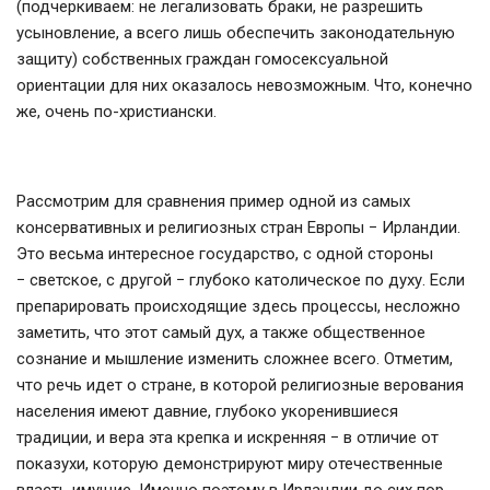
(подчеркиваем: не легализовать браки, не разрешить
усыновление, а всего лишь обеспечить законодательную
защиту) собственных граждан гомосексуальной
ориентации для них оказалось невозможным. Что, конечно
же, очень по-христиански.
Рассмотрим для сравнения пример одной из самых
консервативных и религиозных стран Европы
−
Ирландии.
Это весьма интересное государство, с одной стороны
−
светское, с другой
−
глубоко католическое по духу. Если
препарировать происходящие здесь процессы, несложно
заметить, что этот самый дух, а также общественное
сознание и мышление изменить сложнее всего. Отметим,
что речь идет о стране, в которой религиозные верования
населения имеют давние, глубоко укоренившиеся
традиции, и вера эта крепка и искренняя
−
в отличие от
показухи, которую демонстрируют миру отечественные
власть имущие. Именно поэтому в Ирландии до сих пор