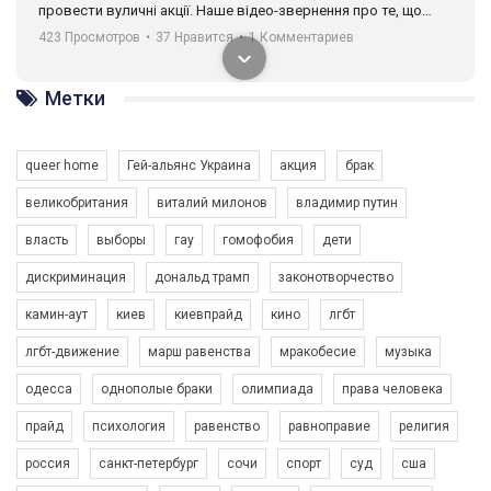
Метки
queer home
Гей-альянс Украина
акция
брак
00:58
великобритания
виталий милонов
владимир путин
власть
выборы
гау
гомофобия
дети
Зупинимо насильство проти ЛГБТ в Україні! Stop violence against LGBT in Ukraine!
6/30/2017
дискриминация
дональд трамп
законотворчество
Емоційний та вражаючий промо-ролік на конкурс PACT, який
камин-аут
киев
киевпрайд
кино
лгбт
представляє програму "Гей-альянс Україна" з протидії
насильству проти ЛГБТ в Україні.
1.9K Просмотров
•
226 Нравится
•
5 Комментариев
лгбт-движение
марш равенства
мракобесие
музыка
Ми просимо вашої підтримки, щоб реалізувати нашу
одесса
однополые браки
олимпиада
права человека
програму з боротьби з насильством проти ЛГБТ в Україні.
прайд
психология
равенство
равноправие
религия
Якщо ти хочеш підтримати нас - просто натисни "лайк" під
відео.
россия
санкт-петербург
сочи
спорт
суд
сша