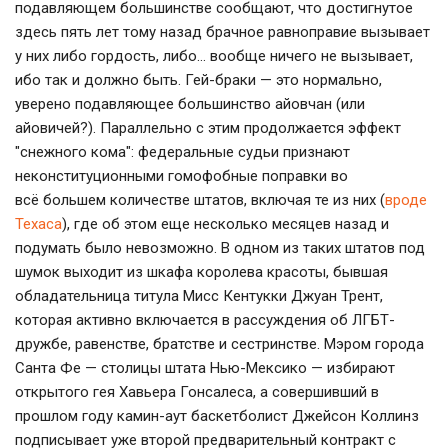
подавляющем большинстве сообщают, что достигнутое
здесь пять лет тому назад брачное равноправие вызывает
у них либо гордость, либо… вообще ничего не вызывает,
ибо так и должно быть. Гей-браки — это нормально,
уверено подавляющее большинство айовчан (или
айовичей?). Параллельно с этим продолжается эффект
"снежного кома": федеральные судьи признают
неконституционными гомофобные поправки во
всё большем количестве штатов, включая те из них (
вроде
Техаса
), где об этом еще несколько месяцев назад и
подумать было невозможно. В одном из таких штатов под
шумок выходит из шкафа королева красоты, бывшая
обладательница титула Мисс Кентукки Джуан Трент,
которая активно включается в рассуждения об ЛГБТ-
дружбе, равенстве, братстве и сестринстве. Мэром города
Санта Фе — столицы штата Нью-Мексико — избирают
открытого гея Хавьера Гонсалеса, а совершивший в
прошлом году камин-аут баскетболист Джейсон Коллинз
подписывает уже второй предварительный контракт с