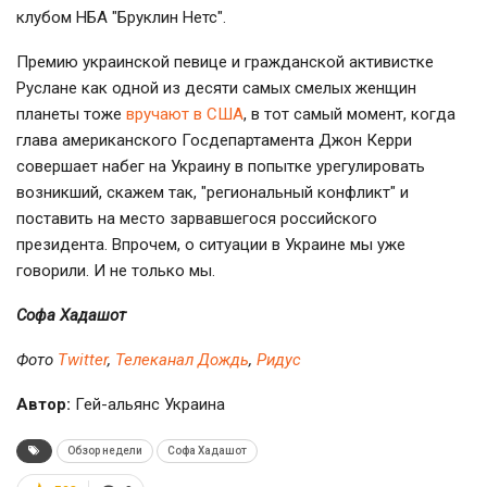
клубом НБА "Бруклин Нетс".
Премию украинской певице и гражданской активистке
Руслане как одной из десяти самых смелых женщин
планеты тоже
вручают в США
, в тот самый момент, когда
глава американского Госдепартамента Джон Керри
совершает набег на Украину в попытке урегулировать
возникший, скажем так, "региональный конфликт" и
поставить на место зарвавшегося российского
президента. Впрочем, о ситуации в Украине мы уже
говорили. И не только мы.
Софа Хадашот
Фото
Twitter
,
Телеканал Дождь
,
Ридус
Автор:
Гей-альянс Украина
Обзор недели
Софа Хадашот