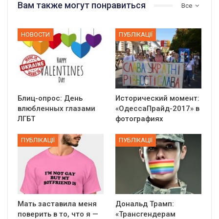
Вам также могут понравиться
Все
НОВОСТИ
ПУБЛІКАЦІЇ
Блиц-опрос: День
Исторический момент:
влюбленных глазами
«ОдессаПрайд-2017» в
ЛГБТ
фотографиях
ПУБЛІКАЦІЇ
ПУБЛІКАЦІЇ
Мать заставила меня
Дональд Трамп:
поверить в то, что я —
«Трансгендерам