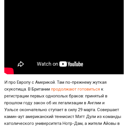
И про Европу с Америкой. Там по-прежнему жуткая
скукотища. В Британии
продолжают готовиться
к
регистрации первых однополых браков: принятый в
прошлом году закон об их легализации в Англии и
Уэльсе окончательно ступает в силу 29 марта. Совершает
камин-аут американский теннисист Мэтт Дули из команды
католического университета Нотр-Дам, а жители Айовы в