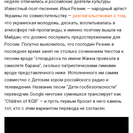
неделе отличились и российские деятели культуры.
Известный поэт-песенник Илья Резник — народный артист
Украины по совместительству —
разглагольствовал о том
,
что украинская молодежь, дескать, воспитывалась в
атмосфере гей-пропаганды, и именно поэтому вышла на
Майдан, что должно послужить предостережением для
России. Попутно выяснилось, что господин Резник в
последнее время занят не столько сочинением текстов к
песням вроде "стюардесса по имени Жанна провезла в
самолете барана", сколько патриотическими гимнами
вроде представленного ниже. Исполненного им самим
совместно с Детским хором российского радио и
телевидения. Название песни "Дети госбезопасности"
переводчик Google ничтоже сумняшеся транслирует как
"Children of KGB" — и пусть первым бросит в него камень
тот, кто с этим вариантом перевода не согласен.