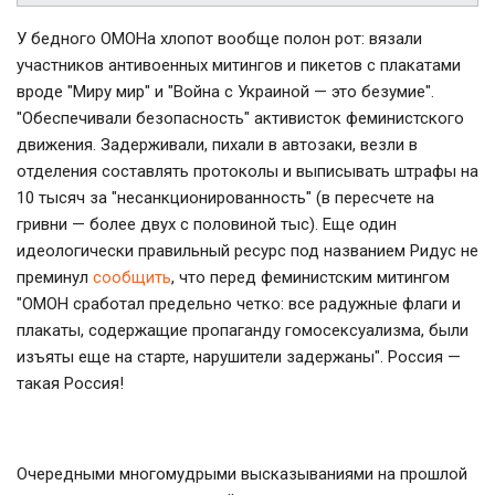
У бедного ОМОНа хлопот вообще полон рот: вязали
участников антивоенных митингов и пикетов с плакатами
вроде "Миру мир" и "Война с Украиной — это безумие".
"Обеспечивали безопасность" активисток феминистского
движения. Задерживали, пихали в автозаки, везли в
отделения составлять протоколы и выписывать штрафы на
10 тысяч за "несанкционированность" (в пересчете на
гривни — более двух с половиной тыс). Еще один
идеологически правильный ресурс под названием Ридус не
преминул
сообщить
, что перед феминистским митингом
"ОМОН сработал предельно четко: все радужные флаги и
плакаты, содержащие пропаганду гомосексуализма, были
изъяты еще на старте, нарушители задержаны". Россия —
такая Россия!
Очередными многомудрыми высказываниями на прошлой