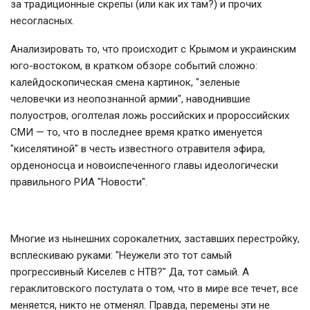
за традиционные скрепы (или как их там?) и прочих
несогласных.
Анализировать то, что происходит с Крымом и украинским
юго-востоком, в кратком обзоре событий сложно:
калейдоскопическая смена картинок, "зеленые
человечки из неопознанной армии", наводнившие
полуостров, оголтелая ложь российских и пророссийских
СМИ — то, что в последнее время кратко именуется
"киселятиной" в честь известного отравителя эфира,
орденоносца и новоиспеченного главы идеологически
правильного РИА "Новости".
Многие из нынешних сорокалетних, заставших перестройку,
всплескиваю руками: "Неужели это тот самый
прогрессивный Киселев с НТВ?" Да, тот самый. А
гераклитовского постулата о том, что в мире все течет, все
меняется, никто не отменял. Правда, перемены эти не