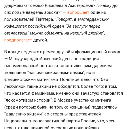
удерживают семью Киселева в Амстердаме? Почему до
сих пор не введены войска?"
—
вопрошает
один из
пользователей Твиттера.
"Говорят, в амстердамских
кофешопах российский орден "За заслуги перед
отечеством" можно обменять на нехилый джойнт",
—
предполагает
другой.
В конце недели отгремел другой информационный повод
— Международный женский день, по традиции
ознаменованный не только опостылевшим дарением
тюльпанов "нашим-прекрасным-дамам", но и
феминистскими митингами. Понятное дело, что без
лесбиянок такие акции не обходятся, более того: в том,
что касается феминизма, именно они зачастую становятся
"локомотивом истории". В Москве участники митинга
(среди которых были не только женщины) подверглись
"давлению яйцами" со стороны представителей
Национально-консервативной партии России, что, ясен
перец, стало причиной очередных полицейских