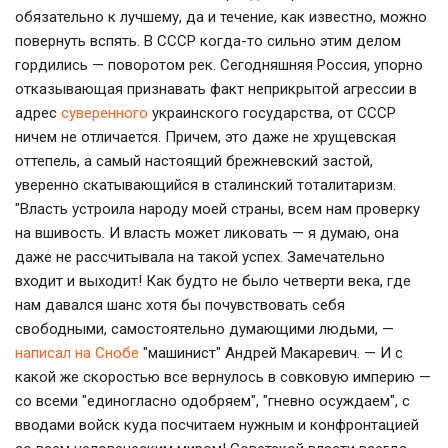
обязательно к лучшему, да и течение, как известно, можно
повернуть вспять. В СССР когда-то сильно этим делом
гордились — поворотом рек. Сегодняшняя Россия, упорно
отказывающая признавать факт неприкрытой агрессии в
адрес
суверенного
украинского государства, от СССР
ничем не отличается. Причем, это даже не хрущевская
оттепель, а самый настоящий брежневский застой,
уверенно скатывающийся в сталинский тоталитаризм.
"Власть устроила народу моей страны, всем нам проверку
на вшивость. И власть может ликовать — я думаю, она
даже не рассчитывала на такой успех. Замечательно
входит и выходит! Как будто не было четверти века, где
нам давался шанс хотя бы почувствовать себя
свободными, самостоятельно думающими людьми, —
написал на Снобе
"машинист" Андрей Макаревич. — И с
какой же скоростью все вернулось в совковую империю —
со всеми "единогласно одобряем", "гневно осуждаем", с
вводами войск куда посчитаем нужным и конфронтацией