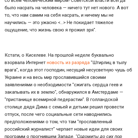
со всем человеческим миром! Советской власти всегда
было насрать на человека — ничего тут нет нового. А вот
то, что нам самим на себя насрать, и ничему мы не
научились — это ужасно <…> Не покидает тяжелое
ощущение, что жизнь свою я прожил зря".
Кстати, о Киселеве. На прошлой неделе буквально
взорвала Интернет
новость из разряда
"Штирлиц в тылу
врага", когда этот господин, несущий несусветную чушь об
Украине и на весь мир прославившийся своими
заявлениями о необходимости "сжигать сердца геев и
закапывать их в землю", обнаружился в Амстердаме —
"пристанище всемирной педерастии". В голландской
столице дядя Дима с семьей и детьми решил провести
отпуск, после чего социальные сети наводнились
предположениями о том, что там "прославленный
российский журналист" черпает новые идеи для своих
программ о прогнившем Западе.
"Содомиты до сих пор