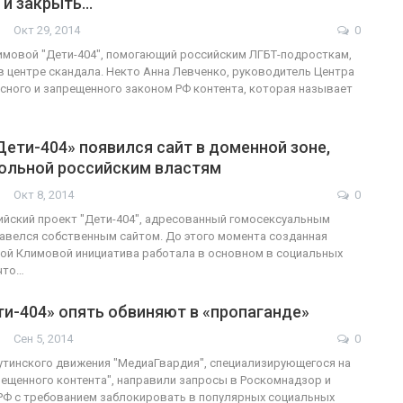
 и закрыть…
Окт 29, 2014
0
ФОТО
мовой "Дети-404", помогающий российским ЛГБТ-подросткам,
в центре скандала. Некто Анна Левченко, руководитель Центра
ФОТО
В Берлине отпраз
сного и запрещенного законом РФ контента, которая называет
ащие-трансгендеры
легализацию гей-
Дети-404» появился сайт в доменной зоне,
ГЕЙ-АЛЬЯНС УКРАИНА
ГЕЙ-АЛЬЯНС УКРАИНА
Июл 27, 2017
0
Июл 2, 
ольной российским властям
Окт 8, 2014
0
йский проект "Дети-404", адресованный гомосексуальным
авелся собственным сайтом. До этого момента созданная
ой Климовой инициатива работала в основном в социальных
 что…
и-404» опять обвиняют в «пропаганде»
Сен 5, 2014
0
тинского движения "МедиаГвардия", специализирующегося на
ещенного контента", направили запросы в Роскомнадзор и
РФ с требованием заблокировать в популярных социальных