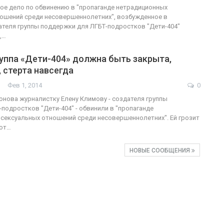
е дело по обвинению в "пропаганде нетрадиционных
ошений среди несовершеннолетних", возбужденное в
теля группы поддержки для ЛГБТ-подростков "Дети-404"
,…
уппа «Дети-404» должна быть закрыта,
 стерта навсегда
Фев 1, 2014
0
нова журналистку Елену Климову - создателя группы
подростков "Дети-404" - обвинили в "пропаганде
сексуальных отношений среди несовершеннолетних". Ей грозит
 от…
НОВЫЕ СООБЩЕНИЯ