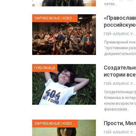
сетях…
«Православ
ЗАРУБЕЖНЫЕ НОВОСТИ
российскую
ГЕЙ-АЛЬЯНС УКРАИНА
Премьерный пока
"противники раз
документальног
Создательни
ПУБЛІКАЦІЇ
истории все
ГЕЙ-АЛЬЯНС УКРАИНА
Создательница г
Климова в интер
юном возрасте с
финансовая…
Прости, Мил
ЗАРУБЕЖНЫЕ НОВОСТИ
ГЕЙ-АЛЬЯНС УКРАИНА