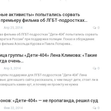
ные активисты» попытались сорвать
 премьеру фильма об ЛГБТ-подростках…
Апр 25, 2014
0
з фильма об ЛГБТ-подростках "Дети-404" попытались сорвать
врата в России" при поддержке полиции. Показ и обсуждение
о фильма Аскольда Курова и Павла Лопарева…
ца группы «Дети-404» Лена Климова: «Такие
гда очень…
Апр 3, 2014
0
руппы поддержки для ЛГБТ-подростков "Дети-404" Лена
вью для нашего сайта рассказала, о чем пишут дети, стоит ли в
овершать камин-аут, и почему ее проекту не нужна
онов: «Дети-404» — не пропаганда, решил суд
Фев 22, 2014
0