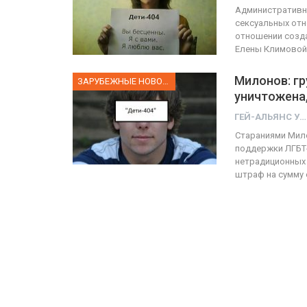
Административно
сексуальных отн
отношении созда
Елены Климовой
Милонов: гр
ЗАРУБЕЖНЫЕ НОВОСТИ
уничтожена,
ГЕЙ-АЛЬЯНС УКРАИНА
Стараниями Мило
поддержки ЛГБТ-
нетрадиционных 
штраф на сумму