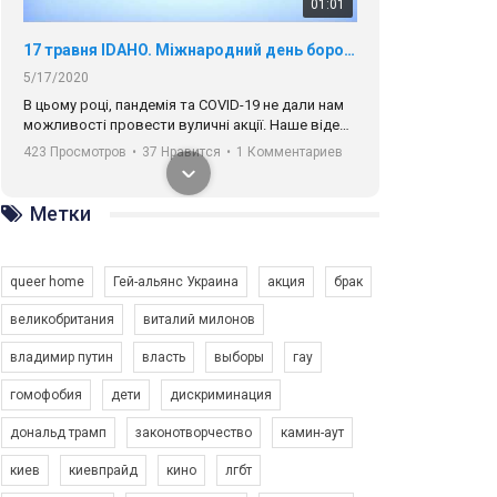
01:01
17 травня IDAHO. Міжнародний день боротьби з гомофобією трансфобією і біфобія.
5/17/2020
В цьому році, пандемія та COVІD-19 не дали нам
можливості провести вуличні акції. Наше відео-
звернення про те, що навіть коли ми у різних
423 Просмотров
•
37 Нравится
•
1 Комментариев
містах та не можемо зустрінеться, ми разом. Ми
закликаємо всіх хто поділяє цінності рівності та
солідарності, приєднатися до нас. Регіональні
Метки
підрозділи ГАУ є в 16 областях України.
Разом наш голос лунає гучніше!
queer home
Гей-альянс Украина
акция
брак
великобритания
виталий милонов
владимир путин
власть
выборы
гау
00:58
гомофобия
дети
дискриминация
дональд трамп
законотворчество
камин-аут
Зупинимо насильство проти ЛГБТ в Україні! Stop violence against LGBT in Ukraine!
6/30/2017
киев
киевпрайд
кино
лгбт
Емоційний та вражаючий промо-ролік на