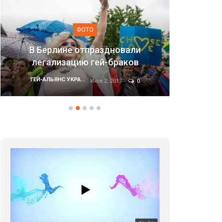
ФОТО
дновали
браков
Марш равенства в Киеве, 2017
ГЕЙ-АЛЬЯНС УКРАИНА
2017
0
Июн 20, 2017
0