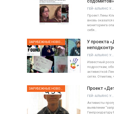
содомитов»
ГЕЙ-АЛЬЯНС УКРАИНА
ФОТО
Проект Лены Кли
вновь оказался 
йд в Тель-Авиве собрал 200
мониторинга опа
себя…
тысяч участников
Военнослуж
У проекта «
ГЕЙ-АЛЬЯНС УКРАИНА
ЗАРУБЕЖНЫЕ НОВОСТИ
Июн 10, 2017
0
неподконтр
ГЕЙ-АЛЬЯНС УКРАИНА
Известный росси
подросткам, обз
активисткой Лен
сетях. Отметим,
Проект «Дет
ЗАРУБЕЖНЫЕ НОВОСТИ
ГЕЙ-АЛЬЯНС УКРАИНА
Активисты пропу
выявлении "запр
Генпрокуратуру 