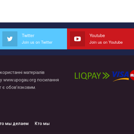
Twitter
Youtube
Join us on Twitter
Join us on Youtube
користанні матеріалів
у www.upogau.org посилання
т є обов’язковим.
то мы делаем
Кто мы