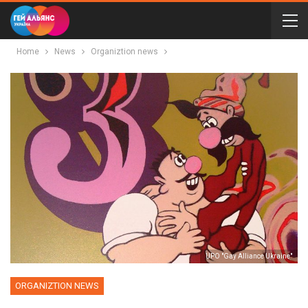
Home
News
Organiztion news
UPO "Gay Alliance Ukraine"
ORGANIZTION NEWS