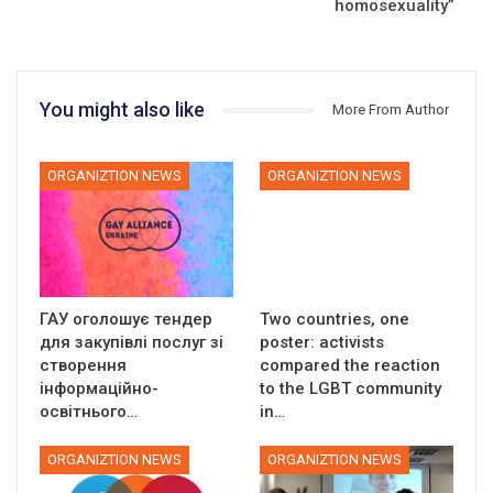
homosexuality”
You might also like
More From Author
ORGANIZTION NEWS
ORGANIZTION NEWS
ГАУ оголошує тендер
Two countries, one
для закупівлі послуг зі
poster: activists
створення
compared the reaction
інформаційно-
to the LGBT community
освітнього…
in…
ORGANIZTION NEWS
ORGANIZTION NEWS