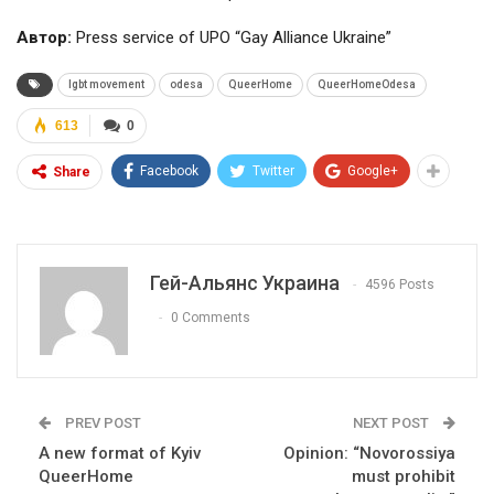
Автор:
Press service of UPO “Gay Alliance Ukraine”
lgbt movement
odesa
QueerHome
QueerHomeOdesa
613
0
Facebook
Twitter
Google+
Share
Гей-Альянс Украина
4596 Posts
0 Comments
PREV POST
NEXT POST
A new format of Kyiv
Opinion: “Novorossiya
QueerHome
must prohibit