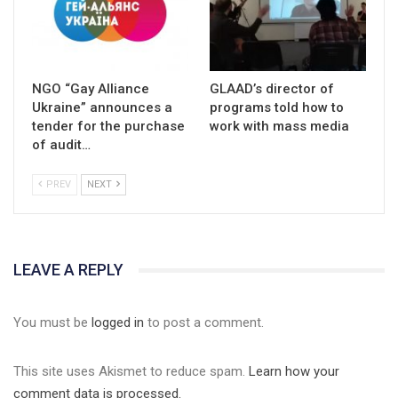
NGO “Gay Alliance
GLAAD’s director of
Ukraine” announces a
programs told how to
tender for the purchase
work with mass media
of audit…
PREV
NEXT
LEAVE A REPLY
01:01
You must be
logged in
to post a comment.
17 травня IDAHO. Міжнародний день боротьби з гомофобією трансфобією і біфобія.
5/17/2020
This site uses Akismet to reduce spam.
Learn how your
В цьому році, пандемія та COVІD-19 не дали нам можливості
comment data is processed.