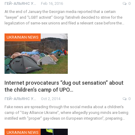
ГЕЙ-АЛЬЯНС УКРАИНА
Feb 16, 2016
0
At the end of January the Georgian media reported that a certain
“lawyer” and “LGBT activist” Giorgi Tatishvili decided to strive for the
legalization of same-sex unions and filed a relevant case before the…
UKRAINIAN NEWS
Internet provocateurs “dug out sensation” about
the children’s camp of UPO…
ГЕЙ-АЛЬЯНС УКРАИНА
Oct 2, 2014
0
Fake news are spreading through the social media about a children's
camp of "Gay Alliance Ukraine", where allegedly young minds are being
instilled with "proper" gay-ideas on European integration", preparing…
UKRAINIAN NEWS