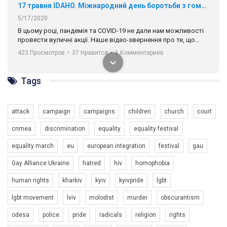
17 травня IDAHO. Міжнародний день боротьби з гомофобією трансфобією і біфобія.
5/17/2020
В цьому році, пандемія та COVІD-19 не дали нам можливості
провести вуличні акції. Наше відео-звернення про те, що
навіть коли ми у різних містах та не можемо зустрінеться, ми
423 Просмотров
•
37 Нравится
•
1 Комментариев
разом. Ми закликаємо всіх хто поділяє цінності рівності та
солідарності, приєднатися до нас. Регіональні підрозділи
ГАУ є в 16 областях України.
Tags
Разом наш голос лунає гучніше!
attack
campaign
campaigns
children
church
court
crimea
discrimination
equality
equality festival
equality march
eu
european integration
festival
gau
Gay Alliance Ukraine
hatred
hiv
homophobia
human rights
kharkiv
kyiv
kyivpride
lgbt
00:58
lgbt movement
lviv
molodist
murder
obscurantism
Зупинимо насильство проти ЛГБТ в Україні! Stop violence against LGBT in Ukraine!
odesa
police
pride
radicals
religion
rights
6/30/2017