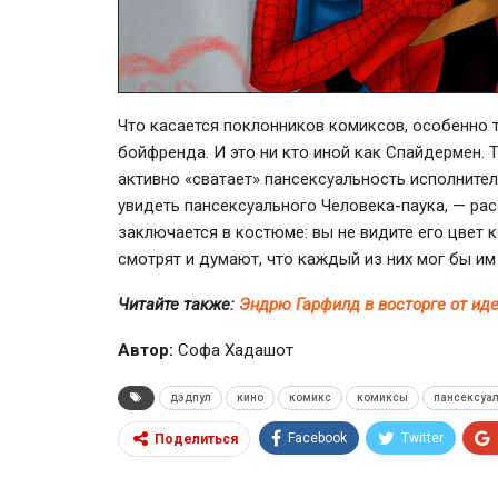
Что касается поклонников комиксов, особенно 
бойфренда. И это ни кто иной как Спайдермен. 
активно «сватает» пансексуальность исполните
увидеть пансексуального
Человека-паука
, — ра
заключается в костюме: вы не видите его цвет 
смотрят и думают, что каждый из них мог бы им
Читайте также:
Эндрю Гарфилд в восторге от ид
Автор:
Софа Хадашот
дэдпул
кино
комикс
комиксы
пансексуа
Facebook
Twitter
Поделиться