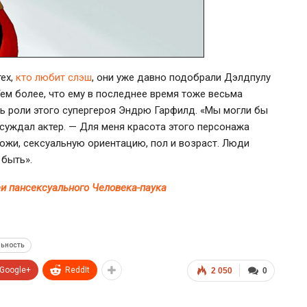
тех,
кто любит слэш
, они уже давно подобрали Дэлдпулу
Тем более, что ему в последнее время тоже весьма
ль роли этого супергероя Эндрю Гарфилд. «Мы могли бы
ссуждал актер. — Для меня красота этого персонажа
кожи, сексуальную ориентацию, пол и возраст. Люди
 быть».
еи пансексуального Человека-паука
льность
Google+
ReddIt
2 050
0