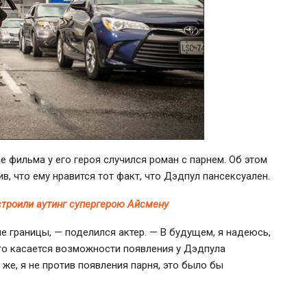
е фильма у его героя случился роман с парнем. Об этом
вив, что ему нравится тот факт, что Дэдпул пансексуален.
строили аутинг супергерою Айсмену
е границы, — поделился актер. — В будущем, я надеюсь,
то касается возможности появления у Дэдпула
же, я не против появления парня, это было бы