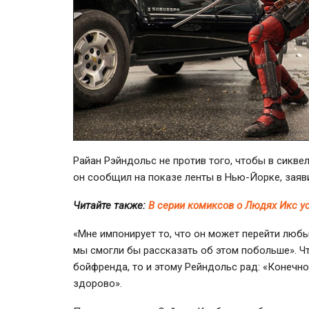
Райан Рэйндольс не против того, чтобы в сиквел
он сообщил на показе ленты в
Нью-Йорке
, зая
Читайте также:
В серии комиксов о Людях Икс у
«Мне импонирует то, что он может перейти любы
мы смогли бы рассказать об этом побольше». Ч
бойфренда, то и этому Рейндольс рад: «Конечно 
здорово».