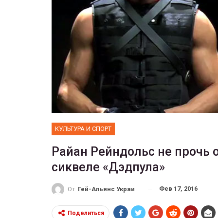
ФОТО
 собрал 200
ников
Военнослужащие-трансгенд
ГЕЙ-АЛЬЯНС УКРАИНА
10, 2017
0
Июл 27, 2017
0
КУЛЬТУРА И СПОРТ
Райан Рейндольс не прочь 
сиквеле «Дэдпула»
Фев 17, 2016
От
Гей-Альянс Украина
Поделиться