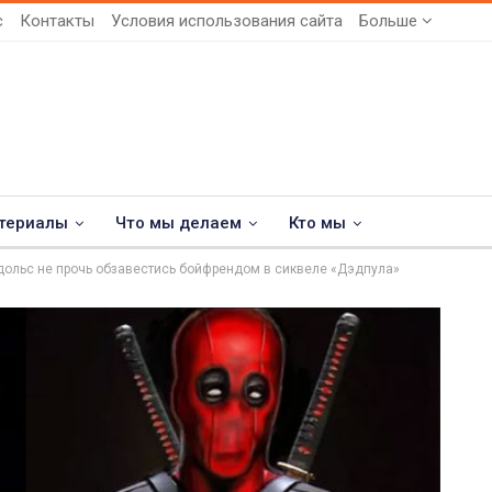
с
Контакты
Условия использования сайта
Больше
териалы
Что мы делаем
Кто мы
дольс не прочь обзавестись бойфрендом в сиквеле «Дэдпула»