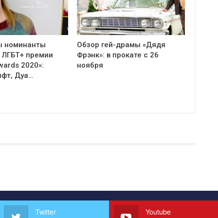
ы номинанты
Обзор гей-драмы «Дядя
 ЛГБТ+ премии
Фрэнк»: в прокате с 26
Awards 2020»:
ноября
ифт, Дуа…
Twitter
Youtube