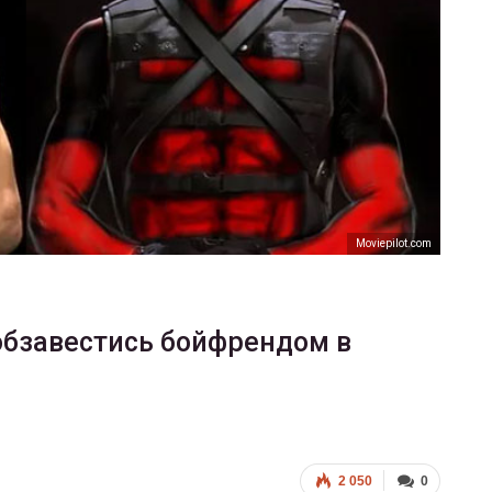
ФОТО
В Берлине отпраздновали
еры
легализацию гей-браков
ГЕЙ-АЛЬЯНС УКРАИНА
Июл 2, 2017
0
Moviepilot.com
обзавестись бойфрендом в
2 050
0