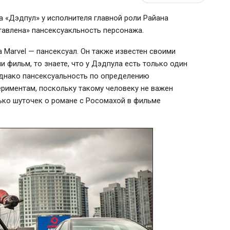
а «Дэдпул» у исполнителя главной роли Райана
тавлена» пансексуакльность персонажа.
 Marvel — пансексуал. Он также известен своими
 фильм, то знаете, что у Дэдпула есть только один
Однако пансексуальность по определению
риментам, поскольку такому человеку не важен
лько шуточек о романе с Росомахой в фильме