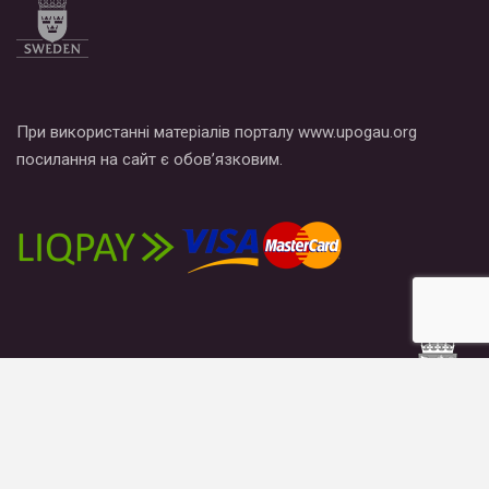
При використанні матеріалів порталу www.upogau.org
посилання на сайт є обов’язковим.