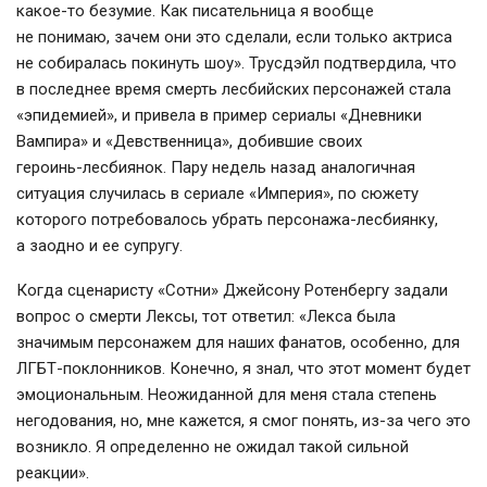
какое-то
безумие. Как писательница я вообще
не понимаю, зачем они это сделали, если только актриса
не собиралась покинуть шоу». Трусдэйл подтвердила, что
в последнее время смерть лесбийских персонажей стала
«эпидемией», и привела в пример сериалы «Дневники
Вампира» и «Девственница», добившие своих
героинь-лесбиянок
. Пару недель назад аналогичная
ситуация случилась в сериале «Империя», по сюжету
которого потребовалось убрать
персонажа-лесбиянку
,
а заодно и ее супругу.
Когда сценаристу «Сотни» Джейсону Ротенбергу задали
вопрос о смерти Лексы, тот ответил: «Лекса была
значимым персонажем для наших фанатов, особенно, для
ЛГБТ-поклонников
. Конечно, я знал, что этот момент будет
эмоциональным. Неожиданной для меня стала степень
негодования, но, мне кажется, я смог понять,
из-за
чего это
возникло. Я определенно не ожидал такой сильной
реакции».