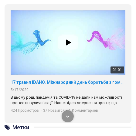
01:01
17 травня IDAHO. Міжнародний день боротьби з гомофобією трансфобією і біфобія.
5/17/2020
В цьому році, пандемія та COVІD-19 не дали нам можливості
провести вуличні акції. Наше відео-звернення про те, що
навіть коли ми у різних містах та не можемо зустрінеться, ми
424 Просмотров
•
37 Нравится
•
1 Комментариев
разом. Ми закликаємо всіх хто поділяє цінності рівності та
солідарності, приєднатися до нас. Регіональні підрозділи
ГАУ є в 16 областях України.
Метки
Разом наш голос лунає гучніше!