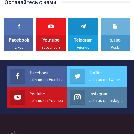
Оставайтесь с нами
best video, representing programme for the development of
organization. The competition is organized by inetrnational
organization PACT.
We appeal to your support and ask to help us implement our plan
to combat violence against LGBT people in Ukraine.
Facebook
Youtube
Telegram
5,106
All you have to do is to press "Like" below the video.
Likes
Subscribers
Friends
Posts
Эмоционально сильный ролик от команды "Гей-альянс
Украина", который принимает участие в конкурсе
международной организации PACT на лучший ролик,
представляющий программу развития организации.
Facebook
Twitter
Join us on Facebook
Join us on Twitter
Мы просим вас поддержать нас и помочь нам реализовать
наш план по борьбе с насилием и дискриминацией на почве
СОГИ в Украине.
Youtube
Instagram
Join us on Youtube
Join us on Instagram
Все, что вам нужно сделать - это зайти на наш канал YouTube
по этой ссылке и поставить лайк под видео.