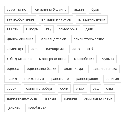
queer home
Гей-альянс Украина
акция
брак
великобритания
виталий милонов
владимир путин
власть
выборы
гау
гомофобия
дети
дискриминация
дональд трамп
законотворчество
камин-аут
киев
киевпрайд
кино
лгбт
00:58
лгбт-движение
марш равенства
мракобесие
музыка
Зупинимо насильство проти ЛГБТ в Україні! Stop violence against LGBT in Ukraine!
одесса
однополые браки
олимпиада
права человека
6/30/2017
Емоційний та вражаючий промо-ролік на конкурс PACT, який
прайд
психология
равенство
равноправие
религия
представляє програму "Гей-альянс Україна" з протидії
насильству проти ЛГБТ в Україні.
россия
санкт-петербург
сочи
спорт
суд
сша
1.9K Просмотров
•
226 Нравится
•
5 Комментариев
Ми просимо вашої підтримки, щоб реалізувати нашу
трансгендерность
уганда
украина
хиллари клинтон
програму з боротьби з насильством проти ЛГБТ в Україні.
церковь
шоу-бизнес
Якщо ти хочеш підтримати нас - просто натисни "лайк" під
відео.
Team of Gay Alliance Ukraine participates in a competition for the