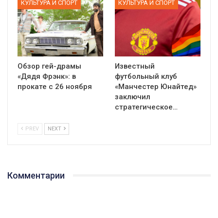
КУЛЬТУРА И СПОРТ
КУЛЬТУРА И СПОРТ
Обзор гей-драмы
Известный
«Дядя Фрэнк»: в
футбольный клуб
прокате с 26 ноября
«Манчестер Юнайтед»
заключил
стратегическое…
PREV
NEXT
Комментарии