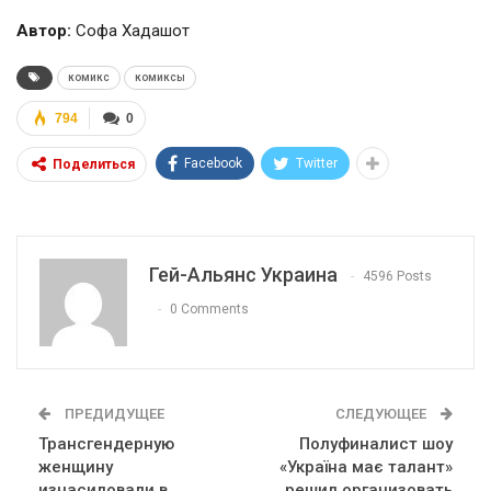
Автор:
Софа Хадашот
комикс
комиксы
794
0
Facebook
Twitter
Поделиться
Гей-Альянс Украина
4596 Posts
0 Comments
ПРЕДИДУЩЕЕ
СЛЕДУЮЩЕЕ
Трансгендерную
Полуфиналист шоу
женщину
«Україна має талант»
изнасиловали в
решил организовать