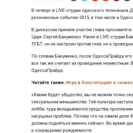
В четверг в LIVE-студии одесского телеканала 
резонансные события-2015, в том числе и Одес
В дискуссии приняли участие глава оргкомитета
Цирк Сергей Бакуменко. Ранее в LIVE-студии Ба
ЛГБТ: он не настроен против геев, но к проведе
По словам Бакуменко, после ОдессаПрайда его
все так же считает их проведение неуместным. 
ОдессаПрайда.
Читайте также:
Игра в Конституцию и «ново
«Каким будет общество, мы не можем точно сказ
сексуальном меньшинстве. Гей-культура наступае
лобби, туда вкладываются средства, проплачива
насущных проблем. Потому что на самом деле ба
должна подняться именно сейчас». Во время дис
к сокращению рождаемости.