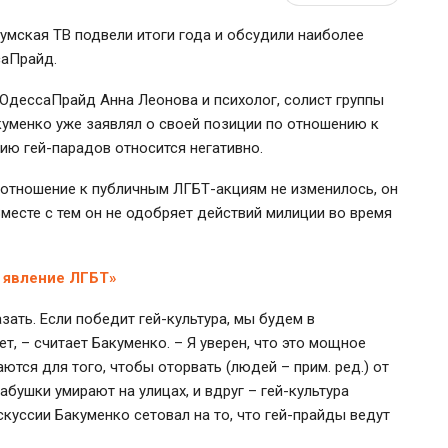
Думская ТВ подвели итоги года и обсудили наиболее
саПрайд.
 ОдессаПрайд Анна Леонова и психолог, солист группы
куменко уже заявлял о своей позиции по отношению к
нию гей-парадов относится негативно.
 отношение к публичным ЛГБТ-акциям не изменилось, он
Вместе с тем он не одобряет действий милиции во время
е явление ЛГБТ»
ать. Если победит гей-культура, мы будем в
т, – считает Бакуменко. – Я уверен, что это мощное
ются для того, чтобы оторвать (людей – прим. ред.) от
бушки умирают на улицах, и вдруг – гей-культура
куссии Бакуменко сетовал на то, что гей-прайды ведут