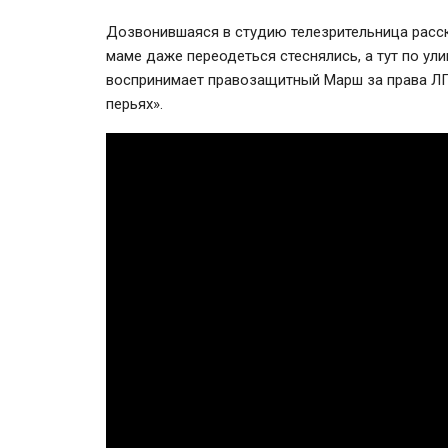
Дозвонившаяся в студию телезрительница расск
маме даже переодеться стеснялись, а тут по ул
воспринимает правозащитный Марш за права ЛГБ
перьях».