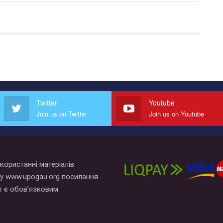
Twitter
Youtube
Join us on Twitter
Join us on Youtube
користанні матеріалів
у www.upogau.org посилання
т є обов’язковим.