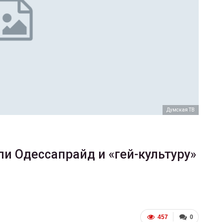
ФОТО
В Берлине отпраздновали
еры
легализацию гей-браков
ГЕЙ-АЛЬЯНС УКРАИНА
Июл 2, 2017
0
Думская ТВ
ли Одессапрайд и «гей-культуру»
457
0