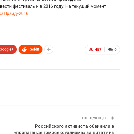
ести фестиваль и в 2016 году. На текущий момент
саПрайд-2016
.
Google+
ReddIt
457
0
6
СЛЕДУЮЩЕЕ
Российского активиста обвинили в
«пропаганде гомосексуализма» за цитату из