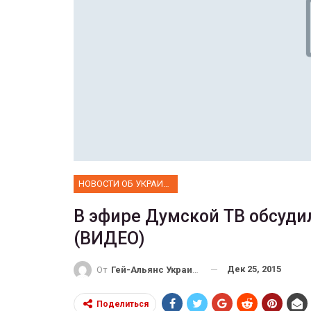
ФОТО
 собрал 200
ников
Военнослужащие-трансгенд
ГЕЙ-АЛЬЯНС УКРАИНА
10, 2017
0
Июл 27, 2017
0
НОВОСТИ ОБ УКРАИНЕ
В эфире Думской ТВ обсуди
(ВИДЕО)
Дек 25, 2015
От
Гей-Альянс Украина
Поделиться