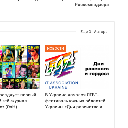
Роскомнадзора
Еще От Автора
НОВОСТИ
празднует первый
В Украине начался ЛГБТ-
й гей-журнал
фестиваль южных областей
с» (ОзН)
Украины «Дни равенства и…