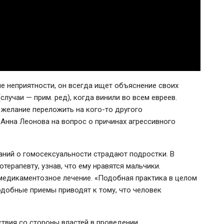
е неприятности, он всегда ищет объяснение своих
случаи — прим. ред), когда винили во всем евреев.
о желание переложить на кого-то другого
 Анна Леонова на вопрос о причинах агрессивного
наний о гомосексуальности страдают подростки. В
терапевту, узнав, что ему нравятся мальчики.
медикаментозное лечение. «Подобная практика в целом
одобные приемы приводят к тому, что человек
ствия со стороны властей в проведении