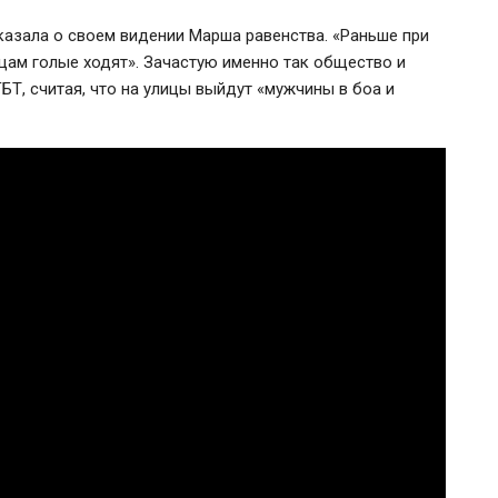
азала о своем видении Марша равенства. «Раньше при
ицам голые ходят». Зачастую именно так общество и
Т, считая, что на улицы выйдут «мужчины в боа и