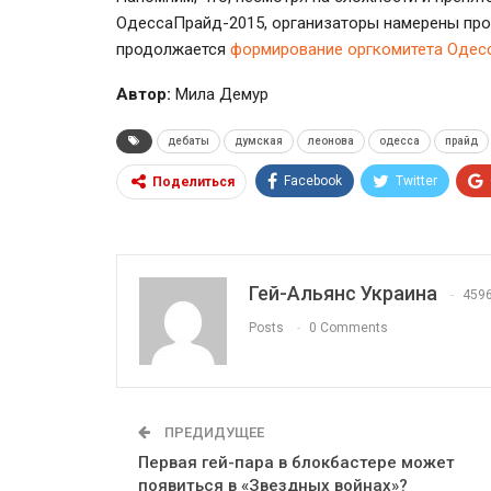
ОдессаПрайд-2015, организаторы намерены пров
продолжается
формирование оргкомитета Одес
Автор:
Мила Демур
дебаты
думская
леонова
одесса
прайд
Facebook
Twitter
Поделиться
Гей-Альянс Украина
459
Posts
0 Comments
ПРЕДИДУЩЕЕ
Первая гей-пара в блокбастере может
появиться в «Звездных войнах»?