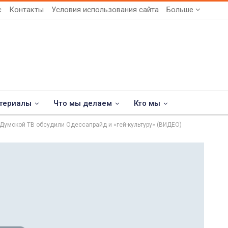
с
Контакты
Условия использования сайта
Больше
териалы
Что мы делаем
Кто мы
Думской ТВ обсудили Одессапрайд и «гей-культуру» (ВИДЕО)