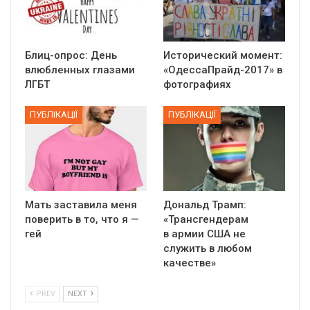
Блиц-опрос: День
Исторический момент:
влюбленных глазами
«ОдессаПрайд-2017» в
ЛГБТ
фотографиях
ПУБЛІКАЦІЇ
ПУБЛІКАЦІЇ
Мать заставила меня
Дональд Трамп:
поверить в то, что я —
«Трансгендерам
гей
в армии США не
служить в любом
качестве»
PREV
NEXT