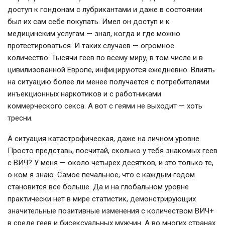
доступ к гондонам с лубрикантами и даже в состоянии
был их сам себе покупать. Имел он доступ и к
медицинским услугам — знал, когда и где можно
протестироваться. И таких случаев — огромное
количество. Тысячи геев по всему миру, в том числе и в
цивилизованной Европе, инфицируются ежедневно. Влиять
на ситуацию более ли менее получается с потребителями
инъекционных наркотиков и с работниками
коммерческого секса. А вот с геями не выходит — хоть
тресни.
А ситуация катастрофическая, даже на личном уровне.
Просто представь, посчитай, сколько у тебя знакомых геев
с ВИЧ? У меня — около четырех десятков, и это только те,
о ком я знаю. Самое печальное, что с каждым годом
становится все больше. Да и на глобальном уровне
практически нет в мире статистик, демонстрирующих
значительные позитивные изменения с количеством ВИЧ+
в среде геев и бисексуальных мужчин. А во многих странах