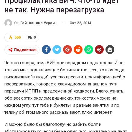
Профилактика ВИЧ: что-то идет
не так. Нужна перезагрузка
Окт 22, 2014
От
Гей-Альянс Украина
556
0
Поделиться
Честно говоря, тема ВИЧ мне порядком поднадоела. И не
только мне: подавляющее большинство геев, хоть иногда
выходивших "в люди", успело пресытиться информацией о
презервативах, гонорее с хламидиозом, анальном пути
передачи ИППП и предсеменной жидкости. Благо, узнать
обо всех этих околомедицинских тонкостях можно на
каждом углу: тут тебе и буклеты, и разные занятия, и по
телику об этом много рассказывают, плюс интернет.
И можно было бы благополучно забить болт и
абстрагироваться, если бы не одно "но". Буквально на днях