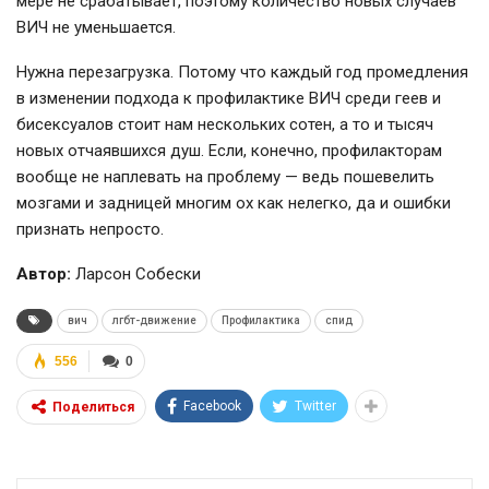
мере не срабатывает, поэтому количество новых случаев
ВИЧ не уменьшается.
Нужна перезагрузка. Потому что каждый год промедления
в изменении подхода к профилактике ВИЧ среди геев и
бисексуалов стоит нам нескольких сотен, а то и тысяч
новых отчаявшихся душ. Если, конечно, профилакторам
вообще не наплевать на проблему — ведь пошевелить
мозгами и задницей многим ох как нелегко, да и ошибки
признать непросто.
Автор:
Ларсон Собески
вич
лгбт-движение
Профилактика
спид
556
0
Facebook
Twitter
Поделиться