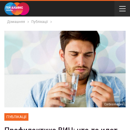
Домашняя
Публікації
Сorbisimages
ПУБЛІКАЦІЇ