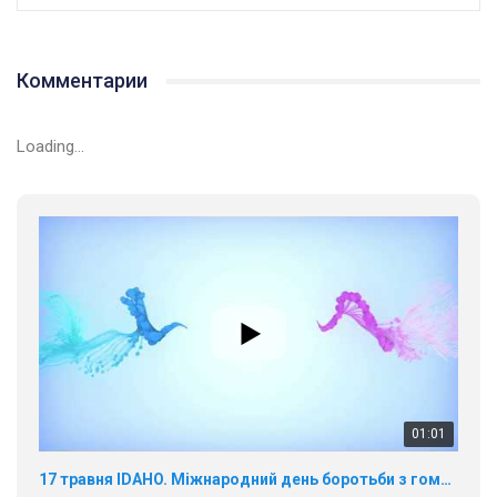
01:01
Комментарии
17 травня IDAHO. Міжнародний день боротьби з гомофобією трансфобією і біфобія.
5/17/2020
Loading...
В цьому році, пандемія та COVІD-19 не дали нам можливості
провести вуличні акції. Наше відео-звернення про те, що
навіть коли ми у різних містах та не можемо зустрінеться, ми
423 Просмотров
•
37 Нравится
•
1 Комментариев
разом. Ми закликаємо всіх хто поділяє цінності рівності та
солідарності, приєднатися до нас. Регіональні підрозділи
ГАУ є в 16 областях України.
Разом наш голос лунає гучніше!
00:58