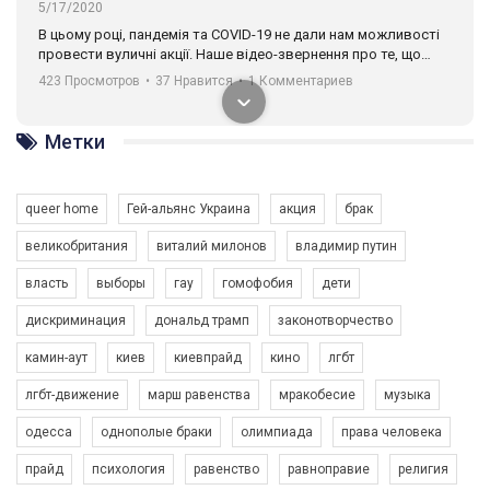
5/17/2020
В цьому році, пандемія та COVІD-19 не дали нам можливості
провести вуличні акції. Наше відео-звернення про те, що
навіть коли ми у різних містах та не можемо зустрінеться, ми
423 Просмотров
•
37 Нравится
•
1 Комментариев
разом. Ми закликаємо всіх хто поділяє цінності рівності та
солідарності, приєднатися до нас. Регіональні підрозділи
ГАУ є в 16 областях України.
Метки
Разом наш голос лунає гучніше!
queer home
Гей-альянс Украина
акция
брак
великобритания
виталий милонов
владимир путин
власть
выборы
гау
гомофобия
дети
дискриминация
дональд трамп
законотворчество
камин-аут
киев
киевпрайд
кино
лгбт
00:58
лгбт-движение
марш равенства
мракобесие
музыка
Зупинимо насильство проти ЛГБТ в Україні! Stop violence against LGBT in Ukraine!
одесса
однополые браки
олимпиада
права человека
6/30/2017
Емоційний та вражаючий промо-ролік на конкурс PACT, який
прайд
психология
равенство
равноправие
религия
представляє програму "Гей-альянс Україна" з протидії