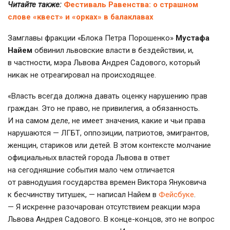
Читайте также:
Фестиваль Равенства: о страшном
слове «квест» и «орках» в балаклавах
Замглавы фракции «Блока Петра Порошенко»
Мустафа
Найем
обвинил львовские власти в бездействии, и,
в частности, мэра Львова Андрея Садового, который
никак не отреагировал на происходящее.
«Власть всегда должна давать оценку нарушению прав
граждан. Это не право, не привилегия, а обязанность.
И на самом деле, не имеет значения, какие и чьи права
нарушаются — ЛГБТ, оппозиции, патриотов, эмигрантов,
женщин, стариков или детей. В этом контексте молчание
официальных властей города Львова в ответ
на сегодняшние события мало чем отличается
от равнодушия государства времен Виктора Януковича
к бесчинству титушек, — написал Найем в
Фейсбуке
.
— Я искренне разочарован отсутствием реакции мэра
Львова Андрея Садового. В
конце-концов
, это не вопрос