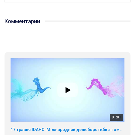
Комментарии
01:01
17 травня IDAHO. Міжнародний день боротьби з гомофобією трансфобією і біфобія.