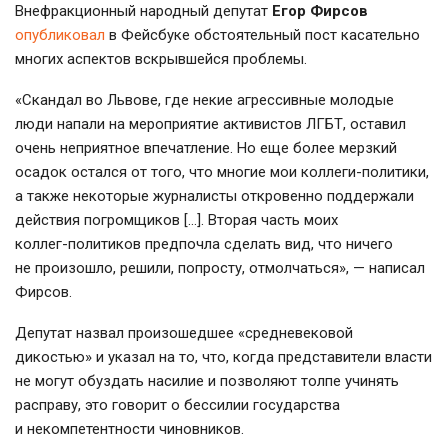
Внефракционный народный депутат
Егор Фирсов
опубликовал
в Фейсбуке обстоятельный пост касательно
многих аспектов вскрывшейся проблемы.
«Скандал во Львове, где некие агрессивные молодые
люди напали на мероприятие активистов ЛГБТ, оставил
очень неприятное впечатление. Но еще более мерзкий
осадок остался от того, что многие мои
коллеги-политики
,
а также некоторые журналисты откровенно поддержали
действия погромщиков […]. Вторая часть моих
коллег-политиков
предпочла сделать вид, что ничего
не произошло, решили, попросту, отмолчаться», — написал
Фирсов.
Депутат назвал произошедшее «средневековой
дикостью» и указал на то, что, когда представители власти
не могут обуздать насилие и позволяют толпе учинять
расправу, это говорит о бессилии государства
и некомпетентности чиновников.