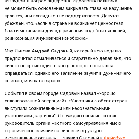
взглядов, а вопрос лидерства. Идеология политика
не может быть основанием закрывать глаза на нарушение
прав тех, чьи взгляды он не поддерживает». Депутат
убежден, что, «если в стране не возникнет ценностная
база и механизмы для сдерживания подобных явлений,
реинкарнация януковичей неизбежна».
Мэр Львова
Андрей Садовый
, который всю неделю
предпочитал отмалчиваться и старательно делал вид, что
ничего не происходит, в конце концов, попытался
оправдаться, однако его заявление звучит в духе «ничего
не знаю, моя хата скраю».
События в своем городе Садовый назвал «хорошо
спланированной операцией». «Участники с обеих сторон
выступили сознательными или несознательными
участниками „картинки“. Я осуждаю насилие, но как
руководитель органа местного самоуправления имею
ограниченное влияние на силовые структуры
и специальные органы», — заявил Садовый в
Фейсбуке
.