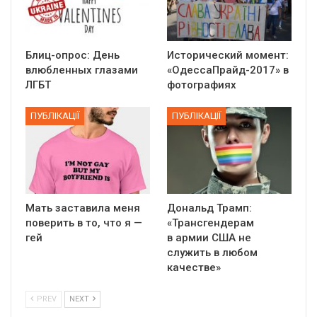
Блиц-опрос: День
Исторический момент:
влюбленных глазами
«ОдессаПрайд-2017» в
ЛГБТ
фотографиях
ПУБЛІКАЦІЇ
ПУБЛІКАЦІЇ
Мать заставила меня
Дональд Трамп:
поверить в то, что я —
«Трансгендерам
гей
в армии США не
служить в любом
качестве»
PREV
NEXT