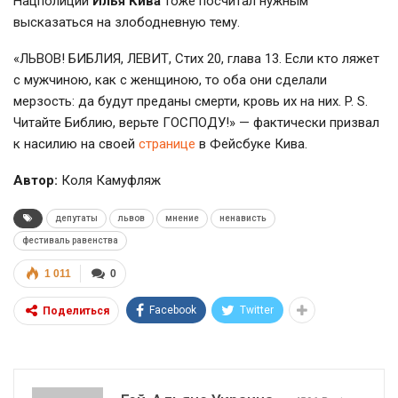
Нацполиции
Илья Кива
тоже посчитал нужным
высказаться на злободневную тему.
«ЛЬВОВ! БИБЛИЯ, ЛЕВИТ, Стих 20, глава 13. Если кто ляжет
с мужчиною, как с женщиною, то оба они сделали
мерзость: да будут преданы смерти, кровь их на них.
P. S.
Читайте Библию, верьте ГОСПОДУ!» — фактически призвал
к насилию на своей
странице
в Фейсбуке Кива.
Автор:
Коля Камуфляж
депутаты
львов
мнение
ненависть
фестиваль равенства
1 011
0
Facebook
Twitter
Поделиться