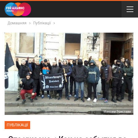
Домашняя
Публікації
Максим Эристави
ПУБЛІКАЦІЇ