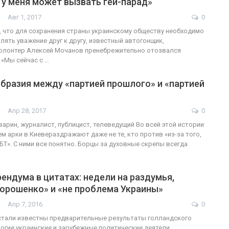
у меня может вызвать гей-парад»
Авг 1, 2017
0
ФОТО
, что для сохранения страны украинскому обществу необходимо
лять уважение друг к другу, известный автогонщик,
В Берлине отпраздновали
волонтер Алексей Мочанов пренебрежительно отозвался
 «Мы сейчас с …
сгендеры
легализацию гей-браков
бразия между «партией прошлого» и «партией
ГЕЙ-АЛЬЯНС УКРАИНА
17
0
Июл 2, 2017
0
Апр 28, 2017
0
зарин, журналист, публицист, телеведущий Во всей этой истории
м арки в Киевераздражают даже не те, кто против «из-за того,
БТ». С ними все понятно. Борцы за духовные скрепы всегда
ендума в цитатах: недели на раздумья,
Порошенко» и «не проблема Украины»
Апр 7, 2016
0
 стали известны предварительные результаты голландского
огие украинские и зарубежные политические деятели