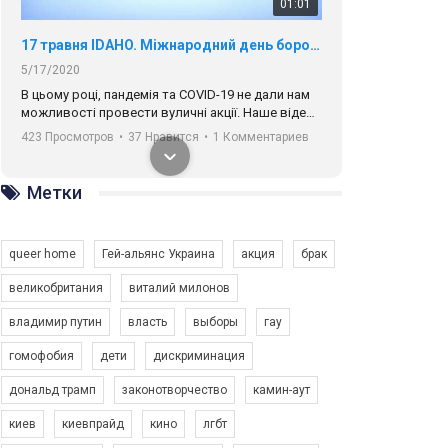
01:01
17 травня IDAHO. Міжнародний день боротьби з гомофобією трансфобією і біфобія.
5/17/2020
В цьому році, пандемія та COVІD-19 не дали нам
можливості провести вуличні акції. Наше відео-
звернення про те, що навіть коли ми у різних
423 Просмотров
•
37 Нравится
•
1 Комментариев
містах та не можемо зустрінеться, ми разом. Ми
закликаємо всіх хто поділяє цінності рівності та
солідарності, приєднатися до нас. Регіональні
Метки
підрозділи ГАУ є в 16 областях України.
Разом наш голос лунає гучніше!
queer home
Гей-альянс Украина
акция
брак
великобритания
виталий милонов
владимир путин
власть
выборы
гау
00:58
гомофобия
дети
дискриминация
дональд трамп
законотворчество
камин-аут
Зупинимо насильство проти ЛГБТ в Україні! Stop violence against LGBT in Ukraine!
6/30/2017
киев
киевпрайд
кино
лгбт
Емоційний та вражаючий промо-ролік на