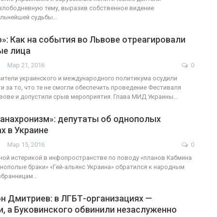
злободневную тему, выразив собственное видение
альнейшей судьбы…
»: Как на события во Львове отреагировали
е лица
Мар 21, 2016
0
ители украинского и международного политикума осудили
и за то, что те не смогли обеспечить проведение Фестиваля
вове и допустили срыв мероприятия. Глава МИД Украины…
 анахронизм»: депутаты об однополых
х в Украине
Мар 15, 2016
0
пной истерикой в инфопространстве по поводу «планов Кабмина
нополые браки» «Гей-альянс Украина» обратился к народным
избранницам…
н Дмитриев: в ЛГБТ-организациях —
, а Буковинского обвинили незаслуженно