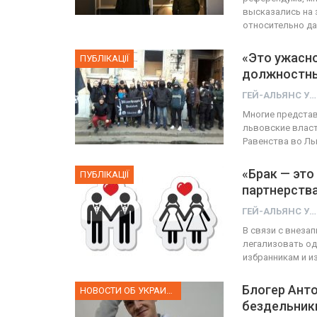
высказались на 
относительно д
«Это ужасно
ПУБЛІКАЦІЇ
должностны
ГЕЙ-АЛЬЯНС УКРАИНА
Многие представ
львовские власт
Равенства во Ль
«Брак — это
ПУБЛІКАЦІЇ
партнерства
ГЕЙ-АЛЬЯНС УКРАИНА
В связи с внеза
легализовать од
избранникам и 
Блогер Анто
НОВОСТИ ОБ УКРАИНЕ
бездельники