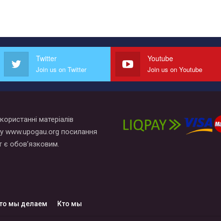
Twitter
Youtube
Join us on Twitter
Join us on Youtube
користанні матеріалів
у www.upogau.org посилання
т є обов’язковим.
то мы делаем
Кто мы