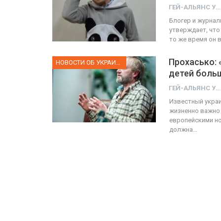
ГЕЙ-АЛЬЯНС УКРАИНА
Блогер и журнал
утверждает, что
то же время он 
Прохасько: 
НОВОСТИ ОБ УКРАИНЕ
детей боль
ГЕЙ-АЛЬЯНС УКРАИНА
Известный украи
жизненно важно 
европейскими но
должна…