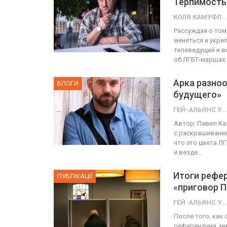
Терпимость 
КОЛЯ КАМУФЛЯЖ
ФОТО
Рассуждая о том
меняться и укреп
ФОТО
-Авиве собрал 200
телеведущий и 
об ЛГБТ-маршах.
участников
Военнослужащие-тран
Арка разноо
ГЕЙ-АЛЬЯНС УКРАИНА
ГЕЙ-АЛЬЯНС УКРАИНА
БЛОГИ
Июн 10, 2017
0
Июл 27, 20
будущего»
ГЕЙ-АЛЬЯНС УКРАИНА
Автор: Павел Ка
с раскрашивание
что это цвета ЛГ
и везде…
Итоги рефер
ПУБЛІКАЦІЇ
«приговор 
ГЕЙ-АЛЬЯНС УКРАИНА
После того, как
референдума, мн