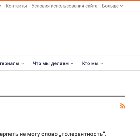
с
Контакты
Условия использования сайта
Больше
териалы
Что мы делаем
Кто мы
ерпеть не могу слово „толерантность“.