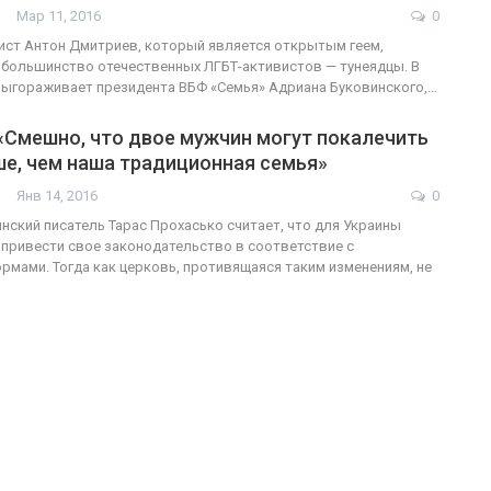
Мар 11, 2016
0
ист Антон Дмитриев, который является открытым геем,
 большинство отечественных ЛГБТ-активистов — тунеядцы. В
выгораживает президента ВБФ «Семья» Адриана Буковинского,…
«Смешно, что двое мужчин могут покалечить
ше, чем наша традиционная семья»
Янв 14, 2016
0
нский писатель Тарас Прохасько считает, что для Украины
привести свое законодательство в соответствие с
рмами. Тогда как церковь, противящаяся таким изменениям, не