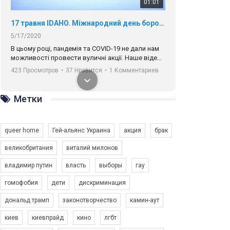
01:01
17 травня IDAHO. Міжнародний день боротьби з гомофобією трансфобією і біфобія.
5/17/2020
В цьому році, пандемія та COVІD-19 не дали нам
можливості провести вуличні акції. Наше відео-
звернення про те, що навіть коли ми у різних
423 Просмотров
•
37 Нравится
•
1 Комментариев
містах та не можемо зустрінеться, ми разом. Ми
закликаємо всіх хто поділяє цінності рівності та
солідарності, приєднатися до нас. Регіональні
Метки
підрозділи ГАУ є в 16 областях України.
Разом наш голос лунає гучніше!
queer home
Гей-альянс Украина
акция
брак
великобритания
виталий милонов
владимир путин
власть
выборы
гау
00:58
гомофобия
дети
дискриминация
дональд трамп
законотворчество
камин-аут
Зупинимо насильство проти ЛГБТ в Україні! Stop violence against LGBT in Ukraine!
6/30/2017
киев
киевпрайд
кино
лгбт
Емоційний та вражаючий промо-ролік на