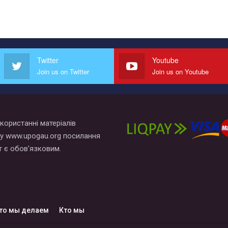
Twitter
Youtube
Join us on Twitter
Join us on Youtube
користанні матеріалів
у www.upogau.org посилання
т є обов’язковим.
то мы делаем
Кто мы