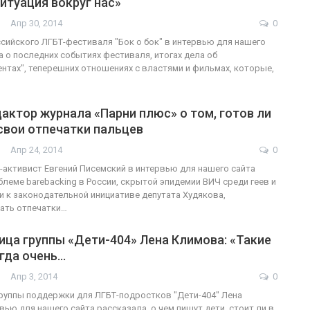
ситуация вокруг нас»
Апр 30, 2014
0
сийского ЛГБТ-фестиваля "Бок о бок" в интервью для нашего
а о последних событиях фестиваля, итогах дела об
ФОТО
200
ентах", теперешних отношениях с властями и фильмах, которые,
Военнослужащие-трансгендеры
актор журнала «Парни плюс» о том, готов ли
ГЕЙ-АЛЬЯНС УКРАИНА
Июл 27, 2017
0
свои отпечатки пальцев
Апр 24, 2014
0
-активист Евгений Писемский в интервью для нашего сайта
блеме barebacking в России, скрытой эпидемии ВИЧ среди геев и
 к законодательной инициативе депутата Худякова,
ать отпечатки…
ца группы «Дети-404» Лена Климова: «Такие
гда очень…
Апр 3, 2014
0
руппы поддержки для ЛГБТ-подростков "Дети-404" Лена
вью для нашего сайта рассказала, о чем пишут дети, стоит ли в