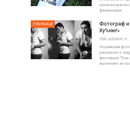
юном возрасте с
финансовая…
Фотограф и 
ПУБЛІКАЦІЇ
Ху%ню!»
ГЕЙ-АЛЬЯНС УКРАИНА
Российский фото
рассказал о три
фестиваль "Бок 
вытесняет из со