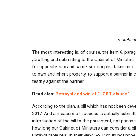
maleheal
The most interesting is, of course, the item 6, paragra
„Drafting and submitting to the Cabinet of Ministers a 
for opposite-sex and same-sex couples taking into c
to own and inherit property, to support a partner in 
testify against the partner.”
Read also:
Betrayal and win of “LGBT clause”
According to the plan, a bill which has not been de
2017. And a measure of success is actually submittin
introduction of the bill to the parliament, not passage
how long our Cabinet of Ministers can consider a bi
unfavourable bills, in their view. So, I would not ho