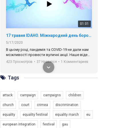
01:01
17 травня IDAHO. Міжнародний день боротьби з гомофобією трансфобією і біфобія.
5/17/2020
В цьому році, пандемія та COVІD-19 не дали нам
можливості провести вуличні акції. Наше відео-
звернення про те, що навіть коли ми у різних
423 Просмотров
•
37 Нравится
•
1 Комментариев
містах та не можемо зустрінеться, ми разом. Ми
закликаємо всіх хто поділяє цінності рівності та
солідарності, приєднатися до нас. Регіональні
підрозділи ГАУ є в 16 областях України.
Разом наш голос лунає гучніше!
Tags
attack
campaign
campaigns
children
church
court
crimea
discrimination
00:58
equality
equality festival
equality march
eu
Зупинимо насильство проти ЛГБТ в Україні! Stop violence against LGBT in Ukraine!
european integration
festival
gau