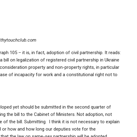
thytouchclub.com
ph 105 – it is, in fact, adoption of civil partnership. It reads:
bill on legalization of registered civil partnership in Ukraine
onsideration property and non-property rights, in particular
case of incapacity for work and a constitutional right not to
veloped yet should be submitted in the second quarter of
g the bill to the Cabinet of Ministers. Not adoption, not
 of the bill. Submitting. I think it is not necessary to explain
ll or how and how long our deputies vote for the
pe that the law on same-sex partnership will be adopted