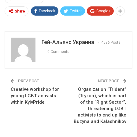
Facebook
Twitter
Google+
Share
Гей-Альянс Украина
4596 Posts
0 Comments
PREV POST
NEXT POST
Creative workshop for
Organization “Trident”
young LGBT activists
(Tryzub), which is part
within KyivPride
of the “Right Sector”,
threatening LGBT
activists to end up like
Buzyna and Kalashnikov