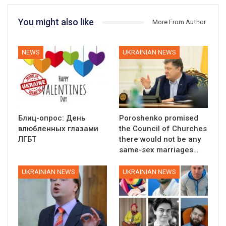
You might also like
More From Author
NEWS
UKRAINIAN NEWS
Блиц-опрос: День
Poroshenko promised
влюбленных глазами
the Council of Churches
ЛГБТ
there would not be any
same-sex marriages…
UKRAINIAN NEWS
UKRAINIAN NEWS