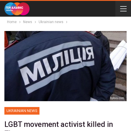
Home
News
Ukrainian news
bykvu.com
UKRAINIAN NEWS
LGBT movement activist killed in