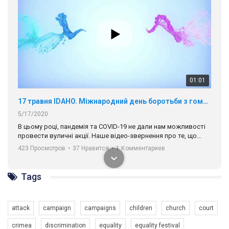
01:01
17 травня IDAHO. Міжнародний день боротьби з гомофобією трансфобією і біфобія.
5/17/2020
В цьому році, пандемія та COVІD-19 не дали нам можливості
провести вуличні акції. Наше відео-звернення про те, що
навіть коли ми у різних містах та не можемо зустрінеться, ми
423 Просмотров
•
37 Нравится
•
1 Комментариев
разом. Ми закликаємо всіх хто поділяє цінності рівності та
солідарності, приєднатися до нас. Регіональні підрозділи
ГАУ є в 16 областях України.
Tags
Разом наш голос лунає гучніше!
attack
campaign
campaigns
children
church
court
crimea
discrimination
equality
equality festival