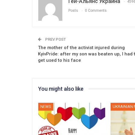
Гей-Альянс Украина
459
Posts
0 Comments
PREV POST
The mother of the activist injured during
KyivPride: after my son was beaten up, I had 
get used to his face
You might also like
NEWS
UKRAINIAN