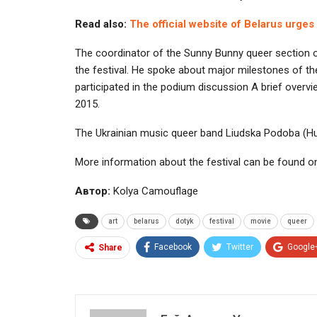
Read also:
The official website of Belarus urges
The coordinator of the Sunny Bunny queer section o
the festival. He spoke about major milestones of 
participated in the podium discussion A brief overvie
2015.
The Ukrainian music queer band Liudska Podoba (Hum
More information about the festival can be found on
Автор:
Kolya Camouflage
art
belarus
dotyk
festival
movie
queer
Facebook
Twitter
Google
Share