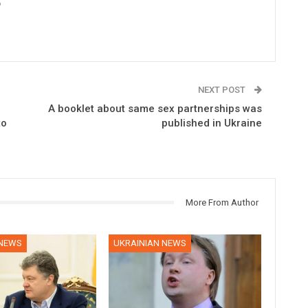
6
NEXT POST
A booklet about same sex partnerships was
to
published in Ukraine
More From Author
 NEWS
UKRAINIAN NEWS