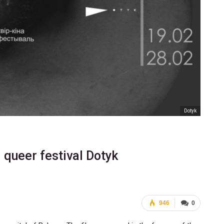
Dotyk
 queer festival Dotyk
946
0