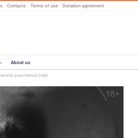
us
Contacts
Terms of use
Donation agreement
About us
national queer festival Dotyk