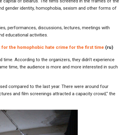
he capital of Belarus. The films screened in the frames of the
and gender identity, homophobia, sexism and other forms of
ties, performances, discussions, lectures, meetings with
nd educational activities.
for the homophobic hate crime for the first time
(ru)
d time. According to the organizers, they didn’t experience
 same time, the audience is more and more interested in such
eased compared to the last year. There were around four
ctures and film screenings attracted a capacity crowd,” the