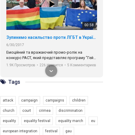
00:58
Зупинимо насильство проти ЛГБТ в Україні! Stop violence against LGBT in Ukraine!
6/30/2017
Емоційний та вражаючий промо-ролік на
конкурс PACT, який представляє програму "Гей-
альянс Україна" з протидії насильству проти
1.9K Просмотров
•
226 Нравится
•
5 Комментариев
ЛГБТ в Україні.
Ми просимо вашої підтримки, щоб реалізувати
Tags
нашу програму з боротьби з насильством проти
ЛГБТ в Україні.
attack
campaign
campaigns
children
Якщо ти хочеш підтримати нас - просто натисни
"лайк" під відео.
church
court
crimea
discrimination
Team of Gay Alliance Ukraine participates in a
equality
equality festival
equality march
eu
competition for the best video, representing
programme for the development of organization.
00:54
european integration
festival
gau
The competition is organized by inetrnational