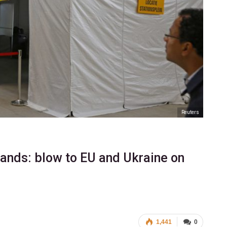
Reuters
ands: blow to EU and Ukraine on
1,441
0