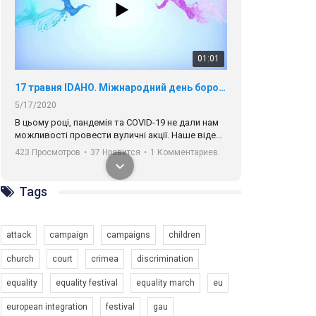
00:58
Зупинимо насильство проти ЛГБТ в Україні! Stop violence against LGBT in Ukraine!
6/30/2017
Емоційний та вражаючий промо-ролік на
конкурс PACT, який представляє програму "Гей-
альянс Україна" з протидії насильству проти
1.9K Просмотров
•
226 Нравится
•
5 Комментариев
ЛГБТ в Україні.
Ми просимо вашої підтримки, щоб реалізувати
Tags
нашу програму з боротьби з насильством проти
ЛГБТ в Україні.
attack
campaign
campaigns
children
Якщо ти хочеш підтримати нас - просто натисни
"лайк" під відео.
church
court
crimea
discrimination
Team of Gay Alliance Ukraine participates in a
equality
equality festival
equality march
eu
competition for the best video, representing
programme for the development of organization.
00:54
european integration
festival
gau
The competition is organized by inetrnational