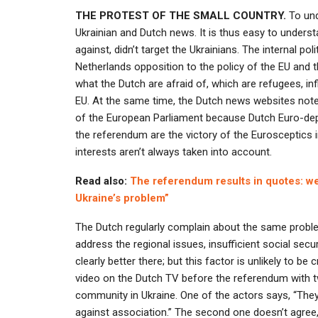
THE PROTEST OF THE SMALL COUNTRY.
To und
Ukrainian and Dutch news. It is thus easy to under
against, didn’t target the Ukrainians. The internal polit
Netherlands opposition to the policy of the EU and th
what the Dutch are afraid of, which are refugees, in
EU. At the same time, the Dutch news websites note the
of the European Parliament because Dutch Euro-deput
the referendum are the victory of the Eurosceptics 
interests aren’t always taken into account.
Read also:
The referendum results in quotes: we
Ukraine’s problem”
The Dutch regularly complain about the same problem
address the regional issues, insufficient social secu
clearly better there; but this factor is unlikely to be
video on the Dutch TV before the referendum with tw
community in Ukraine. One of the actors says, “They f
against association.” The second one doesn’t agree,