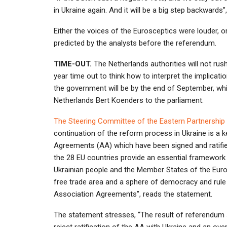
in Ukraine again. And it will be a big step backwards”
Either the voices of the Eurosceptics were louder, o
predicted by the analysts before the referendum.
TIME-OUT.
The Netherlands authorities will not ru
year time out to think how to interpret the implicat
the government will be by the end of September, which
Netherlands Bert Koenders to the parliament.
The Steering Committee of the Eastern Partnership 
continuation of the reform process in Ukraine is a 
Agreements (AA) which have been signed and ratified
the 28 EU countries provide an essential framework
Ukrainian people and the Member States of the Euro
free trade area and a sphere of democracy and rule 
Association Agreements”, reads the statement.
The statement stresses, “The result of referendum s
reject ratification of the AA with Ukraine and an ove