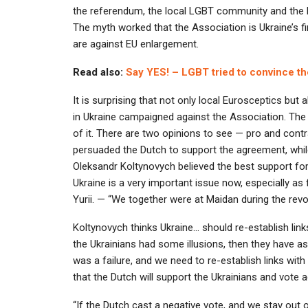
the referendum, the local LGBT community and the lea
The myth worked that the Association is Ukraine’s f
are against EU enlargement.
Read also:
Say YES! – LGBT tried to convince th
It is surprising that not only local Eurosceptics but
in Ukraine campaigned against the Association. Th
of it. There are two opinions to see — pro and cont
persuaded the Dutch to support the agreement, whil
Oleksandr Koltynovych believed the best support for 
Ukraine is a very important issue now, especially as
Yurii. — “We together were at Maidan during the revo
Koltynovych thinks Ukraine… should re-establish link
the Ukrainians had some illusions, then they have a
was a failure, and we need to re-establish links with
that the Dutch will support the Ukrainians and vote
“If the Dutch cast a negative vote, and we stay out o