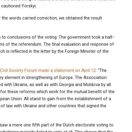
, cautioned Yorskyi.
r the words carried conviction, we obtained the result
sh to conclusions of the voting. The government took a half-
ions of the referendum. The final evaluation and response of
 is reflected in the letter by the Foreign Minister of the
Civil Society Forum made a statement on April 12
. “The
key element in strengthening of Europe. The Association
 with Ukraine, as well as with Georgia and Moldova by all
 for these reforms which work for the mutual benefit of the
pean Union. All stand to gain from the establishment of a
of law with Ukraine and other countries that signed the
aw a mere one fifth part of the Dutch electorate voting to
rwhelming majority failed to vote at all. This shows that the