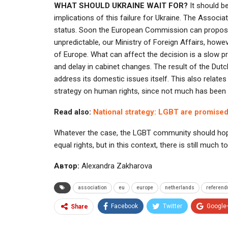
WHAT SHOULD UKRAINE WAIT FOR?
It should b
implications of this failure for Ukraine. The Associ
status. Soon the European Commission can propose 
unpredictable, our Ministry of Foreign Affairs, how
of Europe. What can affect the decision is a slow p
and delay in cabinet changes. The result of the Dut
address its domestic issues itself. This also relates
strategy on human rights, since not much has been d
Read also:
National strategy: LGBT are promised
Whatever the case, the LGBT community should hop
equal rights, but in this context, there is still much to
Автор:
Alexandra Zakharova
association
eu
europe
netherlands
referen
Facebook
Twitter
Google
Share