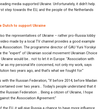
ding media supported Ukraine. Unfortunately, it didn’t help.
irst step towards the EU, and the people of the Netherlands
e Dutch to support Ukraine
 also the representatives of Ukraine – rather pro-Russia lobby
e video made by a local TV channel provides a good example
ra Association. The programme director of GAU Yurii Yorskyi
e the “expert” of Ukrainian social movement Ukrainian Choice
Ukraine would be… not to let it in Europe. “Association with
 far as my personal life concerned, not only my work, says
lution two years ago, and that’s what we fought for.”
s with the Russian Federation, “If before 2014, before Maidan
scertained over two years… Today’s people understand that it
 the Russian Federation … Being a citizen of Ukraine, I hope
 against the Association Agreement.”
f the EU, it will give Russia a chance to have more influence