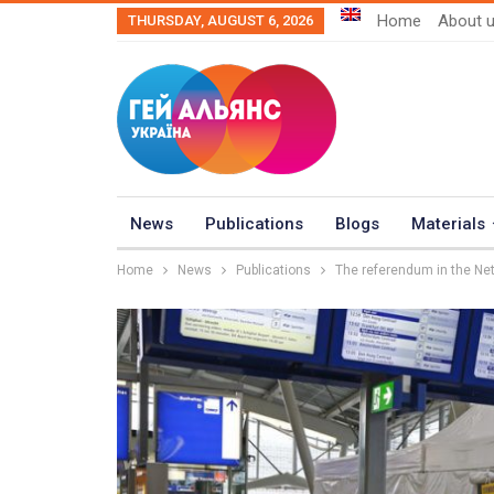
Home
About 
THURSDAY, AUGUST 6, 2026
News
Publications
Blogs
Materials
Home
News
Publications
The referendum in the Net