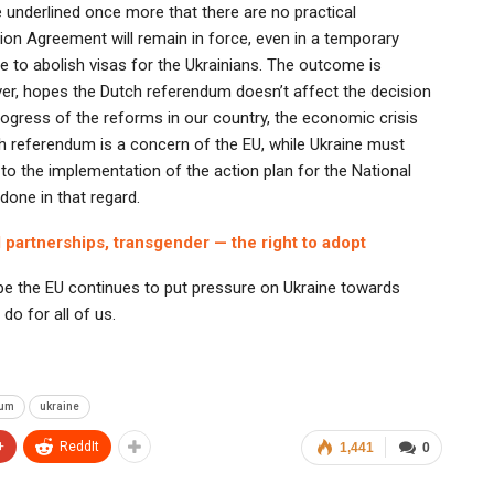
e underlined once more that there are no practical
ation Agreement will remain in force, even in a temporary
to abolish visas for the Ukrainians. The outcome is
ever, hopes the Dutch referendum doesn’t affect the decision
rogress of the reforms in our country, the economic crisis
ch referendum is a concern of the EU, while Ukraine must
 to the implementation of the action plan for the National
one in that regard.
 partnerships, transgender — the right to adopt
e the EU continues to put pressure on Ukraine towards
 do for all of us.
dum
ukraine
+
ReddIt
1,441
0