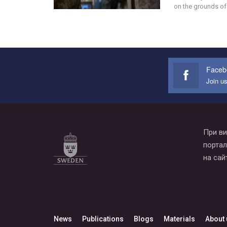
on the grounds of
Faceb
Join u
При ви
портал
на сай
News
Publications
Blogs
Materials
About 