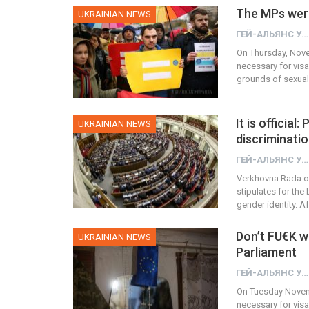
The MPs were
UKRAINIAN NEWS
ГЕЙ-АЛЬЯНС УКРАИНА
On Thursday, Nove
necessary for visa
grounds of sexual
It is officia
UKRAINIAN NEWS
discriminati
ГЕЙ-АЛЬЯНС УКРАИНА
Verkhovna Rada of
stipulates for the
gender identity. Af
Don’t FU€K wi
UKRAINIAN NEWS
Parliament
ГЕЙ-АЛЬЯНС УКРАИНА
On Tuesday Novembe
necessary for vis