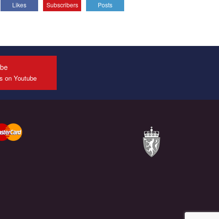
Likes
Subscribers
Posts
All you have to do is to press "Like" below the
video.
Эмоционально сильный ролик от команды "Гей-
альянс Украина", который принимает участие в
конкурсе международной организации PACT на
лучший ролик, представляющий программу
ube
развития организации.
us on Youtube
Мы просим вас поддержать нас и помочь нам
реализовать наш план по борьбе с насилием и
дискриминацией на почве СОГИ в Украине.
Все, что вам нужно сделать - это зайти на наш
канал YouTube по этой ссылке и поставить лайк
под видео.