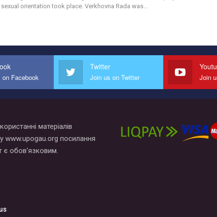
 sexual orientation took place. Verkhovna Rada was…
ook
Twitter
Yout
s on Facebook
Join us on Twitter
Join 
користанні матеріалів
у www.upogau.org посилання
т є обов’язковим.
us