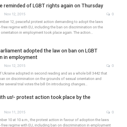
 reminded of LGBT rights again on Thursday
Nov 12, 2015
0
mber 12, peaceful protest action demanding to adopt the laws
-free regime with EU, including the ban on discrimination on the
 orientation in employment took place again. The action…
l: Parliament adopted the law on ban on LGBT
on in employment
Nov 12, 2015
0
 Ukraine adopted in second reading and as a whole bill 3442 that
 ban on discrimination on the grounds of sexual orientation and
ter several trial votes the bill On introducing changes…
th us!- protest action took place by the
Nov 11, 2015
0
r 10 at 10 a.m., the protest action in favour of adoption the laws
a-free regime with EU, including ban on discrimination in employment