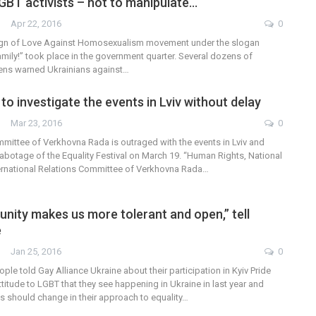
LGBT activists – not to manipulate…
Apr 22, 2016
0
gn of Love Against Homosexualism movement under the slogan
amily!” took place in the government quarter. Several dozens of
ens warned Ukrainians against…
o investigate the events in Lviv without delay
Mar 23, 2016
0
ittee of Verkhovna Rada is outraged with the events in Lviv and
abotage of the Equality Festival on March 19. “Human Rights, National
ternational Relations Committee of Verkhovna Rada…
ity makes us more tolerant and open,” tell
e
Jan 25, 2016
0
e told Gay Alliance Ukraine about their participation in Kyiv Pride
titude to LGBT that they see happening in Ukraine in last year and
ns should change in their approach to equality…