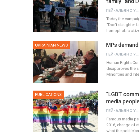
family” and 
ГЕЙ-АЛЬЯНС УКРАИНА
Today the campai
“Don’t slaughter f
homophobic citiz
MPs demand t
UKRAINIAN NEWS
ГЕЙ-АЛЬЯНС УКРАИНА
Human Rights Comm
disapproves the s
Minorities and In
“LGBT commun
PUBLICATIONS
media peopl
ГЕЙ-АЛЬЯНС УКРАИНА
Famous media peopl
2016, change of at
what the politicia