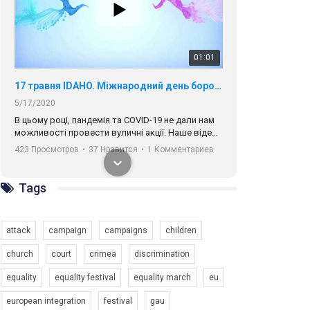
01:01
17 травня IDAHO. Міжнародний день боротьби з гомофобією трансфобією і біфобія.
5/17/2020
В цьому році, пандемія та COVІD-19 не дали нам
можливості провести вуличні акції. Наше відео-
звернення про те, що навіть коли ми у різних
423 Просмотров
•
37 Нравится
•
1 Комментариев
містах та не можемо зустрінеться, ми разом. Ми
закликаємо всіх хто поділяє цінності рівності та
солідарності, приєднатися до нас. Регіональні
Tags
підрозділи ГАУ є в 16 областях України.
Разом наш голос лунає гучніше!
attack
campaign
campaigns
children
church
court
crimea
discrimination
equality
equality festival
equality march
eu
00:58
european integration
festival
gau