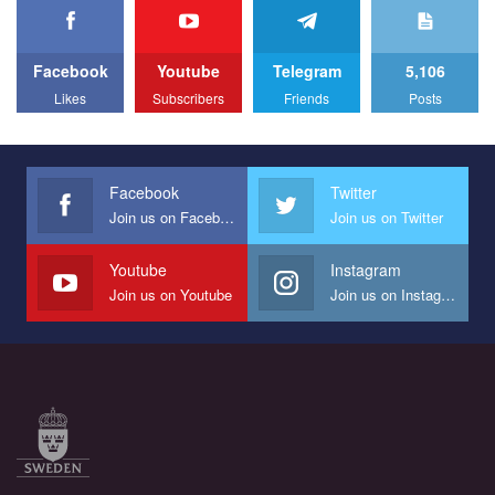
We appeal to your support and ask to help us implement our plan
to combat violence against LGBT people in Ukraine.
Facebook
Youtube
Telegram
5,106
All you have to do is to press "Like" below the video.
Likes
Subscribers
Friends
Posts
Эмоционально сильный ролик от команды "Гей-альянс
Украина", который принимает участие в конкурсе
международной организации PACT на лучший ролик,
представляющий программу развития организации.
Facebook
Twitter
Join us on Facebook
Join us on Twitter
Мы просим вас поддержать нас и помочь нам реализовать
наш план по борьбе с насилием и дискриминацией на почве
СОГИ в Украине.
Youtube
Instagram
Join us on Youtube
Join us on Instagram
Все, что вам нужно сделать - это зайти на наш канал YouTube
по этой ссылке и поставить лайк под видео.