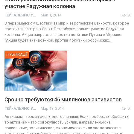
участие Радужная колонна
ГЕЙ-АЛЬЯНС УКРАИНА
Май 1, 2014
0
В первомайском шествии за мир и европейские ценности, которое
состоится завтра в Санкт-Петербурге, примет участие Радужная
колонна. Акция направлена против политики Путина в Украине.
"Акция будет антивоенной, против политики российских…
ПУБЛІКАЦІЇ
Срочно требуются 46 миллионов активистов
ГЕЙ-АЛЬЯНС УКРАИНА
Мар 13, 2014
0
Активизм - термин очень многозначный. Если пробовать обобщить,
то активизм - это совокупность усилий, направленных на
социальные, политические, экономические или экологические
изменения. Или наоборот, на сохранение текущего состояния во…