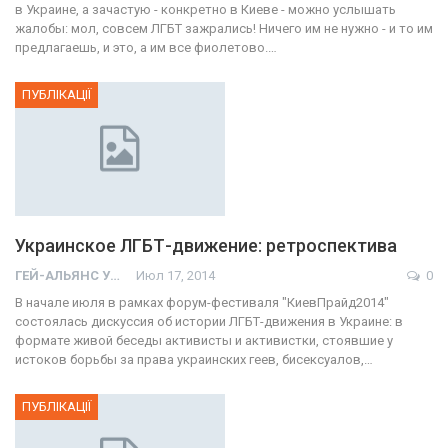
в Украине, а зачастую - конкретно в Киеве - можно услышать
жалобы: мол, совсем ЛГБТ зажрались! Ничего им не нужно - и то им
предлагаешь, и это, а им все фиолетово.…
ПУБЛІКАЦІЇ
Украинское ЛГБТ-движение: ретроспектива
ГЕЙ-АЛЬЯНС УКРАИНА
Июл 17, 2014
0
В начале июля в рамках форум-фестиваля "КиевПрайд2014"
состоялась дискуссия об истории ЛГБТ-движения в Украине: в
формате живой беседы активисты и активистки, стоявшие у
истоков борьбы за права украинских геев, бисексуалов,…
ПУБЛІКАЦІЇ