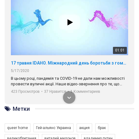
01:01
17 травня IDAHO. Міжнародний день боротьби з гомофобією трансфобією і біфобія.
5/17/2020
В цьому році, пандемія та COVІD-19 не дали нам можливості
провести вуличні акції. Наше відео-звернення про те, що
навіть коли ми у різних містах та не можемо зустрінеться, ми
423 Просмотров
•
37 Нравится
•
1 Комментариев
разом. Ми закликаємо всіх хто поділяє цінності рівності та
солідарності, приєднатися до нас. Регіональні підрозділи
ГАУ є в 16 областях України.
Метки
Разом наш голос лунає гучніше!
queer home
Гей-альянс Украина
акция
брак
великобритания
виталий милонов
владимир путин