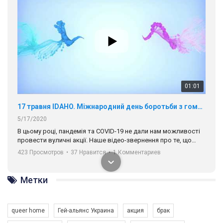
01:01
17 травня IDAHO. Міжнародний день боротьби з гомофобією трансфобією і біфобія.
5/17/2020
В цьому році, пандемія та COVІD-19 не дали нам можливості
провести вуличні акції. Наше відео-звернення про те, що
навіть коли ми у різних містах та не можемо зустрінеться, ми
423 Просмотров
•
37 Нравится
•
1 Комментариев
разом. Ми закликаємо всіх хто поділяє цінності рівності та
солідарності, приєднатися до нас. Регіональні підрозділи
ГАУ є в 16 областях України.
Метки
Разом наш голос лунає гучніше!
queer home
Гей-альянс Украина
акция
брак