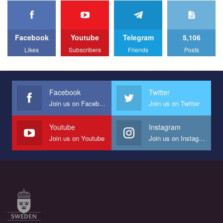
We appeal to your support and ask to help us implement our plan
to combat violence against LGBT people in Ukraine.
Facebook
Youtube
Telegram
5,106
All you have to do is to press "Like" below the video.
Likes
Subscribers
Friends
Posts
Эмоционально сильный ролик от команды "Гей-альянс
Украина", который принимает участие в конкурсе
международной организации PACT на лучший ролик,
представляющий программу развития организации.
Facebook
Twitter
Join us on Facebook
Join us on Twitter
Мы просим вас поддержать нас и помочь нам реализовать
наш план по борьбе с насилием и дискриминацией на почве
СОГИ в Украине.
Youtube
Instagram
Join us on Youtube
Join us on Instagram
Все, что вам нужно сделать - это зайти на наш канал YouTube
по этой ссылке и поставить лайк под видео.