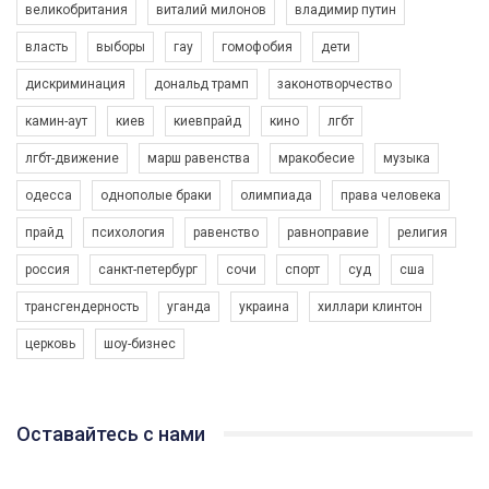
великобритания
виталий милонов
владимир путин
власть
выборы
гау
гомофобия
дети
дискриминация
дональд трамп
законотворчество
камин-аут
киев
киевпрайд
кино
лгбт
00:58
лгбт-движение
марш равенства
мракобесие
музыка
Зупинимо насильство проти ЛГБТ в Україні! Stop violence against LGBT in Ukraine!
одесса
однополые браки
олимпиада
права человека
6/30/2017
Емоційний та вражаючий промо-ролік на конкурс PACT, який
прайд
психология
равенство
равноправие
религия
представляє програму "Гей-альянс Україна" з протидії
насильству проти ЛГБТ в Україні.
россия
санкт-петербург
сочи
спорт
суд
сша
1.9K Просмотров
•
226 Нравится
•
5 Комментариев
Ми просимо вашої підтримки, щоб реалізувати нашу
трансгендерность
уганда
украина
хиллари клинтон
програму з боротьби з насильством проти ЛГБТ в Україні.
церковь
шоу-бизнес
Якщо ти хочеш підтримати нас - просто натисни "лайк" під
відео.
Team of Gay Alliance Ukraine participates in a competition for the
Оставайтесь с нами
best video, representing programme for the development of
organization. The competition is organized by inetrnational
organization PACT.