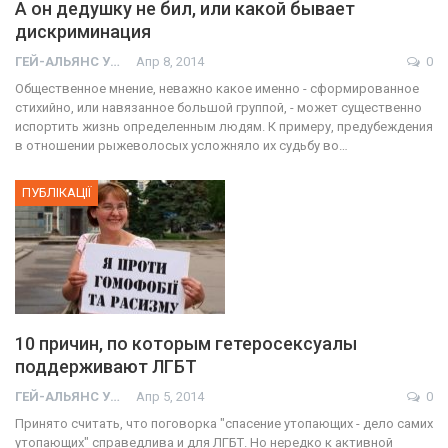
А он дедушку не бил, или какой бывает
дискриминация
ГЕЙ-АЛЬЯНС УКРАИНА
Апр 8, 2014
0
Общественное мнение, неважно какое именно - сформированное
стихийно, или навязанное большой группой, - может существенно
испортить жизнь определенным людям. К примеру, предубеждения
в отношении рыжеволосых усложняло их судьбу во…
ПУБЛІКАЦІЇ
10 причин, по которым гетеросексуалы
поддерживают ЛГБТ
ГЕЙ-АЛЬЯНС УКРАИНА
Апр 5, 2014
0
Принято считать, что поговорка "спасение утопающих - дело самих
утопающих" справедлива и для ЛГБТ. Но нередко к активной