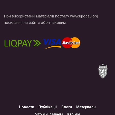
При використанні матеріалів порталу www.upogau.org
посилання на сайт є обов’язковим.
Новости
Публікації
Блоги
Материалы
Что мы делаем
Кто мы