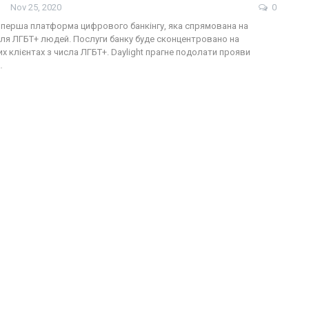
Nov 25, 2020
0
це перша платформа цифрового банкінгу, яка спрямована на
для ЛГБТ+ людей. Послуги банку буде сконцентровано на
 клієнтах з числа ЛГБТ+. Daylight прагне подолати прояви
…