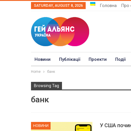
Головна
Про 
SATURDAY, AUGUST 8, 2026
Новини
Публікації
Проекти
Події
Home
банк
Browsing Tag
банк
У США почи
НОВИНИ