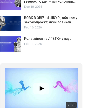
гетеро-люди», – психологиня…
Dec 18, 2025
ВОВК В ОВЕЧІЙ ШКУРІ, або чому
законопроєкт, який повинен…
Feb 16, 2026
Роль жінок та ЛГБТК+ у науці
Feb 11, 2026
01:01
17 травня IDAHO. Міжнародний день боротьби з гомофобією трансфобією і біфобія.
5/17/2020
В цьому році, пандемія та COVІD-19 не дали нам
можливості провести вуличні акції. Наше відео-
звернення про те, що навіть коли ми у різних
423 Просмотров
•
37 Нравится
•
1 Комментариев
містах та не можемо зустрінеться, ми разом. Ми
закликаємо всіх хто поділяє цінності рівності та
солідарності, приєднатися до нас. Регіональні
підрозділи ГАУ є в 16 областях України.
Разом наш голос лунає гучніше!