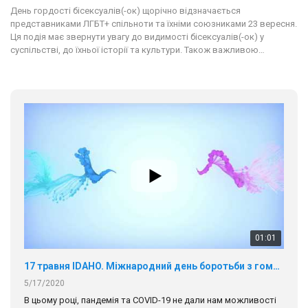
День гордості бісексуалів(-ок) щорічно відзначається
представниками ЛГБТ+ спільноти та їхніми союзниками 23 вересня.
Ця подія має звернути увагу до видимості бісексуалів(-ок) у
суспільстві, до їхньої історії та культури. Також важливою…
01:01
17 травня IDAHO. Міжнародний день боротьби з гомофобією трансфобією і біфобія.
5/17/2020
В цьому році, пандемія та COVІD-19 не дали нам можливості