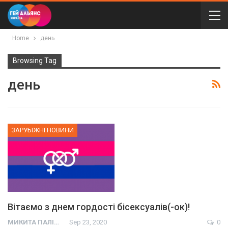
Home
день
Browsing Tag
день
ЗАРУБІЖНІ НОВИНИ
Вітаємо з днем гордості бісексуалів(-ок)!
МИКИТА ПАЛІЙ
Sep 23, 2020
0