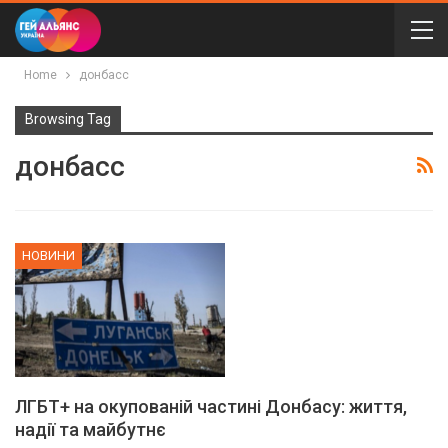
Home
донбасс
Browsing Tag
донбасс
НОВИНИ
ЛГБТ+ на окупованій частині Донбасу: життя,
надії та майбутнє