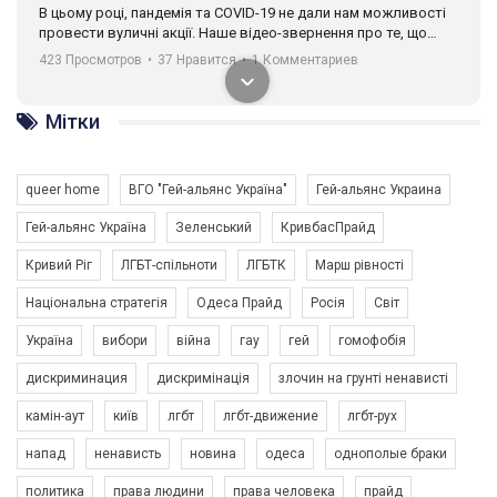
В цьому році, пандемія та COVІD-19 не дали нам можливості
провести вуличні акції. Наше відео-звернення про те, що
навіть коли ми у різних містах та не можемо зустрінеться, ми
423 Просмотров
•
37 Нравится
•
1 Комментариев
разом. Ми закликаємо всіх хто поділяє цінності рівності та
солідарності, приєднатися до нас. Регіональні підрозділи
ГАУ є в 16 областях України.
Мітки
Разом наш голос лунає гучніше!
queer home
ВГО "Гей-альянс Україна"
Гей-альянс Украина
Гей-альянс Україна
Зеленський
КривбасПрайд
Кривий Ріг
ЛГБТ-спільноти
ЛГБТК
Марш рівності
Національна стратегія
Одеса Прайд
Росія
Світ
Україна
вибори
війна
гау
гей
гомофобія
00:58
дискриминация
дискримінація
злочин на грунті ненависті
Зупинимо насильство проти ЛГБТ в Україні! Stop violence against LGBT in Ukraine!
камін-аут
київ
лгбт
лгбт-движение
лгбт-рух
6/30/2017
Емоційний та вражаючий промо-ролік на конкурс PACT, який
напад
ненависть
новина
одеса
однополые браки
представляє програму "Гей-альянс Україна" з протидії
насильству проти ЛГБТ в Україні.
политика
права людини
права человека
прайд
1.9K Просмотров
•
226 Нравится
•
5 Комментариев