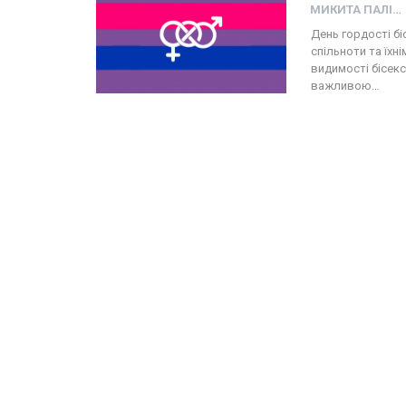
МИКИТА ПАЛІЙ
День гордості б
спільноти та їхн
видимості бісексу
важливою…