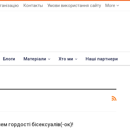
ганізацію
Контакты
Умови використання сайту
More
Блоги
Матеріали
Хто ми
Наші партнери
ем гордості бісексуалів(-ок)!