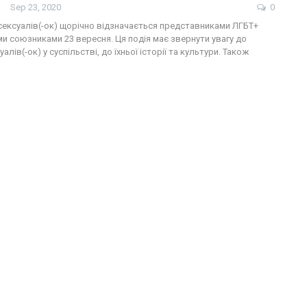
Sep 23, 2020
0
ісексуалів(-ок) щорічно відзначається представниками ЛГБТ+
іми союзниками 23 вересня. Ця подія має звернути увагу до
алів(-ок) у суспільстві, до їхньої історії та культури. Також