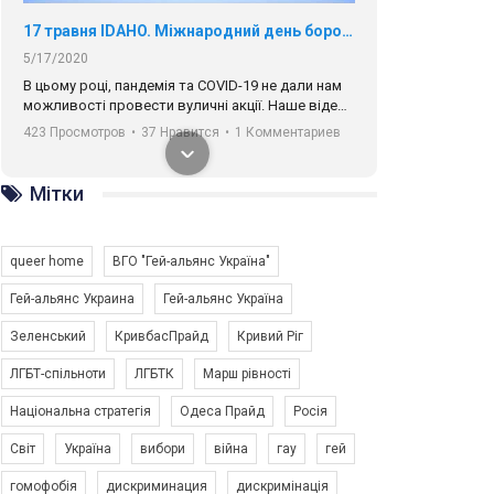
17 травня IDAHO. Міжнародний день боротьби з гомофобією трансфобією і біфобія.
5/17/2020
В цьому році, пандемія та COVІD-19 не дали нам
можливості провести вуличні акції. Наше відео-
звернення про те, що навіть коли ми у різних
423 Просмотров
•
37 Нравится
•
1 Комментариев
містах та не можемо зустрінеться, ми разом. Ми
закликаємо всіх хто поділяє цінності рівності та
солідарності, приєднатися до нас. Регіональні
Мітки
підрозділи ГАУ є в 16 областях України.
Разом наш голос лунає гучніше!
queer home
ВГО "Гей-альянс Україна"
Гей-альянс Украина
Гей-альянс Україна
Зеленський
КривбасПрайд
Кривий Ріг
00:58
ЛГБТ-спільноти
ЛГБТК
Марш рівності
Національна стратегія
Одеса Прайд
Росія
Зупинимо насильство проти ЛГБТ в Україні! Stop violence against LGBT in Ukraine!
6/30/2017
Світ
Україна
вибори
війна
гау
гей
Емоційний та вражаючий промо-ролік на
гомофобія
дискриминация
дискримінація
конкурс PACT, який представляє програму "Гей-