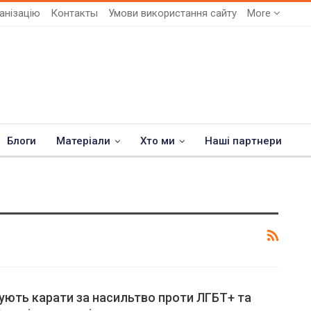
анізацію
Контакты
Умови використання сайту
More
Блоги
Матеріали
Хто ми
Наші партнери
анують карати за насильтво проти ЛГБТ+ та