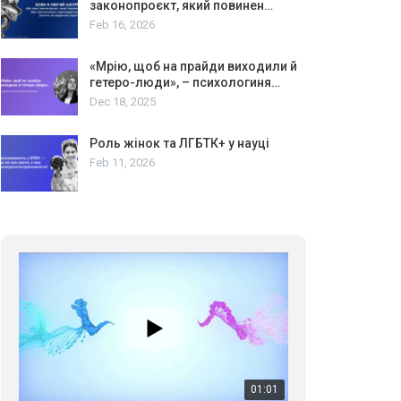
законопроєкт, який повинен…
Feb 16, 2026
«Мрію, щоб на прайди виходили й
гетеро-люди», – психологиня…
Dec 18, 2025
Роль жінок та ЛГБТК+ у науці
Feb 11, 2026
01:01