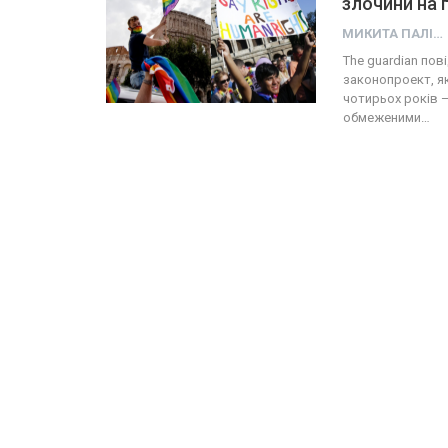
злочини на ґ
МИКИТА ПАЛІЙ
Тhe guardian пов
законопроект, я
чотирьох років 
обмеженими…