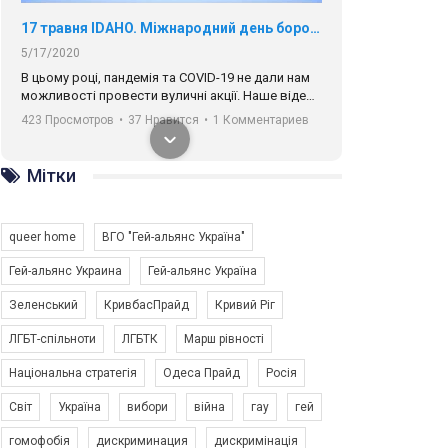
17 травня IDAHO. Міжнародний день боротьби з гомофобією трансфобією і біфобія.
5/17/2020
В цьому році, пандемія та COVІD-19 не дали нам
можливості провести вуличні акції. Наше відео-
звернення про те, що навіть коли ми у різних
423 Просмотров
•
37 Нравится
•
1 Комментариев
містах та не можемо зустрінеться, ми разом. Ми
закликаємо всіх хто поділяє цінності рівності та
солідарності, приєднатися до нас. Регіональні
Мітки
підрозділи ГАУ є в 16 областях України.
Разом наш голос лунає гучніше!
queer home
ВГО "Гей-альянс Україна"
Гей-альянс Украина
Гей-альянс Україна
Зеленський
КривбасПрайд
Кривий Ріг
00:58
ЛГБТ-спільноти
ЛГБТК
Марш рівності
Національна стратегія
Одеса Прайд
Росія
Зупинимо насильство проти ЛГБТ в Україні! Stop violence against LGBT in Ukraine!
6/30/2017
Світ
Україна
вибори
війна
гау
гей
Емоційний та вражаючий промо-ролік на
гомофобія
дискриминация
дискримінація
конкурс PACT, який представляє програму "Гей-