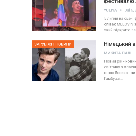
фестивалю 
YULIYA
Jul 6,
5 липня на сцені
співак MELOVIN з
який відкрито за
Німецький а
ЗАРУБІЖНІ НОВИНИ
МИКИТА ПАЛІЙ
Новий рік - нови
світлину з влас
шлях Янника - ч
Гамбурзі…