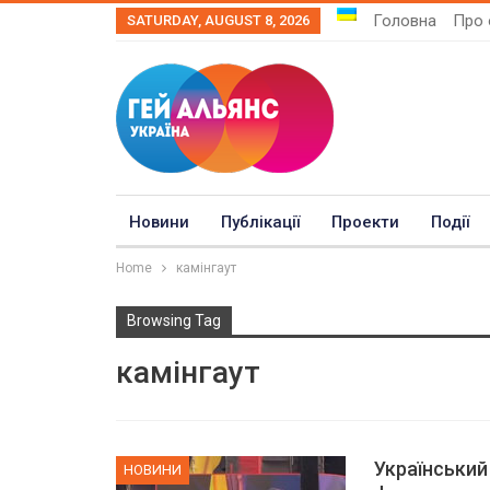
Головна
Про 
SATURDAY, AUGUST 8, 2026
Новини
Публікації
Проекти
Події
Home
камінгаут
Browsing Tag
камінгаут
Український
НОВИНИ