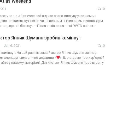
Atlas Weekend
 2021
0
 фестивалю Atlas Weekend під час свого виступу український
дійснив камінг-аут і став чи не першим вітчизняним виконавцем,
явив, що він бісексуал. Після закінчення пісні DWTD співак…
ктор Янник Шуманн зробив камінаут
Jan 6, 2021
0
й камінаут. На цей раз німецький актор Янник Шуманн виклав
ним хлопцем, символічно додавши «
». Що відомо про кар’єрний
итайте у нашому матеріалі. Дитинство Янник Шуманн народився у