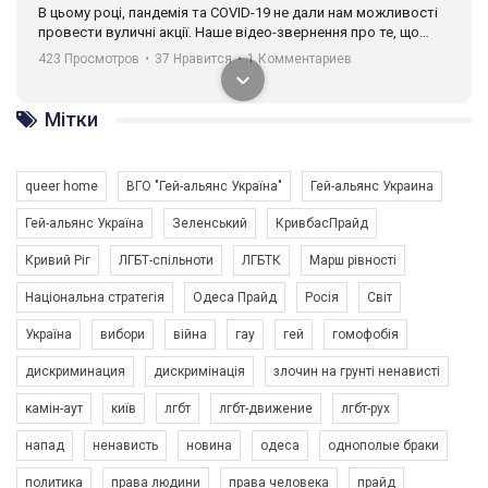
В цьому році, пандемія та COVІD-19 не дали нам можливості
провести вуличні акції. Наше відео-звернення про те, що
навіть коли ми у різних містах та не можемо зустрінеться, ми
423 Просмотров
•
37 Нравится
•
1 Комментариев
разом. Ми закликаємо всіх хто поділяє цінності рівності та
солідарності, приєднатися до нас. Регіональні підрозділи
ГАУ є в 16 областях України.
Мітки
Разом наш голос лунає гучніше!
queer home
ВГО "Гей-альянс Україна"
Гей-альянс Украина
Гей-альянс Україна
Зеленський
КривбасПрайд
Кривий Ріг
ЛГБТ-спільноти
ЛГБТК
Марш рівності
Національна стратегія
Одеса Прайд
Росія
Світ
Україна
вибори
війна
гау
гей
гомофобія
00:58
дискриминация
дискримінація
злочин на грунті ненависті
Зупинимо насильство проти ЛГБТ в Україні! Stop violence against LGBT in Ukraine!
камін-аут
київ
лгбт
лгбт-движение
лгбт-рух
6/30/2017
Емоційний та вражаючий промо-ролік на конкурс PACT, який
напад
ненависть
новина
одеса
однополые браки
представляє програму "Гей-альянс Україна" з протидії
насильству проти ЛГБТ в Україні.
политика
права людини
права человека
прайд
1.9K Просмотров
•
226 Нравится
•
5 Комментариев