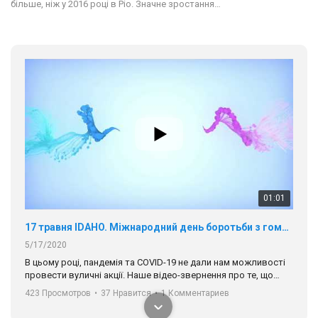
більше, ніж у 2016 році в Ріо. Значне зростання…
01:01
17 травня IDAHO. Міжнародний день боротьби з гомофобією трансфобією і біфобія.
5/17/2020
В цьому році, пандемія та COVІD-19 не дали нам можливості
провести вуличні акції. Наше відео-звернення про те, що
навіть коли ми у різних містах та не можемо зустрінеться, ми
423 Просмотров
•
37 Нравится
•
1 Комментариев
разом. Ми закликаємо всіх хто поділяє цінності рівності та
солідарності, приєднатися до нас. Регіональні підрозділи