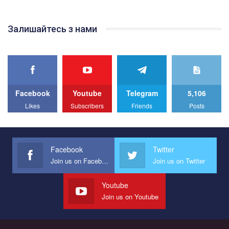
відео.
Team of Gay Alliance Ukraine participates in a competition for the
Залишайтесь з нами
best video, representing programme for the development of
organization. The competition is organized by inetrnational
organization PACT.
We appeal to your support and ask to help us implement our plan
to combat violence against LGBT people in Ukraine.
Facebook
Youtube
Telegram
5,106
All you have to do is to press "Like" below the video.
Likes
Subscribers
Friends
Posts
Эмоционально сильный ролик от команды "Гей-альянс
Украина", который принимает участие в конкурсе
международной организации PACT на лучший ролик,
представляющий программу развития организации.
Facebook
Twitter
Join us on Facebook
Join us on Twitter
Мы просим вас поддержать нас и помочь нам реализовать
наш план по борьбе с насилием и дискриминацией на почве
СОГИ в Украине.
Youtube
Join us on Youtube
Все, что вам нужно сделать - это зайти на наш канал YouTube
по этой ссылке и поставить лайк под видео.