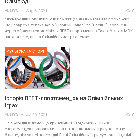
Олімпіаді
YULIYA
Aug 6, 2021
0
Міжнародний олімпійський комітет (МОК) вимагає від російських
ЗМІ, зокрема телеканалів “Перший канал” та “Росія 1”, пояснень
через образи в своїх ефірах ЛГБТ-спортсменів в Токіо. У заяві МОК
наголошено, що на Олімпійських іграх немає…
КУЛЬТУРА ТА СПОРТ
Історія ЛГБТ-спортсмен_ок на Олімпійських
Іграх
YULIYA
Jul 26, 2021
0
На сьогодні відомо, що принаймні 168 відкритих ЛГБТК-
спортсмен_ок відправилися на Літні Олімпійські ігри у Токіо. Це
більше, ніж за всі попередні Літні Олімпійські ігри сумарно, і вдвічі