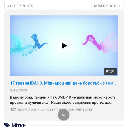
OLDER POSTS
NEWER POSTS
01:01
17 травня IDAHO. Міжнародний день боротьби з гомофобією трансфобією і біфобія.
5/17/2020
В цьому році, пандемія та COVІD-19 не дали нам можливості
провести вуличні акції. Наше відео-звернення про те, що
навіть коли ми у різних містах та не можемо зустрінеться, ми
423 Просмотров
•
37 Нравится
•
1 Комментариев
разом. Ми закликаємо всіх хто поділяє цінності рівності та
солідарності, приєднатися до нас. Регіональні підрозділи
ГАУ є в 16 областях України.
Мітки