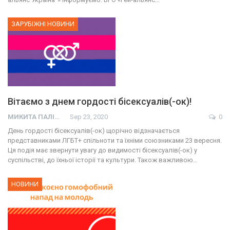
ЗАРУБІЖНІ НОВИНИ
Вітаємо з днем гордості бісексуалів(-ок)!
МИКИТА ПАЛІЙ
Sep 23, 2020
0
День гордості бісексуалів(-ок) щорічно відзначається
представниками ЛГБТ+ спільноти та їхніми союзниками 23 вересня.
Ця подія має звернути увагу до видимості бісексуалів(-ок) у
суспільстві, до їхньої історії та культури. Також важливою…
НОВИНИ