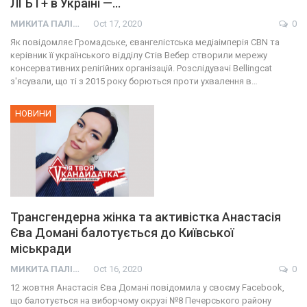
ЛГБТ+ в Україні —…
МИКИТА ПАЛІЙ
Oct 17, 2020
0
Як повідомляє Громадське, євангелістська медіаімперія CBN та
керівник її українського відділу Стів Вебер створили мережу
консервативних релігійних організацій. Розслідувачі Bellingcat
з'ясували, що ті з 2015 року борються проти ухвалення в…
НОВИНИ
Трансгендерна жінка та активістка Анастасія
Єва Домані балотується до Київської
міськради
МИКИТА ПАЛІЙ
Oct 16, 2020
0
12 жовтня Анастасія Єва Домані повідомила у своєму Facebook,
що балотується на виборчому окрузі №8 Печерського району