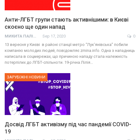
Анти-ЛГБТ групи стають активнішими: в Києві
скоєно ще один напад
МИКИТА ПАЛІЙ
Sep 17, 2020
0
13 вересня у Києві в районі станції метро “Лук’янівська” побили
компанію молодих людей, повідомляє zmina.info. Одна з нападниць
написала в соцмережах, що причиною нападу стала належність
потерпілих до ЛГБТ-спільноти. 19-річна Лілія…
ЗАРУБІЖНІ НОВИНИ
Досвід ЛГБТ активізму під час пандемії СOVID-
19