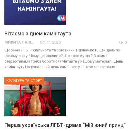
Вітаємо з днем камінгаута!
МИКИТА ПАЛІЙ
Oct 11, 2020
0
Щорічно ЛГБТ+ спільнота та союзники відзначають цей день по
всьому світу. Чому це важливо? Що таке Аутінг? З якими
стереотипами треба боротися? Читайте у нашому матеріалі. День
камінг-ауту Національний день камінг-ауту 11 жовтня щорічно…
КУЛЬТУРА ТА СПОРТ
Перша українська ЛГБТ-драма “Мій юний принц”