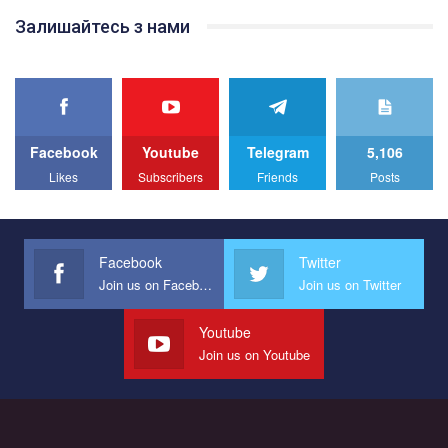
Team of Gay Alliance Ukraine participates in a competition for the
Залишайтесь з нами
best video, representing programme for the development of
organization. The competition is organized by inetrnational
organization PACT.
We appeal to your support and ask to help us implement our plan
to combat violence against LGBT people in Ukraine.
Facebook
Youtube
Telegram
5,106
All you have to do is to press "Like" below the video.
Likes
Subscribers
Friends
Posts
Эмоционально сильный ролик от команды "Гей-альянс
Украина", который принимает участие в конкурсе
международной организации PACT на лучший ролик,
представляющий программу развития организации.
Facebook
Twitter
Join us on Facebook
Join us on Twitter
Мы просим вас поддержать нас и помочь нам реализовать
наш план по борьбе с насилием и дискриминацией на почве
СОГИ в Украине.
Youtube
Join us on Youtube
Все, что вам нужно сделать - это зайти на наш канал YouTube
по этой ссылке и поставить лайк под видео.