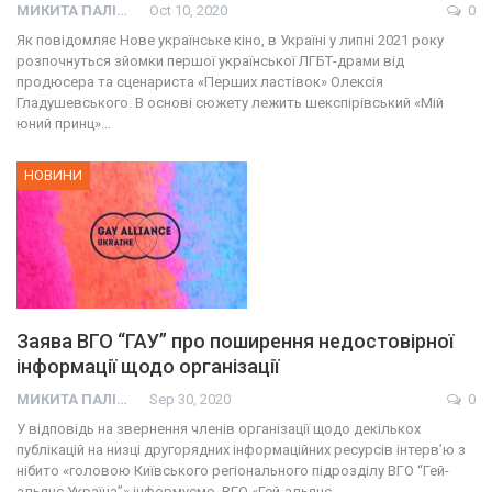
МИКИТА ПАЛІЙ
Oct 10, 2020
0
Як повідомляє Нове українське кіно, в Україні у липні 2021 року
розпочнуться зйомки першої української ЛГБТ-драми від
продюсера та сценариста «Перших ластівок» Олексія
Гладушевського. В основі сюжету лежить шекспірівський «Мій
юний принц»…
НОВИНИ
Заява ВГО “ГАУ” про поширення недостовірної
інформації щодо організації
МИКИТА ПАЛІЙ
Sep 30, 2020
0
У відповідь на звернення членів організації щодо декількох
публікацій на низці другорядних інформаційних ресурсів інтерв’ю з
нібито «головою Київського регіонального підрозділу ВГО “Гей-
альянс Україна”» інформуємо. ВГО «Гей-альянс…