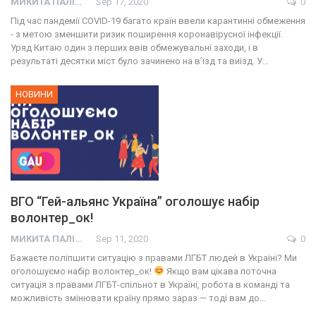
МИКИТА ПАЛІЙ
Sep 17, 2020
0
Під час пандемії СOVID-19 багато країн ввели карантинні обмеження
- з метою зменшити ризик поширення коронавірусної інфекції.
Уряд Китаю один з перших ввів обмежувальні заходи, і в
результаті десятки міст було зачинено на в’їзд та виїзд. У…
НОВИНИ
ВГО “Гей-альянс Україна” оголошує набір
волонтер_ок!
МИКИТА ПАЛІЙ
Sep 11, 2020
0
Бажаєте поліпшити ситуацію з правами ЛГБТ людей в Україні? Ми
оголошуємо набір волонтер_ок!
Якщо вам цікава поточна
ситуація з правами ЛГБТ-спільнот в Україні, робота в команді та
можливість змінювати країну прямо зараз — тоді вам до…