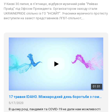
У Києві 30 липня, в п'ятницю, відбувся музичний рейв “Рейвах
Прайд” під Офісом Президента. Організатором заходу стали
UKRAINEPRIDE спільно із ГО “ІНСАЙТ”. Учасники музичного протесту
виступили на захист представників ЛГБТ-спільнот,…
01:01
17 травня IDAHO. Міжнародний день боротьби з гомофобією трансфобією і біфобія.
5/17/2020
В цьому році, пандемія та COVІD-19 не дали нам можливості