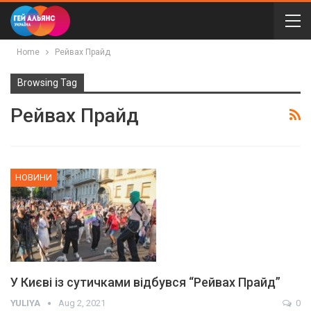
Home
Рейвах Прайд
Browsing Tag
Рейвах Прайд
НОВИНИ
У Києві із сутичками відбувся “Рейвах Прайд”
YULIYA
Aug 2, 2021
0