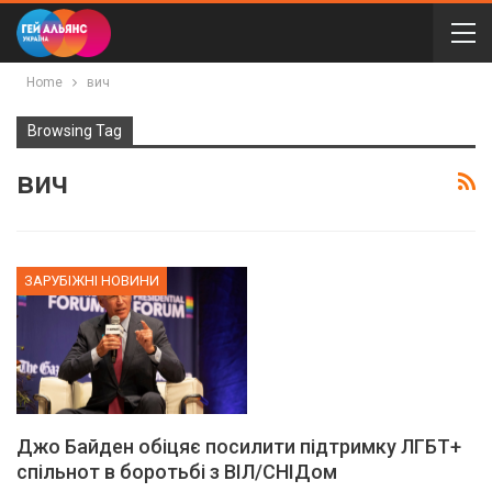
Home
вич
Browsing Tag
вич
ЗАРУБІЖНІ НОВИНИ
Джо Байден обіцяє посилити підтримку ЛГБТ+
спільнот в боротьбі з ВІЛ/СНІДом