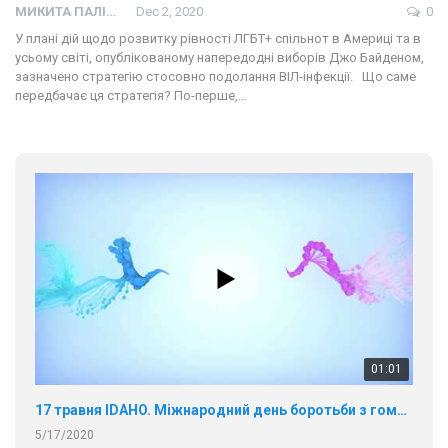
МИКИТА ПАЛІЙ
Dec 2, 2020
0
У плані дій щодо розвитку рівності ЛГБТ+ спільнот в Америці та в
усьому світі, опублікованому напередодні виборів Джо Байденом,
зазначено стратегію стосовно подолання ВІЛ-інфекції. Що саме
передбачає ця стратегія? По-перше,…
01:01
17 травня IDAHO. Міжнародний день боротьби з гомофобією трансфобією і біфобія.
5/17/2020