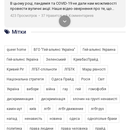
В цьому році, пандемія та COVІD-19 не дали нам можливості
провести вуличні акції. Наше відео-звернення про те, що
навіть коли ми у різних містах та не можемо зустрінеться, ми
423 Просмотров
•
37 Нравится
•
1 Комментариев
разом. Ми закликаємо всіх хто поділяє цінності рівності та
солідарності, приєднатися до нас. Регіональні підрозділи
ГАУ є в 16 областях України.
Мітки
Разом наш голос лунає гучніше!
queer home
ВГО "Гей-альянс Україна"
Гей-альянс Украина
Гей-альянс Україна
Зеленський
КривбасПрайд
Кривий Ріг
ЛГБТ-спільноти
ЛГБТК
Марш рівності
Національна стратегія
Одеса Прайд
Росія
Світ
Україна
вибори
війна
гау
гей
гомофобія
00:58
дискриминация
дискримінація
злочин на грунті ненависті
Зупинимо насильство проти ЛГБТ в Україні! Stop violence against LGBT in Ukraine!
камін-аут
київ
лгбт
лгбт-движение
лгбт-рух
6/30/2017
Емоційний та вражаючий промо-ролік на конкурс PACT, який
напад
ненависть
новина
одеса
однополые браки
представляє програму "Гей-альянс Україна" з протидії
насильству проти ЛГБТ в Україні.
политика
права людини
права человека
прайд
1.9K Просмотров
•
226 Нравится
•
5 Комментариев