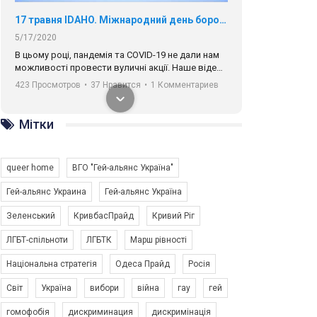
17 травня IDAHO. Міжнародний день боротьби з гомофобією трансфобією і біфобія.
5/17/2020
В цьому році, пандемія та COVІD-19 не дали нам
можливості провести вуличні акції. Наше відео-
звернення про те, що навіть коли ми у різних
423 Просмотров
•
37 Нравится
•
1 Комментариев
містах та не можемо зустрінеться, ми разом. Ми
закликаємо всіх хто поділяє цінності рівності та
солідарності, приєднатися до нас. Регіональні
Мітки
підрозділи ГАУ є в 16 областях України.
Разом наш голос лунає гучніше!
queer home
ВГО "Гей-альянс Україна"
Гей-альянс Украина
Гей-альянс Україна
Зеленський
КривбасПрайд
Кривий Ріг
00:58
ЛГБТ-спільноти
ЛГБТК
Марш рівності
Національна стратегія
Одеса Прайд
Росія
Зупинимо насильство проти ЛГБТ в Україні! Stop violence against LGBT in Ukraine!
6/30/2017
Світ
Україна
вибори
війна
гау
гей
Емоційний та вражаючий промо-ролік на
гомофобія
дискриминация
дискримінація
конкурс PACT, який представляє програму "Гей-