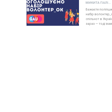
МИКИТА ПАЛІЙ
Бажаєте поліпши
набір волонтер_
спільнот в Украї
зараз — тоді ва