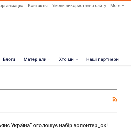
організацію
Контакты
Умови використання сайту
More
Блоги
Матеріали
Хто ми
Наші партнери
ьянс Україна” оголошує набір волонтер_ок!