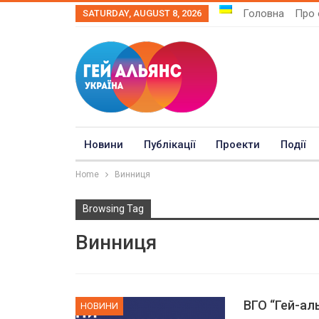
Головна
Про 
SATURDAY, AUGUST 8, 2026
Новини
Публікації
Проекти
Події
Home
Винниця
Browsing Tag
Винниця
ВГО “Гей-ал
НОВИНИ