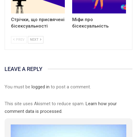
Стрічки, що присвячені
Міфи про
бісексуальності
бісексуальність
PREV
NEXT
LEAVE A REPLY
You must be
logged in
to post a comment.
This site uses Akismet to reduce spam.
Learn how your
comment data is processed.
01:01
17 травня IDAHO. Міжнародний день боротьби з гомофобією трансфобією і біфобія.