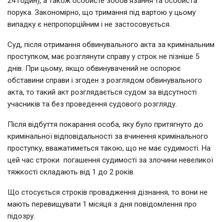
24 годин), а також особисте зобов’язання та особиста
порука. Закономірно, що тримання під вартою у цьому
випадку є непропорційним і не застосовується.
Суд, після отримання обвинувального акта за кримінальним
проступком, має розглянути справу у строк не пізніше 5
днів. При цьому, якщо обвинувачений не оспорює
обставини справи і згоден з розглядом обвинувального
акта, то такий акт розглядається судом за відсутності
учасників та без проведення судового розгляду.
Після відбуття покарання особа, яку було притягнуто до
кримінальної відповідальності за вчинення кримінального
проступку, вважатиметься такою, що не має судимості. На
цей час строки погашення судимості за злочини невеликої
тяжкості складають від 1 до 2 років.
Що стосується строків провадження дізнання, то вони не
мають перевищувати 1 місяця з дня повідомлення про
підозру.