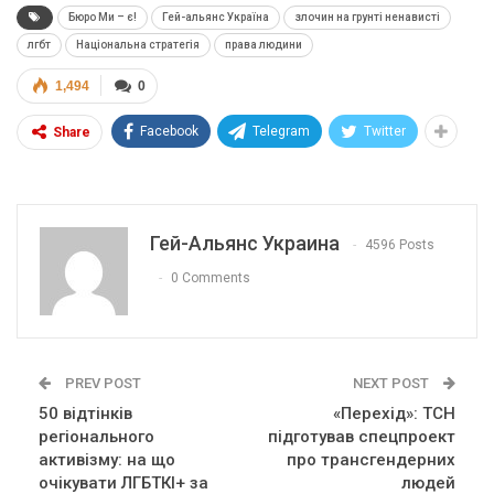
Бюро Ми – є!
Гей-альянс Україна
злочин на грунті ненависті
лгбт
Національна стратегія
права людини
1,494
0
Facebook
Telegram
Twitter
Share
Гей-Альянс Украина
4596 Posts
0 Comments
PREV POST
NEXT POST
50 відтінків
«Перехід»: ТСН
регіонального
підготував спецпроект
активізму: на що
про трансгендерних
очікувати ЛГБТКІ+ за
людей