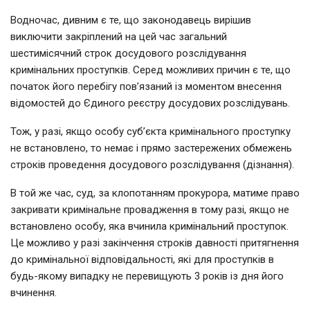
Водночас, дивним є те, що законодавець вирішив
виключити закріплений на цей час загальний
шестимісячний строк досудового розслідування
кримінальних проступків. Серед можливих причин є те, що
початок його перебігу пов’язаний із моментом внесення
відомостей до Єдиного реєстру досудових розслідувань.
Тож, у разі, якщо особу суб’єкта кримінального проступку
не встановлено, то немає і прямо застережених обмежень
строків проведення досудового розслідування (дізнання).
В той же час, суд, за клопотанням прокурора, матиме право
закривати кримінальне провадження в тому разі, якщо не
встановлено особу, яка вчинила кримінальний проступок.
Це можливо у разі закінчення строків давності притягнення
до кримінальної відповідальності, які для проступків в
будь-якому випадку не перевищують 3 років із дня його
вчинення.