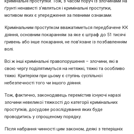
кримінальні проступки. Тож, з часом поруч із злочинами на
ґрунті ненависті з’являться і кримінальні проступки,
мотивом яких є упередження за певними ознаками.
Кримінальним проступком вважатиметься передбачене КК
діяння, основним покаранням за яке є штраф до 51 тисячі
гривень або інше покарання, не пов’язане із позбавленням
волі.
Всі ж інші кримінальні правопорушення – злочини, які в
свою чергу поділятимуться на нетяжкі, тяжкі та особливо
тяжкі. Критерієм при цьому є ступінь суспільної
небезпечності того чи іншого діяння.
Тож, фактично, законодавець перемістив існуючі наразі
злочини невеликої тяжкості до категорії кримінальних
проступків, досудове розслідування яких буде
проводитись у спрощеному порядку.
Після набрання чинності цим законом, деякі з теперішніх