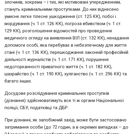
злочинів, зокрема – і тих, які мотивовані упередженням,
стануть кримінальними проступками. До них віднесено
умисне легке тілесне ушкодження (ст. 125 КК), побої і
мордування (ч. 1 ст. 126 КК), погроза вбивством (ч. 1 ст.
129 КК), розголошення відомостей про проведення
медичного огляду на виявлення ВІЛ (ст. 132 КК), ненадання
допомоги особі, яка перебуває в небезпечному для життя
стані (ч. 1 ст. 136 КК), перешкоджання законній професійній
діяльності журналістів (ч. 1 ст. 171 КК), порушення
недоторканності приватного життя (ч. 1 ст. 182 КК),
шахрайство (ч. 1 ст. 190 КК), хуліганство (ч. 1 ст. 296 КК) та
багато інших.
Досудове розслідування кримінальних проступків
(дізнання) здійснюватимуть все ті ж органи Національної
поліції, СБУ, податківці та ДБР.
При дізнанні, як запобіжний захід, може бути застосовано
затримання особи (до 72 годин, а в окремих випадках – до