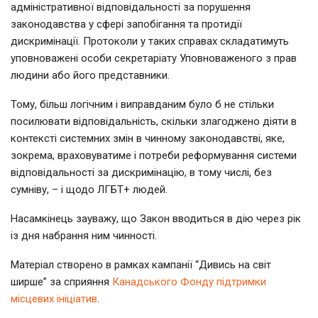
адміністративної відповідальності за порушення
законодавства у сфері запобігання та протидії
дискримінації. Протоколи у таких справах складатимуть
уповноважені особи секретаріату Уповноваженого з прав
людини або його представники.
Тому, більш логічним і виправданим було б не стільки
посилювати відповідальність, скільки злагоджено діяти в
контексті системних змін в чинному законодавстві, яке,
зокрема, враховуватиме і потреби реформування системи
відповідальності за дискримінацію, в тому числі, без
сумніву, – і щодо ЛГБТ+ людей.
Насамкінець зауважу, що Закон вводиться в дію через рік
із дня набрання ним чинності.
Матеріал створено в рамках кампанії “Дивись на світ
ширше” за сприяння
Канадського Фонду підтримки
місцевих ініціатив
.