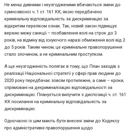
Не менш дивними і неузгодженими вбачаються зміни до
сумнозвісної ч. 1 ст. 161 КК, якою передбачено
кримінальну відповідальність за дискримінацію за
відкритим переліком ознак. Так, новий закон підвищує
верхню межу санкції – позбавлення волі на строк до 3
років, на відміну від існуючого наразі обмеження волі від 2
до 5 років. Таким чином, це кримінальне правопорушення
стало злочином, а не кримінальним проступком.
А ще неузгодженість полягає в тому, що План заходів з
реалізації Національної стратегії у сфері прав людини до
2020 року передбачає зовсім протилежне, а саме – кроки,
спрямовані на декриміналізацію відповідальності за
дискримінацію. Планується вилучити з диспозиції ч. ст. 161
КК посилання на кримінальну відповідальність за
дискримінацію.
Одночасно із цим мають бути внесені зміни до Кодексу
про адміністративні правопорушення щодо