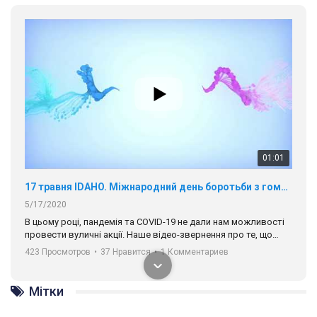
01:01
17 травня IDAHO. Міжнародний день боротьби з гомофобією трансфобією і біфобія.
5/17/2020
В цьому році, пандемія та COVІD-19 не дали нам можливості
провести вуличні акції. Наше відео-звернення про те, що
навіть коли ми у різних містах та не можемо зустрінеться, ми
423 Просмотров
•
37 Нравится
•
1 Комментариев
разом. Ми закликаємо всіх хто поділяє цінності рівності та
солідарності, приєднатися до нас. Регіональні підрозділи
ГАУ є в 16 областях України.
Мітки
Разом наш голос лунає гучніше!