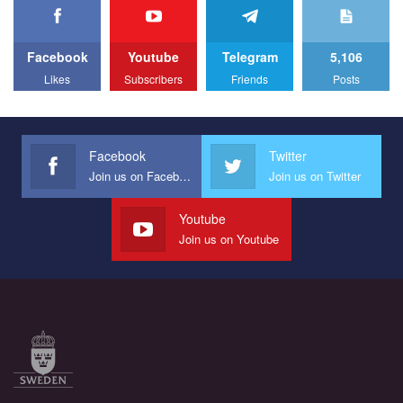
We appeal to your support and ask to help us implement our plan
to combat violence against LGBT people in Ukraine.
Facebook
Youtube
Telegram
5,106
All you have to do is to press "Like" below the video.
Likes
Subscribers
Friends
Posts
Эмоционально сильный ролик от команды "Гей-альянс
Украина", который принимает участие в конкурсе
международной организации PACT на лучший ролик,
представляющий программу развития организации.
Facebook
Twitter
Join us on Facebook
Join us on Twitter
Мы просим вас поддержать нас и помочь нам реализовать
наш план по борьбе с насилием и дискриминацией на почве
СОГИ в Украине.
Youtube
Join us on Youtube
Все, что вам нужно сделать - это зайти на наш канал YouTube
по этой ссылке и поставить лайк под видео.