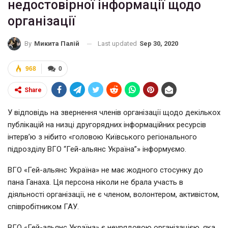
недостовірної інформації щодо
організації
Last updated
Sep 30, 2020
By
Микита Палій
968
0
Share
У відповідь на звернення членів організації щодо декількох
публікацій на низці другорядних інформаційних ресурсів
інтерв’ю з нібито «головою Київського регіонального
підрозділу ВГО “Гей-альянс Україна”» інформуємо.
ВГО «Гей-альянс Україна» не має жодного стосунку до
пана Ганаха. Ця персона ніколи не брала участь в
діяльності організації, не є членом, волонтером, активістом,
співробітником ГАУ.
ВГО «Гей-альянс Україна» є неурядовою організацією, яка