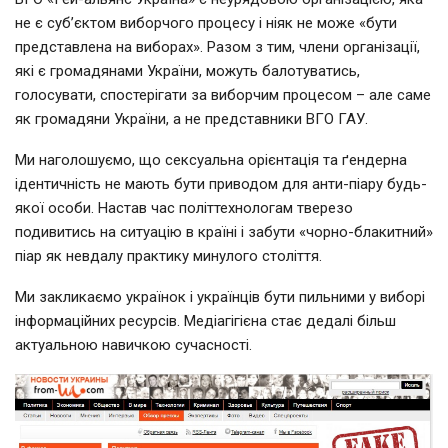
не є суб’єктом виборчого процесу і ніяк не може «бути
представлена на виборах». Разом з тим, члени організації,
які є громадянами України, можуть балотуватись,
голосувати, спостерігати за виборчим процесом – але саме
як громадяни України, а не представники ВГО ГАУ.
Ми наголошуємо, що сексуальна орієнтація та ґендерна
ідентичність не мають бути приводом для анти-піару будь-
якої особи. Настав час політтехнологам тверезо
подивитись на ситуацію в країні і забути «чорно-блакитний»
піар як невдалу практику минулого століття.
Ми закликаємо українок і українців бути пильними у виборі
інформаційних ресурсів. Медіагігієна стає дедалі більш
актуальною навичкою сучасності.