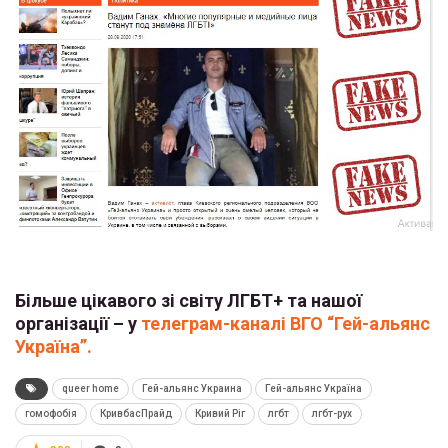
Більше цікавого зі світу ЛГБТ+ та нашої
організації – у
телеграм-каналі ВГО “Гей-альянс
Україна”.
queer home
Гей-альянс Украина
Гей-альянс Україна
гомофобія
КривбасПрайд
Кривий Ріг
лгбт
лгбт-рух