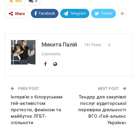
968
0
Facebook
Telegram
Twitter
Share
Микита Палій
191 Posts
0
Comments
PREV POST
NEXT POST
Інтерв’ю з білоруським
Тендер для закупівлі
гей-активістом:
послуг аудиторської
протести, фемінізм та
перевірки діяльності
майбутнє ЛГБТ-
ВГО «Гей-альянс
спільноти
Україна»