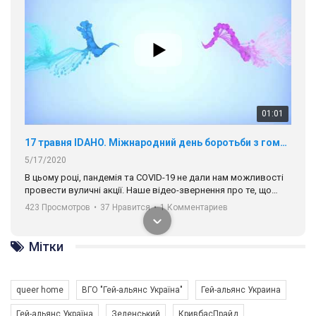
01:01
17 травня IDAHO. Міжнародний день боротьби з гомофобією трансфобією і біфобія.
5/17/2020
В цьому році, пандемія та COVІD-19 не дали нам можливості
провести вуличні акції. Наше відео-звернення про те, що
навіть коли ми у різних містах та не можемо зустрінеться, ми
423 Просмотров
•
37 Нравится
•
1 Комментариев
разом. Ми закликаємо всіх хто поділяє цінності рівності та
солідарності, приєднатися до нас. Регіональні підрозділи
ГАУ є в 16 областях України.
Мітки
Разом наш голос лунає гучніше!
queer home
ВГО "Гей-альянс Україна"
Гей-альянс Украина
Гей-альянс Україна
Зеленський
КривбасПрайд