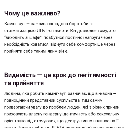
Чому це важливо?
Камінг-аут
—
важлива складова боротьби зі
стигматизацією ЛГБТ-спільноти. Він дозволяє тому, хто
“виходить зі шафи”, позбутися постійної напруги через
необхідність ховатися, відчути себе комфортніше через
прийняти себе таким, яким він є.
Видимість — це крок до легітимності
та прийняття
Людина, яка робить камінг-аут, зазначає, що він/вона
—
повноцінний представник суспільства, тим самим
привертаючи увагу до проблем людей, які з різних причин
приховують власну гендерну ідентичність або сексуальну
орієнтацію від оточуючих, що деструктивно впливає на її
життя. Тому в цей день ЛГБТ+ активісти(ки) по всьому світу