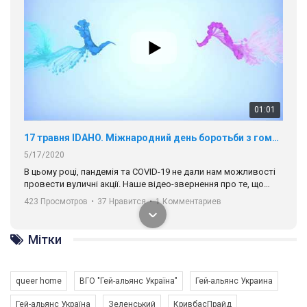
01:01
17 травня IDAHO. Міжнародний день боротьби з гомофобією трансфобією і біфобія.
5/17/2020
В цьому році, пандемія та COVІD-19 не дали нам можливості
провести вуличні акції. Наше відео-звернення про те, що
навіть коли ми у різних містах та не можемо зустрінеться, ми
423 Просмотров
•
37 Нравится
•
1 Комментариев
разом. Ми закликаємо всіх хто поділяє цінності рівності та
солідарності, приєднатися до нас. Регіональні підрозділи
ГАУ є в 16 областях України.
Мітки
Разом наш голос лунає гучніше!
queer home
ВГО "Гей-альянс Україна"
Гей-альянс Украина
Гей-альянс Україна
Зеленський
КривбасПрайд