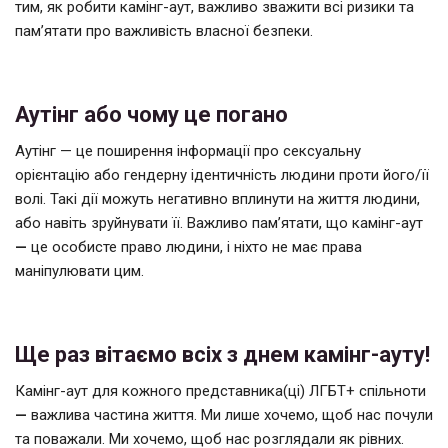
тим, як робити камінг-аут, важливо зважити всі ризики та
пам’ятати про важливість власної безпеки.
Аутінг або чому це погано
Аутінг — це поширення інформації про сексуальну
орієнтацію або гендерну ідентичність людини проти його/її
волі. Такі дії можуть негативно вплинути на життя людини,
або навіть зруйнувати її. Важливо пам’ятати, що камінг-аут
—
це особисте право людини, і ніхто не має права
маніпулювати цим.
Ще раз вітаємо всіх з днем камінг-ауту!
Камінг-аут для кожного представника(ці) ЛГБТ+ спільноти
—
важлива частина життя. Ми лише хочемо, щоб нас почули
та поважали. Ми хочемо, щоб нас розглядали як рівних.