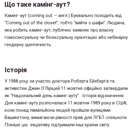
Що таке камінг-аут?
Камінг-аут (coming out. – англ.) Буквально походить від
“Coming out of the closet”, тобто “вийти з шафи”. Людина,
яка робить камінг-аут, публічно заявляє про власну
гомосексуальну чи бісексуальну орієнтацію або небінарну
гендерну ідентичність.
Історія
У 1988 році за участю доктора Роберта Ейхберґа та
активістки Джин О’Ліріцей 11 жовтня офіційно затвердили
як “Національний день камінг-ауту”. Історія відзначення
Дня камінг-ауту розпочалася 11 жовтня 1989 року в США,
коли понад півмільйона людей пройшли вулицями
Вашингтону, вимагаючи рівності прав для ЛГБТ-спільноти.
Пізніше цю ініціативу підтримали інші країни світу.