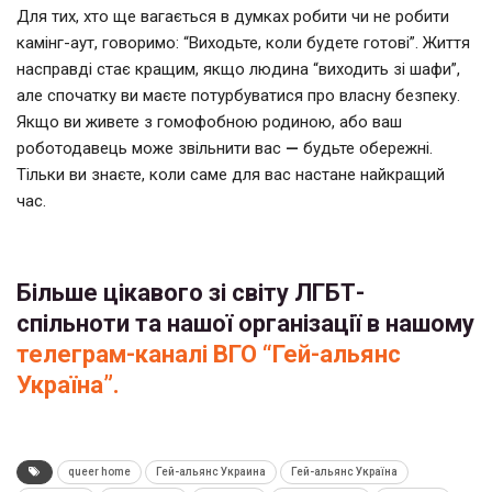
Для тих, хто ще вагається в думках робити чи не робити
камінг-аут, говоримо: “Виходьте, коли будете готові”. Життя
насправді стає кращим, якщо людина “виходить зі шафи”,
але спочатку ви маєте потурбуватися про власну безпеку.
Якщо ви живете з гомофобною родиною, або ваш
роботодавець може звільнити вас
—
будьте обережні.
Тільки ви знаєте, коли саме для вас настане найкращий
час.
Більше цікавого зі світу ЛГБТ-
спільноти та нашої організації в нашому
телеграм-каналі ВГО “Гей-альянс
Україна”.
queer home
Гей-альянс Украина
Гей-альянс Україна