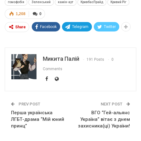
гомофобія
Зеленський
камін-аут
КривбасПрайд
Кривий Ріг
1,208
0
Facebook
Telegram
Twitter
Share
Микита Палій
191 Posts
0
Comments
PREV POST
NEXT POST
Перша українська
ВГО “Гей-альянс
ЛГБТ-драма “Мій юний
Україна” вітає з днем
принц”
захисника(ці) України!