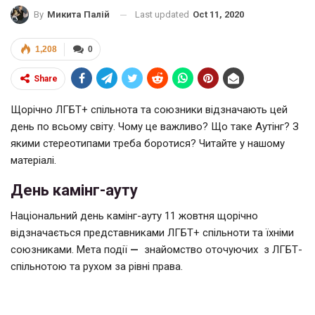
Last updated
Oct 11, 2020
By
Микита Палій
1,208
0
Share
Щорічно ЛГБТ+ спільнота та союзники відзначають цей
день по всьому світу. Чому це важливо? Що таке Аутінг? З
якими стереотипами треба боротися? Читайте у нашому
матеріалі.
День камінг-ауту
Національний день камінг-ауту 11 жовтня щорічно
відзначається представниками ЛГБТ+ спільноти та їхніми
союзниками. Мета події
—
знайомство оточуючих з ЛГБТ-
спільнотою та рухом за рівні права.