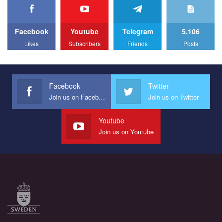
We appeal to your support and ask to help us implement our plan
to combat violence against LGBT people in Ukraine.
Facebook
Youtube
Telegram
5,106
All you have to do is to press "Like" below the video.
Likes
Subscribers
Friends
Posts
Эмоционально сильный ролик от команды "Гей-альянс
Украина", который принимает участие в конкурсе
международной организации PACT на лучший ролик,
представляющий программу развития организации.
Facebook
Twitter
Join us on Facebook
Join us on Twitter
Мы просим вас поддержать нас и помочь нам реализовать
наш план по борьбе с насилием и дискриминацией на почве
СОГИ в Украине.
Youtube
Join us on Youtube
Все, что вам нужно сделать - это зайти на наш канал YouTube
по этой ссылке и поставить лайк под видео.