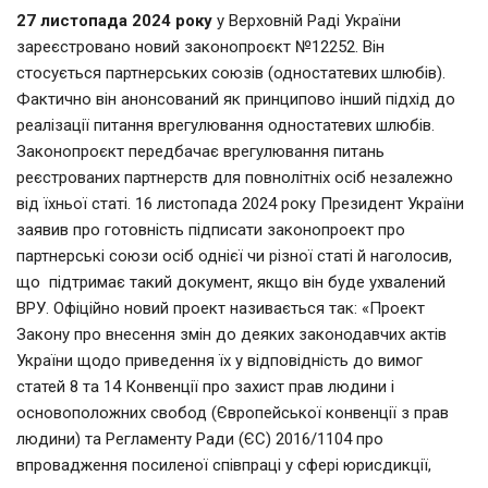
27 листопада 2024 року
у Верховній Раді України
зареєстровано новий законопроєкт №12252. Він
стосується партнерських союзів (одностатевих шлюбів).
Фактично він анонсований як принципово інший підхід до
реалізації питання врегулювання одностатевих шлюбів.
Законопроєкт передбачає врегулювання питань
реєстрованих партнерств для повнолітніх осіб незалежно
від їхньої статі. 16 листопада 2024 року Президент України
заявив про готовність підписати законопроект про
партнерські союзи осіб однієї чи різної статі й наголосив,
що підтримає такий документ, якщо він буде ухвалений
ВРУ. Офіційно новий проект називається так: «Проект
Закону про внесення змін до деяких законодавчих актів
України щодо приведення їх у відповідність до вимог
статей 8 та 14 Конвенції про захист прав людини і
основоположних свобод (Європейської конвенції з прав
людини) та Регламенту Ради (ЄС) 2016/1104 про
впровадження посиленої співпраці у сфері юрисдикції,