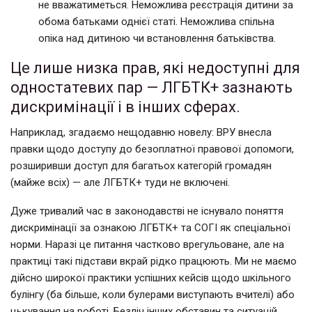
не вважатиметься. Неможлива реєстрація дитини за
обома батьками однієї статі. Неможлива спільна
опіка над дитиною чи встановлення батьківства.
Це лише низка прав, які недоступні для
одностатевих пар — ЛГБТК+ зазнають
дискримінації і в інших сферах.
Наприклад, згадаємо нещодавню новелу: ВРУ внесла
правки щодо доступу до безоплатної правової допомоги,
розширивши доступ для багатьох категорій громадян
(майже всіх) — але ЛГБТК+ туди не включені.
Дуже тривалий час в законодавстві не існувало поняття
дискримінації за ознакою ЛГБТК+ та СОГІ як спеціальної
норми. Наразі це питання частково врегульоване, але на
практиці такі підстави вкрай рідко працюють. Ми не маємо
дійсно широкої практики успішних кейсів щодо шкільного
булінгу (ба більше, коли булерами виступають вчителі) або
цькування на роботі. Безліч інших обставин та ситуацій