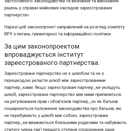
застосовного законодавства та визнання та виконання
рішень у справах майнових наслідків зареєстрованих
партнерств».
Наразі цей законопроект направлений на розгляд комітету
ВРУ з питань гуманітарної та інформаційної політики.
За цим законопроектом
впроваджується інститут
зареєстрованого партнерства.
Зареєстроване партнерство не є шлюбом та не є
перешкодою укласти шлюб між зареєстрованими
партнер_ками. Якщо зареєстровані партнер_ки укладуть
шлюб, зареєстроване партнерство між ними припиниться;
на регулювання прав і обов’язків партнер_ок як батьків
поширюються положення законодавства про батьків, які
не перебувають у шлюбі між собою; зареєстровані
партнер_ки вважаються близькими родичами та набувають
статусу члена сім’ї першого ступеня споріднення одне