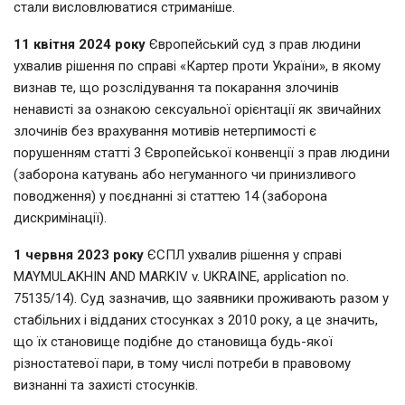
стали висловлюватися стриманіше.
11 квітня 2024 року
Європейський суд з прав людини
ухвалив рішення по справі «Картер проти України», в якому
визнав те, що розслідування та покарання злочинів
ненависті за ознакою сексуальної орієнтації як звичайних
злочинів без врахування мотивів нетерпимості є
порушенням статті 3 Європейської конвенції з прав людини
(заборона катувань або негуманного чи принизливого
поводження) у поєднанні зі статтею 14 (заборона
дискримінації).
1 червня 2023 року
ЄСПЛ ухвалив рішення у справі
MAYMULAKHIN AND MARKIV v. UKRAINE, application no.
75135/14). Суд зазначив, що заявники проживають разом у
стабільних і відданих стосунках з 2010 року, а це значить,
що їх становище подібне до становища будь-якої
різностатевої пари, в тому числі потреби в правовому
визнанні та захисті стосунків.