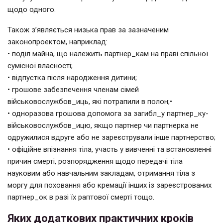
щодо одного.
Також з’являється низька прав за зазначеним
законопроектом, наприклад:
• поділ майна, що належить партнер_кам на праві спільної
сумісної власності;
• відпустка після народження дитини;
• грошове забезпечення членам сімей
військовослужбов_иць, які потрапили в полон;•
• одноразова грошова допомога за загибл_у партнер_ку-
військовослужбов_ицю, якщо партнер чи партнерка не
одружилися вдруге або не зареєстрували інше партнерство;
• офіційне впізнання тіла, участь у вивченні та встановленні
причин смерті, розпорядження щодо передачі тіла
науковим або навчальним закладам, отримання тіла з
моргу для поховання або кремації інших із зареєстрованих
партнер_ок в разі їх раптової смерті тощо.
Яких додаткових практичних кроків