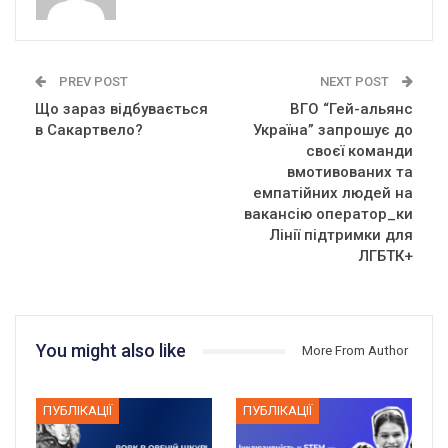
PREV POST
NEXT POST
Що зараз відбувається
ВГО “Гей-альянс
в Сакартвело?
Україна” запрошує до
своєї команди
вмотивованих та
емпатійних людей на
вакансію оператор_ки
Лінії підтримки для
ЛГБТК+
You might also like
More From Author
ПУБЛІКАЦІЇ
ПУБЛІКАЦІЇ