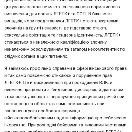
цькування взагалі не мають спеціального нормативного
визначення для понять ЛГБТК+ та СОГІ. В більшості
випадків, коли представники ЛГБТК+ стають жертвами
злочинів на ґрунті ненависті, де підставою стають
сексуальна орієнтація та ґендерна ідентичність, ЛГБТК+
стикаються з неналежною кваліфікацією злочину,
неналежним розслідуванням та загалом некомпетентністю
слідчих органів в цих питаннях.
Я займаюсь профільно справами в сфері військового права
й так само повсемісно стикаюсь з порушенням прав
ЛГБТК+. Це й дискримінація при проходженні ВЛК, й
невміння працювати з ґендерною дисфорією й діагнозом
«транссексуальність», нерозуміння принципових речей при
постановці на облік і так само неможливість при
заповненні усієї особової інформації
військовозобов’язаним надати інформацію про себе чесно
і коректно. При розподілі бойовими та тиловими частинами