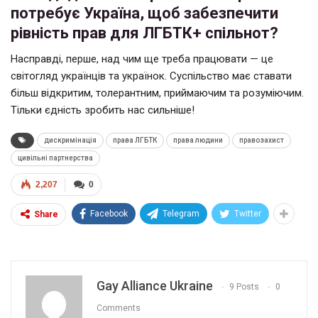
потребує Україна, щоб забезпечити
рівність прав для ЛГБТК+ спільнот?
Насправді, перше, над чим ще треба працювати — це
світогляд українців та українок. Суспільство має ставати
більш відкритим, толерантним, приймаючим та розуміючим.
Тільки єдність зробить нас сильніше!
дискримінація
права ЛГБТК
права людини
правозахист
цивільні партнерства
2,207
0
Facebook
Telegram
Twitter
Share
Gay Alliance Ukraine
9 Posts
0
Comments