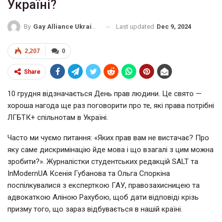
Україні?
Last updated
Dec 9, 2024
By
Gay Alliance Ukraine
2,207
0
Share
10 грудня відзначається День прав людини. Це свято —
хороша нагода ще раз поговорити про те, які права потрібні
ЛГБТК+ спільнотам в Україні.
Часто ми чуємо питання: «Яких прав вам не вистачає? Про
яку саме дискримінацію йде мова і що взагалі з цим можна
зробити?».
Журналістки студентських редакцій SALT та
InModernUA Ксенія Губанова та Ольга Споркіна
поспілкувалися з експерткою ГАУ, правозахисницею та
адвокаткою Аліною Рахубою, щоб дати відповіді крізь
призму того, що зараз відбувається в нашій країні.