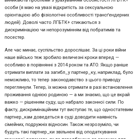
виникають проблеми з урахуванням особистості ЛГБТК+
особи (я маю на увазі відкритість за сексуальною
орієнтацією або фізіологічні особливості трансґендерних
людей). Доволі часто ЛГБТК+ стикаються з
дискримінацією чи непорозумінням від побратимів та
посестер.
Але час минає, суспільство дорослішає. За ці роки війни
наше військо теж зробило величезні кроки вперед —
особливо в порівнянні з 2014 роком та АТО. Якщо раніше
отримати виплати за загибл_у партнер_ку, наприклад, було
неможливо, то тепер законодавство з цього приводу
переглянули. Тепер, їх можна отримати в разі встановлення
проживання однією родиною — а ми знаємо, що це вкрай
важко — рішенням суду, що набрало законної сили. По
факту, дискримінаційним тут виступає те, що одностатевим
партнер_кам доведеться в суді доводити наявність
сімейних, подружніх відносин. Також незрозуміло, чи
будуть такі партнер_ки звільнені від оподаткування