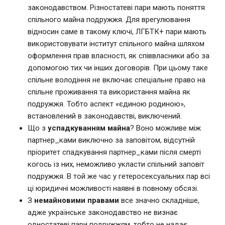
законодавством. Різностатеві пари мають поняття
спільного майна подружжя. Для врегулювання
відносин саме в такому ключі, ЛГБТК+ пари мають
використовувати інститут спільного майна шляхом
оформлення прав власності, як співвласники або за
допомогою тих чи інших договорів. При цьому таке
спільне володіння не включає спеціальне право на
спільне проживання та використання майна як
подружжя. Тобто аспект «єдиною родиною»,
встановлений в законодавстві, виключений.
Що з
успадкуванням майна
? Воно можливе між
партнер_ками виключно за заповітом, відсутній
пріоритет спадкування партнер_ками після смерті
когось із них, неможливо укласти спільний заповіт
подружжя. В той же час у гетеросексуальних пар всі
ці юридичні можливості наявні в повному обсязі.
З
немайновими правами
все значно складніше,
адже українське законодавство не визнає
одностатеві пари подружжям, тобто не надає