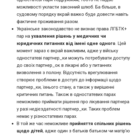
можливості укласти законний шлюб. Ба більше, в
судовому порядку вкрай важко буде довести навіть
фактичне проживання разом.
Українське законодавство не визнає права ЛГБТК+
пар на
ухвалення рішень у медичних чи
юридичних питаннях від імені одне одного
. Цей
момент зараз є вкрай важливим, адже у війську
одностатеві партнер_ки можуть потребувати доступу
до своїх партнер_ок в лікарні або у питаннях
визволення з полону. Відсутність врегулювання
створює проблеми в доступі до інформації щодо
партнер_ки, їхнього стану, а також у вирішенні
критичних питань. Також в одностатевих парах
неможливо приймати рішення про лікування партнера
у разі недієздатності партнер_ки. Таких проблем
немає у різностатевих парах.
В той же час неможливе
прийняття спільних рішень
щодо дітей
, адже один з батьків батьком чи матір’ю