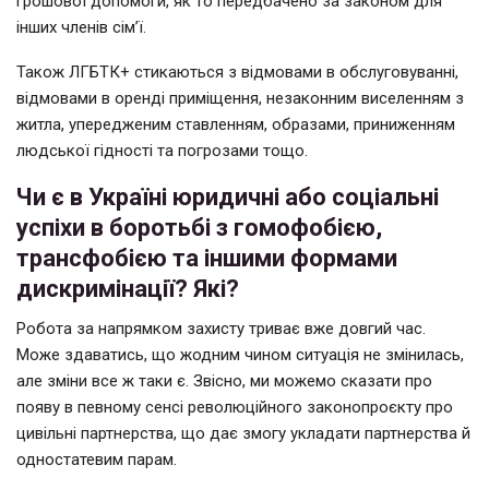
грошової допомоги, як то передбачено за законом для
інших членів сім’ї.
Також ЛГБТК+ стикаються з відмовами в обслуговуванні,
відмовами в оренді приміщення, незаконним виселенням з
житла, упередженим ставленням, образами, приниженням
людської гідності та погрозами тощо.
Чи є в Україні юридичні або соціальні
успіхи в боротьбі з гомофобією,
трансфобією та іншими формами
дискримінації? Які?
Робота за напрямком захисту триває вже довгий час.
Може здаватись, що жодним чином ситуація не змінилась,
але зміни все ж таки є. Звісно, ми можемо сказати про
появу в певному сенсі революційного законопроєкту про
цивільні партнерства, що дає змогу укладати партнерства й
одностатевим парам.