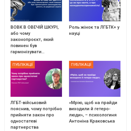
ВОВК В ОВЕЧІЙ ШКУРІ,
Роль жінок та ЛГБТК+ у
або чому
науці
законопроєкт, який
повинен був
гармонізувати…
ПУБЛІКАЦІЇ
ПУБЛІКАЦІЇ
ЛГБТ-військовий
«Мрію, щоб на прайди
пояснив, чому потрібно
виходили й гетеро-
прийняти закон про
люди», – психологиня
одностатеві
Антоніна Краковська
партнерства