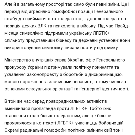
Але й в загальному просторі так само були певні зміни. Це і
перехід від агресивно гомофобної позиції Генерального
штабу до приймаючої та толерантної, і доволі толерантна
позиція деяких ВЛК та психологів в війську. Під час Прайд-
місяця символічно підтримали українську ЛГБТК+
спільноту представники бізнесу та державні установи: вони
використовували символіку, писали пости у підтримку.
Міністерство внутрішніх справ України, офіс Генерального
прокурору України підтримували політику прийняття та
ухвалення законопроекту з боротьби з дискримінацією,
мовою ворожнечі та злочинами ненависті, в тому числі за
ознаками сексуальної орієнтації та ґендерної ідентичності.
В той же час серед праворадикальних активістів
зменшилася пропаганда проти ЛГБТК+. Тобто їхнє
ставлення стало більш толерантним, але це більше
проявлялося в контексті ЛГБТК+ учасни_ць бойових дій.
Окремі радикальні гомофобні політики змінили свій тон і