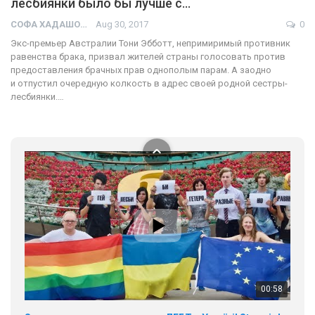
лесбиянки было бы лучше с…
01:01
СОФА ХАДАШОТ
Aug 30, 2017
0
Экс-премьер Австралии Тони Эбботт, непримиримый противник
17 травня IDAHO. Міжнародний день боротьби з гомофобією трансфобією і біфобія.
равенства брака, призвал жителей страны голосовать против
5/17/2020
предоставления брачных прав однополым парам. А заодно
В цьому році, пандемія та COVІD-19 не дали нам можливості
и отпустил очередную колкость в адрес своей родной сестры-
провести вуличні акції. Наше відео-звернення про те, що
лесбиянки.…
навіть коли ми у різних містах та не можемо зустрінеться, ми
423 Просмотров
•
37 Нравится
•
1 Комментариев
разом. Ми закликаємо всіх хто поділяє цінності рівності та
солідарності, приєднатися до нас. Регіональні підрозділи
ГАУ є в 16 областях України.
Разом наш голос лунає гучніше!
00:58