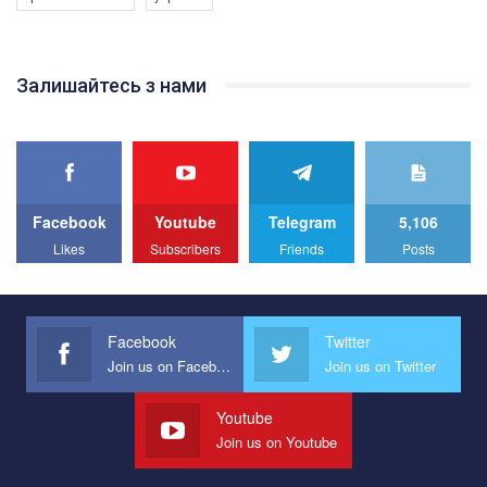
Якщо ти хочеш підтримати нас - просто натисни "лайк" під
відео.
Team of Gay Alliance Ukraine participates in a competition for the
Залишайтесь з нами
best video, representing programme for the development of
organization. The competition is organized by inetrnational
organization PACT.
We appeal to your support and ask to help us implement our plan
to combat violence against LGBT people in Ukraine.
Facebook
Youtube
Telegram
5,106
All you have to do is to press "Like" below the video.
Likes
Subscribers
Friends
Posts
Эмоционально сильный ролик от команды "Гей-альянс
Украина", который принимает участие в конкурсе
международной организации PACT на лучший ролик,
представляющий программу развития организации.
Facebook
Twitter
Join us on Facebook
Join us on Twitter
Мы просим вас поддержать нас и помочь нам реализовать
наш план по борьбе с насилием и дискриминацией на почве
СОГИ в Украине.
Youtube
Join us on Youtube
Все, что вам нужно сделать - это зайти на наш канал YouTube
по этой ссылке и поставить лайк под видео.