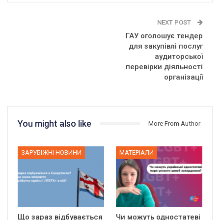
NEXT POST
ГАУ оголошує тендер
для закупівлі послуг
аудиторської
перевірки діяльності
організації
You might also like
More From Author
ЗАРУБІЖНІ НОВИНИ
МАТЕРІАЛИ
Що зараз відбувається
Чи можуть одностатеві