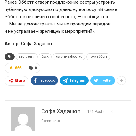
Ранее Эбботт отверг предложение сестры устроить
публичную дискуссию по данному вопросу. «В семье
Эбботтов нет ничего особенного, — сообщил он.
— Мы не демонстранты, мы не проводим парадов
и не устраиваем зрелищных мероприятий».
Автор:
Софа Хадашот
австралия
брак
кристина фростер
тони эбботт
666
0
Facebook
Telegram
Twitter
Share
Софа Хадашот
141 Posts
0
Comments