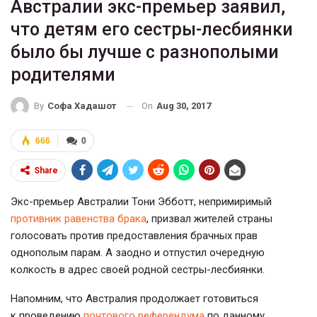
Австралии экс-премьер заявил,
что детям его сестры-лесбиянки
было бы лучше с разнополыми
родителями
On
Aug 30, 2017
By
Софа Хадашот
666
0
Share
Экс-премьер Австралии Тони Эбботт, непримиримый
противник равенства брака
, призвал жителей страны
голосовать против предоставления брачных прав
однополым парам. А заодно и отпустил очередную
колкость в адрес своей родной сестры-лесбиянки.
Напомним, что Австралия продолжает готовиться
к проведению
почтового референдума
по данному