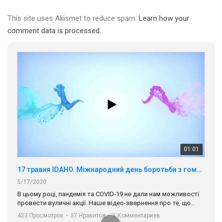
This site uses Akismet to reduce spam.
Learn how your
comment data is processed.
01:01
17 травня IDAHO. Міжнародний день боротьби з гомофобією трансфобією і біфобія.
5/17/2020
В цьому році, пандемія та COVІD-19 не дали нам можливості
провести вуличні акції. Наше відео-звернення про те, що
навіть коли ми у різних містах та не можемо зустрінеться, ми
423 Просмотров
•
37 Нравится
•
1 Комментариев
разом. Ми закликаємо всіх хто поділяє цінності рівності та