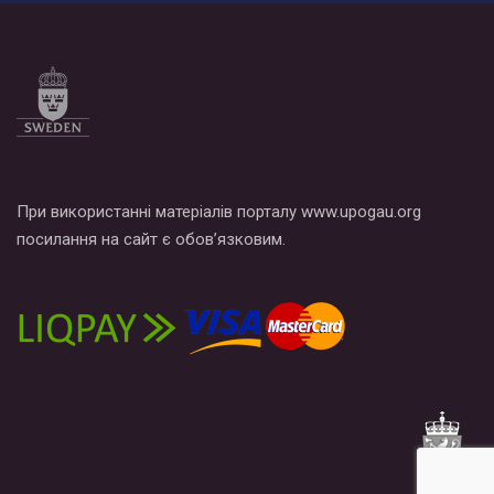
При використанні матеріалів порталу www.upogau.org
посилання на сайт є обов’язковим.