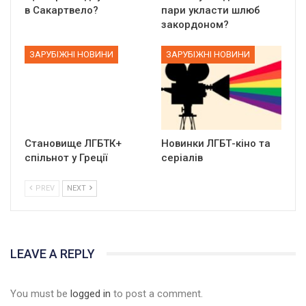
в Сакартвело?
пари укласти шлюб
закордоном?
ЗАРУБІЖНІ НОВИНИ
ЗАРУБІЖНІ НОВИНИ
Становище ЛГБТК+
Новинки ЛГБТ-кіно та
спільнот у Греції
серіалів
PREV
NEXT
LEAVE A REPLY
You must be
logged in
to post a comment.