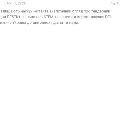
Feb 11, 2026
0
залишають науку? Читайте аналітичний огляд про гендерний
 для ЛГБТК+ спільноти в STEM та переваги впровадження DEI
льянс Україна до дня жінок і дівчат в науці.