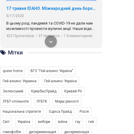
17 травня IDAHO. Міжнародний день боротьби з гомофобією трансфобією і біфобія.
5/17/2020
В цьому році, пандемія та COVІD-19 не дали нам
можливості провести вуличні акції. Наше відео-
звернення про те, що навіть коли ми у різних
423 Просмотров
•
37 Нравится
•
1 Комментариев
містах та не можемо зустрінеться, ми разом. Ми
закликаємо всіх хто поділяє цінності рівності та
солідарності, приєднатися до нас. Регіональні
Мітки
підрозділи ГАУ є в 16 областях України.
Разом наш голос лунає гучніше!
queer home
ВГО "Гей-альянс Україна"
Гей-альянс Украина
Гей-альянс Україна
Зеленський
КривбасПрайд
Кривий Ріг
00:58
ЛГБТ-спільноти
ЛГБТК
Марш рівності
Національна стратегія
Одеса Прайд
Росія
Зупинимо насильство проти ЛГБТ в Україні! Stop violence against LGBT in Ukraine!
6/30/2017
Світ
Україна
вибори
війна
гау
гей
Емоційний та вражаючий промо-ролік на
гомофобія
дискриминация
дискримінація
конкурс PACT, який представляє програму "Гей-