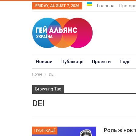
Головна
Про орг
FRIDAY, AUGUST 7, 2026
Новини
Публікації
Проекти
Події
Home
DEI
Browsing Tag
DEI
Роль жінок 
ПУБЛІКАЦІЇ