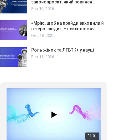
законопроєкт, який повинен…
Feb 16, 2026
«Мрію, щоб на прайди виходили й
гетеро-люди», – психологиня…
Dec 18, 2025
Роль жінок та ЛГБТК+ у науці
Feb 11, 2026
01:01