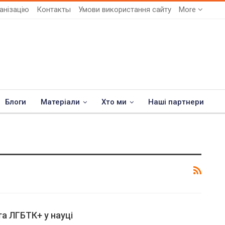
анізацію
Контакты
Умови використання сайту
More
Блоги
Матеріали
Хто ми
Наші партнери
та ЛГБТК+ у науці