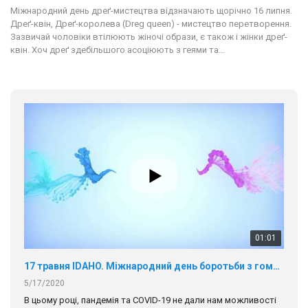
Міжнародний день дреґ-мистецтва відзначають щорічно 16 липня.
Дреґ-квін, Дреґ-королева (Dreg queen) - мистецтво перетворення.
Зазвичай чоловіки втілюють жіночі образи, є також і жінки дреґ-
квін. Хоч дреґ здебільшого асоціюють з геями та…
01:01
17 травня IDAHO. Міжнародний день боротьби з гомофобією трансфобією і біфобія.
5/17/2020
В цьому році, пандемія та COVІD-19 не дали нам можливості