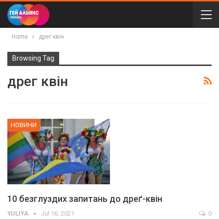
Home
дрег квін
Browsing Tag
дрег квін
НОВИНИ
10 безглуздих запитань до дреґ-квін
YULIYA
Jul 16, 2021
0