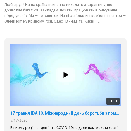
Любі друзі! Наша країна неквапно виходить з карантину, що
дозволяє багатьом закладам почати працювати в очікуванні
відвідувачів. Ми — не виняток. Наші регіональні ком'юніті-центри —
QueerHome у Кривому Розі, Одесі, Вінниці та Києві —…
01:01
17 травня IDAHO. Міжнародний день боротьби з гомофобією трансфобією і біфобія.
5/17/2020
В цьому році, пандемія та COVІD-19 не дали нам можливості