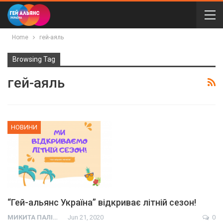
Home
гей-аяль
Browsing Tag
гей-аяль
НОВИНИ
“Гей-альянс Україна” відкриває літній сезон!
МИКИТА ПАЛІЙ
Jun 21, 2020
0