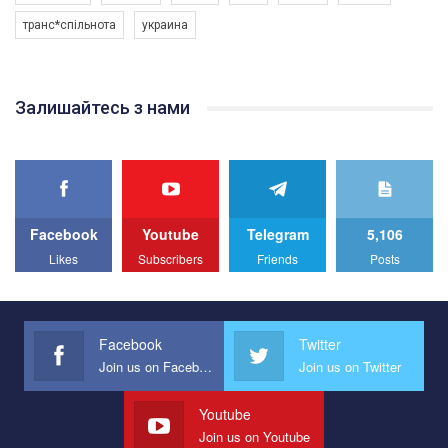
програму з боротьби з насильством проти ЛГБТ в Україні.
транс*спільнота
украина
Якщо ти хочеш підтримати нас - просто натисни "лайк" під
відео.
Team of Gay Alliance Ukraine participates in a competition for the
Залишайтесь з нами
best video, representing programme for the development of
organization. The competition is organized by inetrnational
organization PACT.
We appeal to your support and ask to help us implement our plan
to combat violence against LGBT people in Ukraine.
Facebook
Youtube
Telegram
5,106
All you have to do is to press "Like" below the video.
Likes
Subscribers
Friends
Posts
Эмоционально сильный ролик от команды "Гей-альянс
Украина", который принимает участие в конкурсе
международной организации PACT на лучший ролик,
представляющий программу развития организации.
Facebook
Twitter
Join us on Facebook
Join us on Twitter
Мы просим вас поддержать нас и помочь нам реализовать
наш план по борьбе с насилием и дискриминацией на почве
СОГИ в Украине.
Youtube
Join us on Youtube
Все, что вам нужно сделать - это зайти на наш канал YouTube