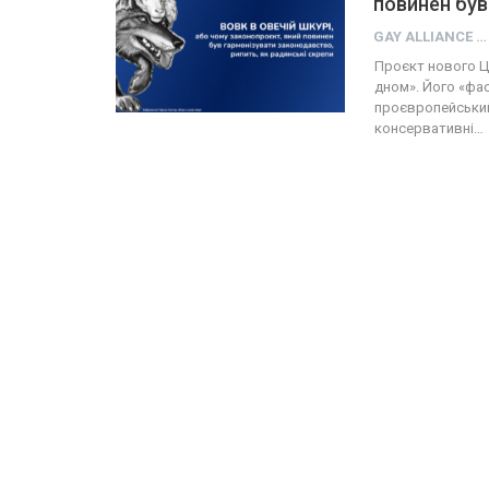
повинен був
GAY ALLIANCE UKRAINE
Проєкт нового Ц
дном». Його «фа
проєвропейський,
консервативні…