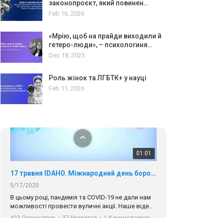
законопроєкт, який повинен…
Feb 16, 2026
«Мрію, щоб на прайди виходили й
01:01
гетеро-люди», – психологиня…
Dec 18, 2025
17 травня IDAHO. Міжнародний день боротьби з гомофобією трансфобією і біфобія.
5/17/2020
Роль жінок та ЛГБТК+ у науці
В цьому році, пандемія та COVІD-19 не дали нам
Feb 11, 2026
можливості провести вуличні акції. Наше відео-
звернення про те, що навіть коли ми у різних
423 Просмотров
•
37 Нравится
•
1 Комментариев
містах та не можемо зустрінеться, ми разом. Ми
закликаємо всіх хто поділяє цінності рівності та
солідарності, приєднатися до нас. Регіональні
підрозділи ГАУ є в 16 областях України.
Разом наш голос лунає гучніше!
00:58