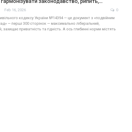
 гармонізувати законодавство, рипить,…
Feb 16, 2026
0
ивільного кодексу України №14394 — це документ з «подвійним
сад» — перші 300 сторінок — максимально ліберальний,
 захищає приватність та гідність. А ось глибинні норми містять