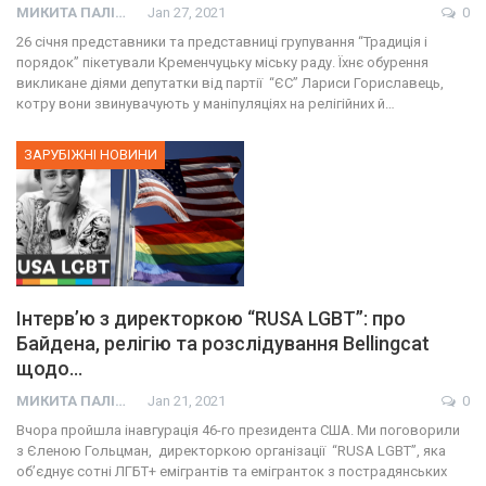
МИКИТА ПАЛІЙ
Jan 27, 2021
0
26 січня представники та представниці групування “Традиція і
порядок” пікетували Кременчуцьку міську раду. Їхнє обурення
викликане діями депутатки від партії “ЄС” Лариси Гориславець,
котру вони звинувачують у маніпуляціях на релігійних й…
ЗАРУБІЖНІ НОВИНИ
Інтерв’ю з директоркою “RUSA LGBT”: про
Байдена, релігію та розслідування Bellingcat
щодо…
МИКИТА ПАЛІЙ
Jan 21, 2021
0
Вчора пройшла інавгурація 46-го президента США. Ми поговорили
з Єленою Гольцман, директоркою організації “RUSA LGBT”, яка
об’єднує сотні ЛГБТ+ емігрантів та емігранток з пострадянських