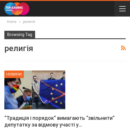
Home
религія
Browsing Tag
религія
НОВИНИ
“Традиція і порядок” вимагають “звільнити”
депутатку за відмову участі у…