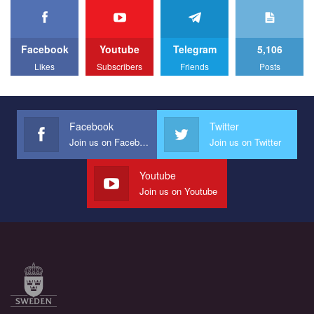
We appeal to your support and ask to help us implement our plan
to combat violence against LGBT people in Ukraine.
Facebook
Youtube
Telegram
5,106
All you have to do is to press "Like" below the video.
Likes
Subscribers
Friends
Posts
Эмоционально сильный ролик от команды "Гей-альянс
Украина", который принимает участие в конкурсе
международной организации PACT на лучший ролик,
представляющий программу развития организации.
Facebook
Twitter
Join us on Facebook
Join us on Twitter
Мы просим вас поддержать нас и помочь нам реализовать
наш план по борьбе с насилием и дискриминацией на почве
СОГИ в Украине.
Youtube
Join us on Youtube
Все, что вам нужно сделать - это зайти на наш канал YouTube
по этой ссылке и поставить лайк под видео.