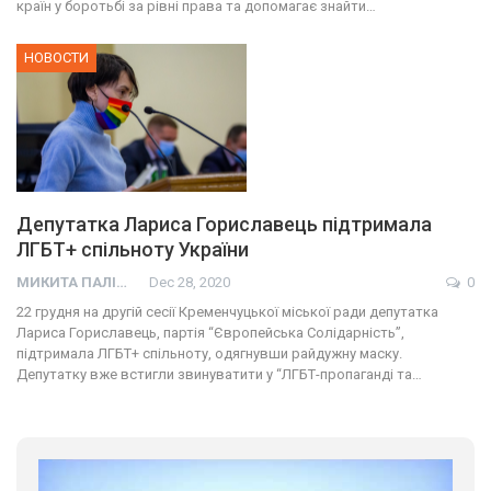
країн у боротьбі за рівні права та допомагає знайти…
НОВОСТИ
Депутатка Лариса Гориславець підтримала
ЛГБТ+ спільноту України
МИКИТА ПАЛІЙ
Dec 28, 2020
0
22 грудня на другій сесії Кременчуцької міської ради депутатка
Лариса Гориславець, партія “Європейська Солідарність”,
підтримала ЛГБТ+ спільноту, одягнувши райдужну маску.
Депутатку вже встигли звинуватити у “ЛГБТ-пропаганді та…