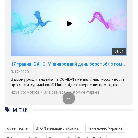
01:01
17 травня IDAHO. Міжнародний день боротьби з гомофобією трансфобією і біфобія.
5/17/2020
В цьому році, пандемія та COVІD-19 не дали нам можливості
провести вуличні акції. Наше відео-звернення про те, що
навіть коли ми у різних містах та не можемо зустрінеться, ми
423 Просмотров
•
37 Нравится
•
1 Комментариев
разом. Ми закликаємо всіх хто поділяє цінності рівності та
солідарності, приєднатися до нас. Регіональні підрозділи
ГАУ є в 16 областях України.
Мітки
Разом наш голос лунає гучніше!
queer home
ВГО "Гей-альянс Україна"
Гей-альянс Украина