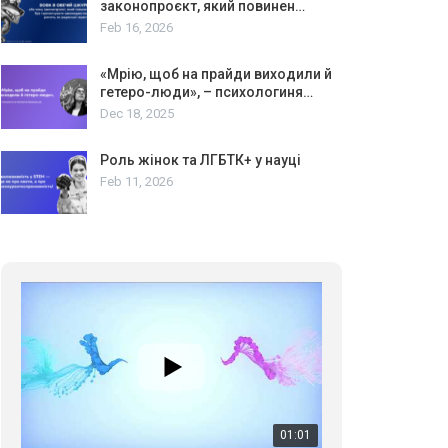
законопроєкт, який повинен…
Feb 16, 2026
«Мрію, щоб на прайди виходили й
гетеро-люди», – психологиня…
Dec 18, 2025
Роль жінок та ЛГБТК+ у науці
Feb 11, 2026
01:01