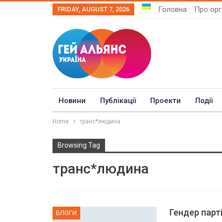
Головна
Про орг
FRIDAY, AUGUST 7, 2026
Новини
Публікації
Проекти
Події
Home
транс*людина
Browsing Tag
транс*людина
Гендер парт
БЛОГИ