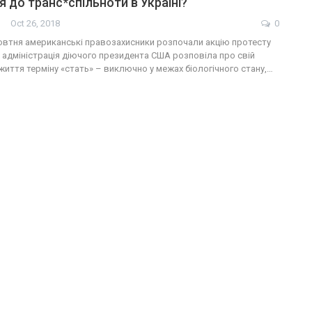
я до транс*спільноти в Україні?
Oct 26, 2018
0
 жовтня американські правозахисники розпочали акцію протесту
: адміністрація діючого президента США розповіла про свій
життя терміну «стать» – виключно у межах біологічного стану,…