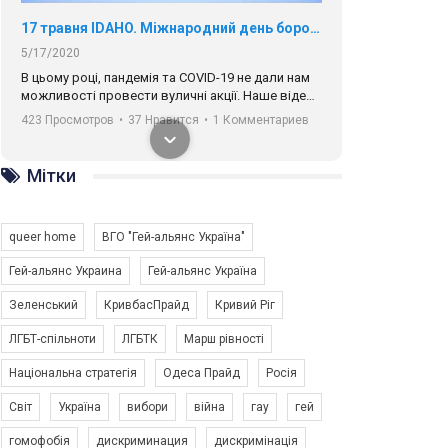
17 травня IDAHO. Міжнародний день боротьби з гомофобією трансфобією і біфобія.
5/17/2020
В цьому році, пандемія та COVІD-19 не дали нам
можливості провести вуличні акції. Наше відео-
звернення про те, що навіть коли ми у різних
423 Просмотров
•
37 Нравится
•
1 Комментариев
містах та не можемо зустрінеться, ми разом. Ми
закликаємо всіх хто поділяє цінності рівності та
солідарності, приєднатися до нас. Регіональні
Мітки
підрозділи ГАУ є в 16 областях України.
Разом наш голос лунає гучніше!
queer home
ВГО "Гей-альянс Україна"
Гей-альянс Украина
Гей-альянс Україна
Зеленський
КривбасПрайд
Кривий Ріг
00:58
ЛГБТ-спільноти
ЛГБТК
Марш рівності
Національна стратегія
Одеса Прайд
Росія
Зупинимо насильство проти ЛГБТ в Україні! Stop violence against LGBT in Ukraine!
6/30/2017
Світ
Україна
вибори
війна
гау
гей
Емоційний та вражаючий промо-ролік на
гомофобія
дискриминация
дискримінація
конкурс PACT, який представляє програму "Гей-