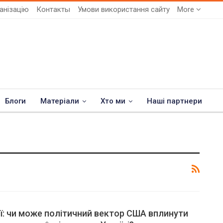
анізацію
Контакты
Умови використання сайту
More
Блоги
Матеріали
Хто ми
Наші партнери
ії: чи може політичний вектор США вплинути