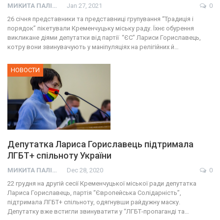
МИКИТА ПАЛІЙ
Jan 27, 2021
0
26 січня представники та представниці групування “Традиція і
порядок” пікетували Кременчуцьку міську раду. Їхнє обурення
викликане діями депутатки від партії “ЄС” Лариси Гориславець,
котру вони звинувачують у маніпуляціях на релігійних й…
НОВОСТИ
Депутатка Лариса Гориславець підтримала
ЛГБТ+ спільноту України
МИКИТА ПАЛІЙ
Dec 28, 2020
0
22 грудня на другій сесії Кременчуцької міської ради депутатка
Лариса Гориславець, партія “Європейська Солідарність”,
підтримала ЛГБТ+ спільноту, одягнувши райдужну маску.
Депутатку вже встигли звинуватити у “ЛГБТ-пропаганді та…