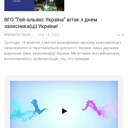
ВГО “Гей-альянс Україна” вітає з днем
захисника(ці) України!
МИКИТА ПАЛІЙ
Oct 14, 2020
0
Сьогодні, 14 жовтня, з метою вшанування героїзму захисників(ць)
незалежності й територіальної цілісності України, наша держава
відзначає День захисника(ці) України. Ми вітаємо всіх військових,
01:01
волонтерів(ок), добровольців, тих, хто захищав…
17 травня IDAHO. Міжнародний день боротьби з гомофобією трансфобією і біфобія.
5/17/2020
В цьому році, пандемія та COVІD-19 не дали нам можливості
провести вуличні акції. Наше відео-звернення про те, що
навіть коли ми у різних містах та не можемо зустрінеться, ми
423 Просмотров
•
37 Нравится
•
1 Комментариев
разом. Ми закликаємо всіх хто поділяє цінності рівності та
солідарності, приєднатися до нас. Регіональні підрозділи
ГАУ є в 16 областях України.
Разом наш голос лунає гучніше!