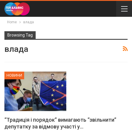
Home
влада
Browsing Tag
влада
НОВИНИ
“Традиція і порядок” вимагають “звільнити”
депутатку за відмову участі у…