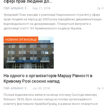
сфері прав людини до…
ГЕЙ-АЛЬЯНС УКРАИНА
Sep 21, 2018
0
Урядовий План заходів з реалізації Національної стратегії у сфері
прав людини на період до 2020 року передбачає декриміналізацію
відповідальності за дискримінацію. Планується вилучити з
диспозиції статті 161 Кримінального кодексу України…
НОВИНИ ОРГАНІЗАЦІЇ
На одного з організаторів Маршу Рівності в
Кривому Розі скоєно напад
ГЕЙ-АЛЬЯНС УКРАИНА
Jun 30, 2018
0
Поліція відмовилась виїхати на місце злочину Сьогодні ввечері,
близько 18:30, було скоєно напад на голову організаційного
комітету фестивалю КривбасПрайд, в рамках якого планується