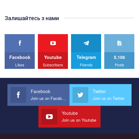
відео.
Team of Gay Alliance Ukraine participates in a competition for the
Залишайтесь з нами
best video, representing programme for the development of
organization. The competition is organized by inetrnational
organization PACT.
We appeal to your support and ask to help us implement our plan
to combat violence against LGBT people in Ukraine.
Facebook
Youtube
Telegram
5,106
All you have to do is to press "Like" below the video.
Likes
Subscribers
Friends
Posts
Эмоционально сильный ролик от команды "Гей-альянс
Украина", который принимает участие в конкурсе
международной организации PACT на лучший ролик,
представляющий программу развития организации.
Facebook
Twitter
Join us on Facebook
Join us on Twitter
Мы просим вас поддержать нас и помочь нам реализовать
наш план по борьбе с насилием и дискриминацией на почве
СОГИ в Украине.
Youtube
Join us on Youtube
Все, что вам нужно сделать - это зайти на наш канал YouTube
по этой ссылке и поставить лайк под видео.