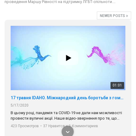
проведення Маршу Рівності на підтримку ЛГБТ-спільноти.…
NEWER POSTS
01:01
17 травня IDAHO. Міжнародний день боротьби з гомофобією трансфобією і біфобія.
5/17/2020
В цьому році, пандемія та COVІD-19 не дали нам можливості
провести вуличні акції. Наше відео-звернення про те, що
навіть коли ми у різних містах та не можемо зустрінеться, ми
423 Просмотров
•
37 Нравится
•
1 Комментариев
разом. Ми закликаємо всіх хто поділяє цінності рівності та
солідарності, приєднатися до нас. Регіональні підрозділи